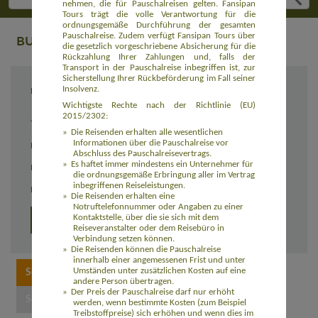
nehmen, die für Pauschalreisen gelten. Fansipan
Tours trägt die volle Verantwortung für die
ordnungsgemäße Durchführung der gesamten
Pauschalreise. Zudem verfügt Fansipan Tours über
BUCHUNG
die gesetzlich vorgeschriebene Absicherung für die
Rückzahlung Ihrer Zahlungen und, falls der
Transport in der Pauschalreise inbegriffen ist, zur
Sicherstellung Ihrer Rückbeförderung im Fall seiner
Insolvenz.
Reiseziel
Bergvölker - Reisterrassen - Kaiserstädte
(ASVN001)
Wichtigste Rechte nach der Richtlinie (EU)
2015/2302:
Termin
07.11. - 28.11.2026
Die Reisenden erhalten alle wesentlichen
Informationen über die Pauschalreise vor
Reisedauer
22 Tage
Abschluss des Pauschalreisevertrags.
Es haftet immer mindestens ein Unternehmer für
Preis
3.280,00 Euro zzgl. Flug ab 950,00 Euro
die ordnungsgemäße Erbringung aller im Vertrag
inbegriffenen Reiseleistungen.
Einzelzimmerzuschlag
540,00 Euro
Die Reisenden erhalten eine
Notruftelefonnummer oder Angaben zu einer
Kontaktstelle, über die sie sich mit dem
Detailprogramm 2026 und 2027
Reiseveranstalter oder dem Reisebüro in
Verbindung setzen können.
Die Reisenden können die Pauschalreise
innerhalb einer angemessenen Frist und unter
Umständen unter zusätzlichen Kosten auf eine
andere Person übertragen.
Der Preis der Pauschalreise darf nur erhöht
werden, wenn bestimmte Kosten (zum Beispiel
Treibstoffpreise) sich erhöhen und wenn dies im