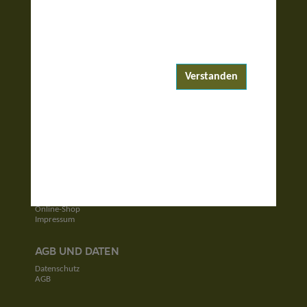
ENTDECKEN
Reiseziele
Reisewelten
Verstanden
Garantierte Reisen
UNTERNEHMEN
Unser Team
Jobs
Kontakt
SERVICE
Newsletter
Online-Shop
Impressum
AGB UND DATEN
Datenschutz
AGB