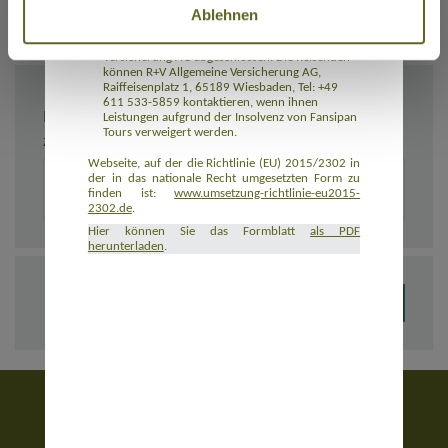
Ablehnen
Pauschalreise, so wird die Rückbeförderung der
Reisenden gewährleistet. Fansipan Tours hat eine
Insolvenzabsicherung mit R+V Allgemeine
Versicherung AG abgeschlossen. Die Reisenden
können R+V Allgemeine Versicherung AG,
Raiffeisenplatz 1, 65189 Wiesbaden, Tel: +49
611 533-5859 kontaktieren, wenn ihnen
BEMERKUNGEN
Leistungen aufgrund der Insolvenz von Fansipan
Tours verweigert werden.
Zusätzliche Angaben zur Buchung, z. B. zu Unterkünften
Webseite, auf der die Richtlinie (EU) 2015/2302 in
der in das nationale Recht umgesetzten Form zu
finden ist:
www.umsetzung-richtlinie-eu2015-
2302.de
.
Hier können Sie das Formblatt
als PDF
herunterladen
.