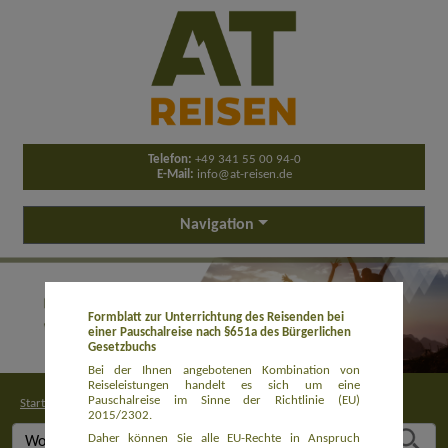
Telefon:
+49 341 55 00 94-0
E-Mail:
info@at-reisen.de
Navigation
Formblatt zur Unterrichtung des Reisenden bei
einer Pauschalreise nach §651a des Bürgerlichen
Gesetzbuchs
Bei der Ihnen angebotenen Kombination von
Reiseleistungen handelt es sich um eine
Pauschalreise im Sinne der Richtlinie (EU)
Startseite
>
Buchung
2015/2302.
Daher können Sie alle EU-Rechte in Anspruch