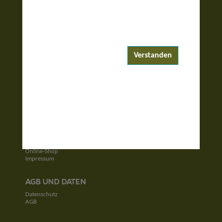
ENTDECKEN
Reiseziele
Reisewelten
Verstanden
Garantierte Reisen
UNTERNEHMEN
Unser Team
Jobs
Kontakt
SERVICE
Newsletter
Online-Shop
Impressum
AGB UND DATEN
Datenschutz
AGB