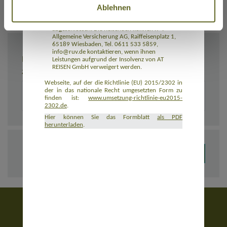
Ablehnen
Rückbeförderung der Reisenden gewährleistet.
AT REISEN GmbH hat eine Insolvenzabsicherung
mit R+V Allgemeine Versicherung AG
abgeschlossen. Die Reisenden können R+V
Allgemeine Versicherung AG, Raiffeisenplatz 1,
65189 Wiesbaden, Tel. 0611 533 5859,
info@ruv.de kontaktieren, wenn ihnen
BEMERKUNGEN
Leistungen aufgrund der Insolvenz von AT
REISEN GmbH verweigert werden.
Zusätzliche Angaben zur Buchung, z. B. zu Unterkünften
Webseite, auf der die Richtlinie (EU) 2015/2302 in
der in das nationale Recht umgesetzten Form zu
finden ist:
www.umsetzung-richtlinie-eu2015-
2302.de
.
Hier können Sie das Formblatt
als PDF
herunterladen
.