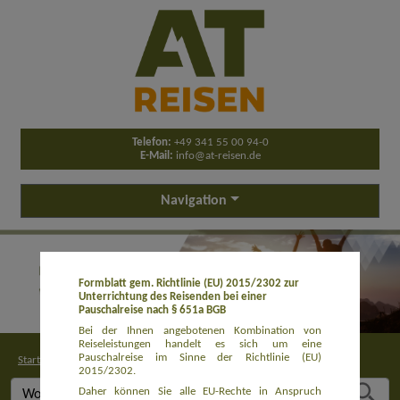
Telefon:
+49 341 55 00 94-0
E-Mail:
info@at-reisen.de
Navigation
Formblatt gem. Richtlinie (EU) 2015/2302 zur
Unterrichtung des Reisenden bei einer
Pauschalreise nach § 651a BGB
Bei der Ihnen angebotenen Kombination von
Reiseleistungen handelt es sich um eine
Pauschalreise im Sinne der Richtlinie (EU)
Startseite
>
Buchung
2015/2302.
Daher können Sie alle EU-Rechte in Anspruch