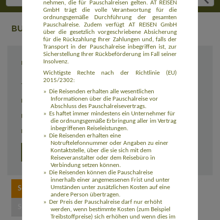
nehmen, die für Pauschalreisen gelten. AT REISEN
GmbH trägt die volle Verantwortung für die
ordnungsgemäße Durchführung der gesamten
Pauschalreise. Zudem verfügt AT REISEN GmbH
BUCHUNG
über die gesetzlich vorgeschriebene Absicherung
für die Rückzahlung Ihrer Zahlungen und, falls der
Transport in der Pauschalreise inbegriffen ist, zur
Sicherstellung Ihrer Rückbeförderung im Fall seiner
Insolvenz.
Reiseziel
Safari-Streifzug durch das alte Ceylon
(ASLK002)
Wichtigste Rechte nach der Richtlinie (EU)
2015/2302:
Termin
31.10. - 14.11.2026
Die Reisenden erhalten alle wesentlichen
Informationen über die Pauschalreise vor
Reisedauer
15 Tage
Abschluss des Pauschalreisevertrags.
Es haftet immer mindestens ein Unternehmer für
Preis
2.339,00 Euro zzgl. Flug ab 750,00 Euro
die ordnungsgemäße Erbringung aller im Vertrag
inbegriffenen Reiseleistungen.
Einzelzimmerzuschlag
490,00 Euro
Die Reisenden erhalten eine
Notruftelefonnummer oder Angaben zu einer
Kontaktstelle, über die sie sich mit dem
Detailprogramm 2026/2027
Reiseveranstalter oder dem Reisebüro in
Verbindung setzen können.
Die Reisenden können die Pauschalreise
innerhalb einer angemessenen Frist und unter
Umständen unter zusätzlichen Kosten auf eine
andere Person übertragen.
Der Preis der Pauschalreise darf nur erhöht
werden, wenn bestimmte Kosten (zum Beispiel
Treibstoffpreise) sich erhöhen und wenn dies im