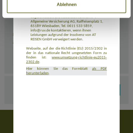
Ablehnen
Rückbeförderung der Reisenden gewährleistet.
AT REISEN GmbH hat eine Insolvenzabsicherung
mit R+V Allgemeine Versicherung AG
abgeschlossen. Die Reisenden können R+V
Allgemeine Versicherung AG, Raiffeisenplatz 1,
65189 Wiesbaden, Tel. 0611 533 5859,
info@ruv.de kontaktieren, wenn ihnen
BEMERKUNGEN
Leistungen aufgrund der Insolvenz von AT
REISEN GmbH verweigert werden.
Zusätzliche Angaben zur Buchung, z. B. zu Unterkünften
Webseite, auf der die Richtlinie (EU) 2015/2302 in
der in das nationale Recht umgesetzten Form zu
finden ist:
www.umsetzung-richtlinie-eu2015-
2302.de
.
Hier können Sie das Formblatt
als PDF
herunterladen
.