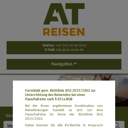
Telefon:
+49 341 55 00 94-0
E-Mail:
info@at-reisen.de
Navigation
Formblatt gem. Richtlinie (EU) 2015/2302 zur
Unterrichtung des Reisenden bei einer
Pauschalreise nach § 651a BGB
Bei der Ihnen angebotenen Kombination von
Reiseleistungen handelt es sich um eine
Pauschalreise im Sinne der Richtlinie (EU)
Startseite
>
Buchung
2015/2302.
Daher können Sie alle EU-Rechte in Anspruch