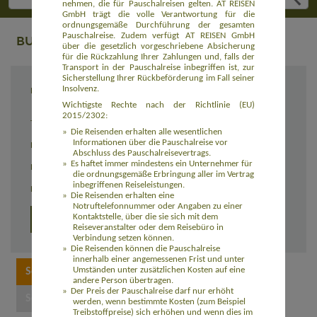
nehmen, die für Pauschalreisen gelten. AT REISEN
GmbH trägt die volle Verantwortung für die
ordnungsgemäße Durchführung der gesamten
Pauschalreise. Zudem verfügt AT REISEN GmbH
BUCHUNG
über die gesetzlich vorgeschriebene Absicherung
für die Rückzahlung Ihrer Zahlungen und, falls der
Transport in der Pauschalreise inbegriffen ist, zur
Sicherstellung Ihrer Rückbeförderung im Fall seiner
Insolvenz.
Reiseziel
Trekking vom Poon-Hill zum Mount Everest -
Nepal zum Kennenlernen (ASNP101)
Wichtigste Rechte nach der Richtlinie (EU)
2015/2302:
Termin
23.10. - 14.11.2026
Die Reisenden erhalten alle wesentlichen
Informationen über die Pauschalreise vor
Reisedauer
23 Tage
Abschluss des Pauschalreisevertrags.
Es haftet immer mindestens ein Unternehmer für
Preis
2.590,00 Euro zzgl. Flug ab 1.050,00 Euro
die ordnungsgemäße Erbringung aller im Vertrag
inbegriffenen Reiseleistungen.
Einzelzimmerzuschlag
160,00 Euro
Die Reisenden erhalten eine
Notruftelefonnummer oder Angaben zu einer
Kontaktstelle, über die sie sich mit dem
Detailprogramm
Reiseveranstalter oder dem Reisebüro in
Verbindung setzen können.
Die Reisenden können die Pauschalreise
innerhalb einer angemessenen Frist und unter
Umständen unter zusätzlichen Kosten auf eine
andere Person übertragen.
Der Preis der Pauschalreise darf nur erhöht
werden, wenn bestimmte Kosten (zum Beispiel
Treibstoffpreise) sich erhöhen und wenn dies im