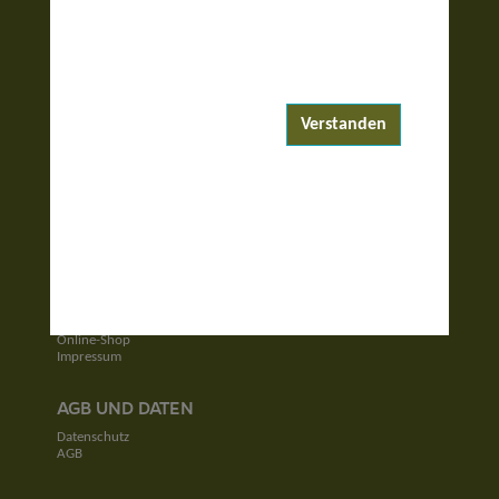
ENTDECKEN
Reiseziele
Reisewelten
Verstanden
Garantierte Reisen
UNTERNEHMEN
Unser Team
Jobs
Kontakt
SERVICE
Newsletter
Online-Shop
Impressum
AGB UND DATEN
Datenschutz
AGB