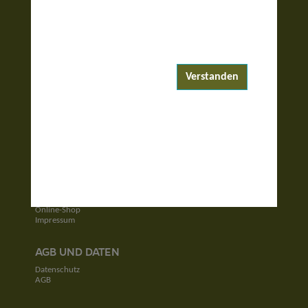
ENTDECKEN
Reiseziele
Reisewelten
Verstanden
Garantierte Reisen
UNTERNEHMEN
Unser Team
Jobs
Kontakt
SERVICE
Newsletter
Online-Shop
Impressum
AGB UND DATEN
Datenschutz
AGB