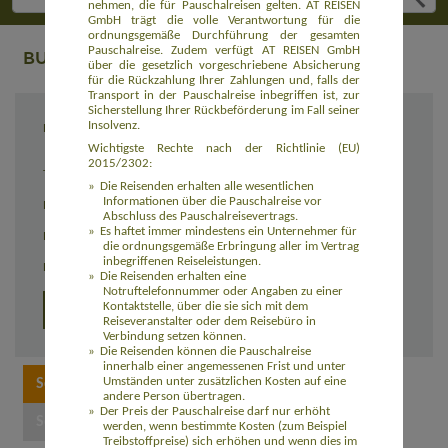
nehmen, die für Pauschalreisen gelten. AT REISEN
GmbH trägt die volle Verantwortung für die
ordnungsgemäße Durchführung der gesamten
Pauschalreise. Zudem verfügt AT REISEN GmbH
BUCHUNG
über die gesetzlich vorgeschriebene Absicherung
für die Rückzahlung Ihrer Zahlungen und, falls der
Transport in der Pauschalreise inbegriffen ist, zur
Sicherstellung Ihrer Rückbeförderung im Fall seiner
Insolvenz.
Reiseziel
Trekking vom Poon-Hill zum Mount Everest -
Nepal zum Kennenlernen (ASNP101)
Wichtigste Rechte nach der Richtlinie (EU)
2015/2302:
Termin
27.12.2026 - 18.01.2027
Die Reisenden erhalten alle wesentlichen
Informationen über die Pauschalreise vor
Reisedauer
23 Tage
Abschluss des Pauschalreisevertrags.
Es haftet immer mindestens ein Unternehmer für
Preis
2.590,00 Euro zzgl. Flug ab 1.050,00 Euro
die ordnungsgemäße Erbringung aller im Vertrag
inbegriffenen Reiseleistungen.
Einzelzimmerzuschlag
160,00 Euro
Die Reisenden erhalten eine
Notruftelefonnummer oder Angaben zu einer
Kontaktstelle, über die sie sich mit dem
Detailprogramm
Reiseveranstalter oder dem Reisebüro in
Verbindung setzen können.
Die Reisenden können die Pauschalreise
innerhalb einer angemessenen Frist und unter
Umständen unter zusätzlichen Kosten auf eine
andere Person übertragen.
Der Preis der Pauschalreise darf nur erhöht
werden, wenn bestimmte Kosten (zum Beispiel
Treibstoffpreise) sich erhöhen und wenn dies im