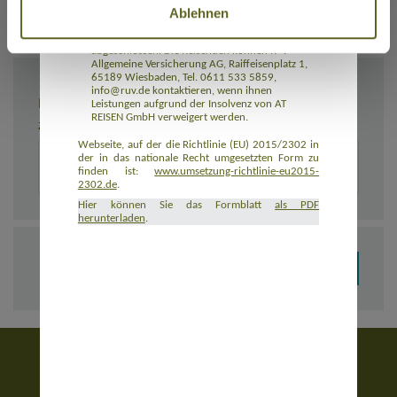
Ablehnen
Rückbeförderung der Reisenden gewährleistet.
AT REISEN GmbH hat eine Insolvenzabsicherung
mit R+V Allgemeine Versicherung AG
abgeschlossen. Die Reisenden können R+V
Allgemeine Versicherung AG, Raiffeisenplatz 1,
65189 Wiesbaden, Tel. 0611 533 5859,
info@ruv.de kontaktieren, wenn ihnen
BEMERKUNGEN
Leistungen aufgrund der Insolvenz von AT
REISEN GmbH verweigert werden.
Zusätzliche Angaben zur Buchung, z. B. zu Unterkünften
Webseite, auf der die Richtlinie (EU) 2015/2302 in
der in das nationale Recht umgesetzten Form zu
finden ist:
www.umsetzung-richtlinie-eu2015-
2302.de
.
Hier können Sie das Formblatt
als PDF
herunterladen
.