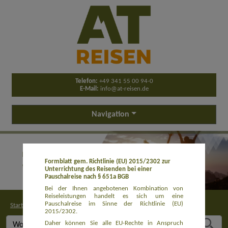
Telefon:
+49 341 55 00 94-0
E-Mail:
info@at-reisen.de
Navigation
Formblatt gem. Richtlinie (EU) 2015/2302 zur
Unterrichtung des Reisenden bei einer
Pauschalreise nach § 651a BGB
Bei der Ihnen angebotenen Kombination von
Reiseleistungen handelt es sich um eine
Pauschalreise im Sinne der Richtlinie (EU)
Startseite
>
Buchung
2015/2302.
Daher können Sie alle EU-Rechte in Anspruch