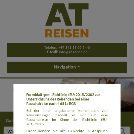
Telefon:
+49 341 55 00 94-0
E-Mail:
info@at-reisen.de
Navigation
Formblatt gem. Richtlinie (EU) 2015/2302 zur
Unterrichtung des Reisenden bei einer
Pauschalreise nach § 651a BGB
Bei der Ihnen angebotenen Kombination von
Reiseleistungen handelt es sich um eine
Pauschalreise im Sinne der Richtlinie (EU)
Startseite
>
Buchung
2015/2302.
Daher können Sie alle EU-Rechte in Anspruch