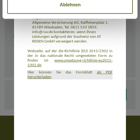
Ablehnen
Rückbeförderung der Reisenden gewährleistet.
AT REISEN GmbH hat eine Insolvenzabsicherung
mit R+V Allgemeine Versicherung AG
abgeschlossen. Die Reisenden können R+V
Allgemeine Versicherung AG, Raiffeisenplatz 1,
65189 Wiesbaden, Tel. 0611 533 5859,
info@ruv.de kontaktieren, wenn ihnen
BEMERKUNGEN
Leistungen aufgrund der Insolvenz von AT
REISEN GmbH verweigert werden.
Zusätzliche Angaben zur Buchung, z. B. zu Unterkünften
Webseite, auf der die Richtlinie (EU) 2015/2302 in
der in das nationale Recht umgesetzten Form zu
finden ist:
www.umsetzung-richtlinie-eu2015-
2302.de
.
Hier können Sie das Formblatt
als PDF
herunterladen
.