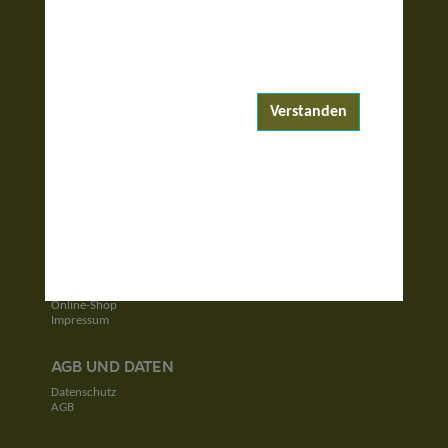
ENTDECKEN
Reiseziele
Reisewelten
Verstanden
Garantierte Reisen
UNTERNEHMEN
Unser Team
Jobs
Kontakt
SERVICE
Newsletter
Online-Shop
Impressum
AGB UND DATEN
Datenschutz
AGB