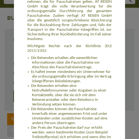
nehmen, die für Pauschalreisen gelten. AT REISEN
GmbH trägt die volle Verantwortung für die
ordnungsgemäße Durchführung der gesamten
Pauschalreise. Zudem verfügt AT REISEN GmbH
BUCHUNG
über die gesetzlich vorgeschriebene Absicherung
für die Rückzahlung Ihrer Zahlungen und, falls der
Transport in der Pauschalreise inbegriffen ist, zur
Sicherstellung Ihrer Rückbeförderung im Fall seiner
Insolvenz.
Reiseziel
Trekking vom Poon-Hill zum Mount Everest -
Nepal zum Kennenlernen (ASNP101)
Wichtigste Rechte nach der Richtlinie (EU)
2015/2302:
Termin
08.10. - 30.10.2027
Die Reisenden erhalten alle wesentlichen
Informationen über die Pauschalreise vor
Reisedauer
23 Tage
Abschluss des Pauschalreisevertrags.
Es haftet immer mindestens ein Unternehmer für
Preis
2.590,00 Euro zzgl. Flug ab 1.050,00 Euro
die ordnungsgemäße Erbringung aller im Vertrag
inbegriffenen Reiseleistungen.
Einzelzimmerzuschlag
160,00 Euro
Die Reisenden erhalten eine
Notruftelefonnummer oder Angaben zu einer
Kontaktstelle, über die sie sich mit dem
Detailprogramm
Reiseveranstalter oder dem Reisebüro in
Verbindung setzen können.
Die Reisenden können die Pauschalreise
innerhalb einer angemessenen Frist und unter
Umständen unter zusätzlichen Kosten auf eine
andere Person übertragen.
Der Preis der Pauschalreise darf nur erhöht
werden, wenn bestimmte Kosten (zum Beispiel
Treibstoffpreise) sich erhöhen und wenn dies im