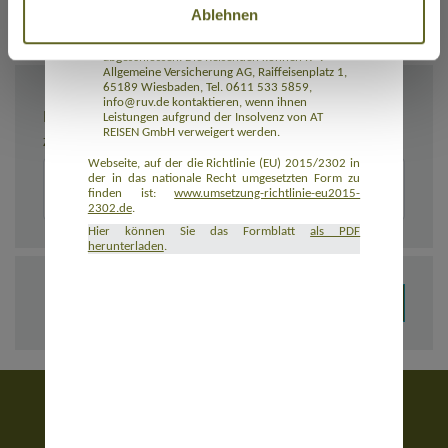
Ablehnen
Rückbeförderung der Reisenden gewährleistet.
AT REISEN GmbH hat eine Insolvenzabsicherung
mit R+V Allgemeine Versicherung AG
abgeschlossen. Die Reisenden können R+V
Allgemeine Versicherung AG, Raiffeisenplatz 1,
65189 Wiesbaden, Tel. 0611 533 5859,
info@ruv.de kontaktieren, wenn ihnen
BEMERKUNGEN
Leistungen aufgrund der Insolvenz von AT
REISEN GmbH verweigert werden.
Zusätzliche Angaben zur Buchung, z. B. zu Unterkünften
Webseite, auf der die Richtlinie (EU) 2015/2302 in
der in das nationale Recht umgesetzten Form zu
finden ist:
www.umsetzung-richtlinie-eu2015-
2302.de
.
Hier können Sie das Formblatt
als PDF
herunterladen
.