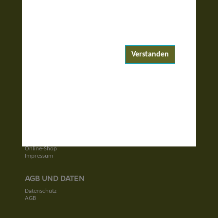
ENTDECKEN
Reiseziele
Reisewelten
Verstanden
Garantierte Reisen
UNTERNEHMEN
Unser Team
Jobs
Kontakt
SERVICE
Newsletter
Online-Shop
Impressum
AGB UND DATEN
Datenschutz
AGB