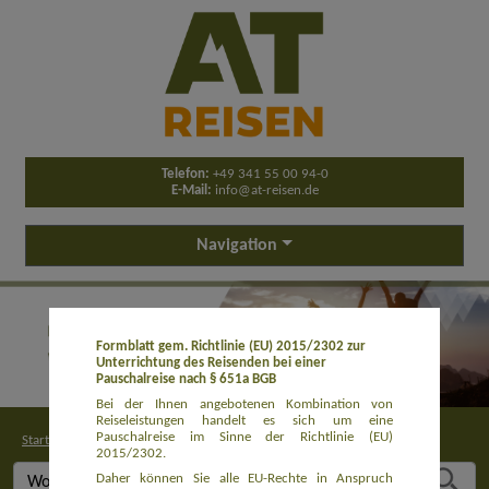
Telefon:
+49 341 55 00 94-0
E-Mail:
info@at-reisen.de
Navigation
Formblatt gem. Richtlinie (EU) 2015/2302 zur
Unterrichtung des Reisenden bei einer
Pauschalreise nach § 651a BGB
Bei der Ihnen angebotenen Kombination von
Reiseleistungen handelt es sich um eine
Pauschalreise im Sinne der Richtlinie (EU)
Startseite
>
Buchung
2015/2302.
Daher können Sie alle EU-Rechte in Anspruch