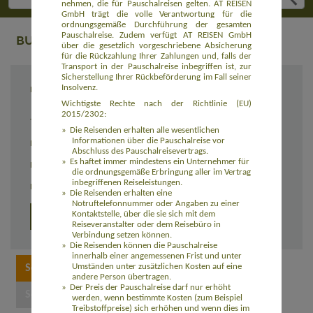
nehmen, die für Pauschalreisen gelten. AT REISEN
GmbH trägt die volle Verantwortung für die
ordnungsgemäße Durchführung der gesamten
Pauschalreise. Zudem verfügt AT REISEN GmbH
BUCHUNG
über die gesetzlich vorgeschriebene Absicherung
für die Rückzahlung Ihrer Zahlungen und, falls der
Transport in der Pauschalreise inbegriffen ist, zur
Sicherstellung Ihrer Rückbeförderung im Fall seiner
Insolvenz.
Reiseziel
Trekking vom Poon-Hill zum Mount Everest -
Nepal zum Kennenlernen (ASNP101)
Wichtigste Rechte nach der Richtlinie (EU)
2015/2302:
Termin
21.12.2027 - 12.01.2028
Die Reisenden erhalten alle wesentlichen
Informationen über die Pauschalreise vor
Reisedauer
23 Tage
Abschluss des Pauschalreisevertrags.
Es haftet immer mindestens ein Unternehmer für
Preis
2.590,00 Euro zzgl. Flug ab 1.050,00 Euro
die ordnungsgemäße Erbringung aller im Vertrag
inbegriffenen Reiseleistungen.
Einzelzimmerzuschlag
160,00 Euro
Die Reisenden erhalten eine
Notruftelefonnummer oder Angaben zu einer
Kontaktstelle, über die sie sich mit dem
Detailprogramm
Reiseveranstalter oder dem Reisebüro in
Verbindung setzen können.
Die Reisenden können die Pauschalreise
innerhalb einer angemessenen Frist und unter
Umständen unter zusätzlichen Kosten auf eine
andere Person übertragen.
Der Preis der Pauschalreise darf nur erhöht
werden, wenn bestimmte Kosten (zum Beispiel
Treibstoffpreise) sich erhöhen und wenn dies im