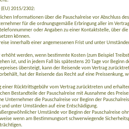
venz.
e (EU) 2015/2302:
lichen Informationen über die Pauschalreise vor Abschluss des
ernehmer für die ordnungsgemäße Erbringung aller im Vertrag 
telefonnummer oder Angaben zu einer Kontaktstelle, über die 
setzen können.
eise innerhalb einer angemessenen Frist und unter Umständen
ur erhöht werden, wenn bestimmte Kosten (zum Beispiel Treibs
ehen ist, und in jedem Fall bis spätestens 20 Tage vor Beginn 
epreises übersteigt, kann der Reisende vom Vertrag zurücktre
orbehält, hat der Reisende das Recht auf eine Preissenkung, 
runtse (7.129 m) Doppel-Expedition (EXAS011)
einer Rücktrittsgebühr vom Vertrag zurücktreten und erhalten 
ichen Bestandteile der Pauschalreise mit Ausnahme des Preise
che Unternehmer die Pauschalreise vor Beginn der Pauschalrei
g und unter Umständen auf eine Entschädigung.
außergewöhnlicher Umstände vor Beginn der Pauschalreise ohn
b 1.050,00 Euro
lsweise wenn am Bestimmungsort schwerwiegende Sicherheits
trächtigen.