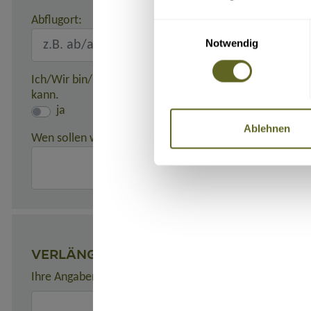
Abflugort:
Einwilligungsauswahl
Notwendig
Ich/Wir bin/sind damit einverstanden, dass meine/unse
kann.
ja
Ablehnen
Wen sollen wir in einem Notfall benachrichtigen?
(z. B. 
VERLÄNGERUNGEN
Ihre Angaben zu gewünschten Verlängerungsprogrammen