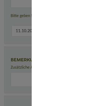
Bitte geben Sie hier den verbindlichen Gesamtreisezeitr
BEMERKUNGEN
Zusätzliche Angaben zur Buchung, z. B. zu Unterkünften