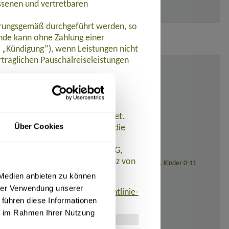
ssenen und vertretbaren
barungsgemäß durchgeführt werden, so
de kann ohne Zahlung einer
t „Kündigung”), wenn Leistungen nicht
traglichen Pauschalreiseleistungen
ungen nicht oder nicht
et.
 werden Zahlungen zurückerstattet.
Über Cookies
n der Pauschalreise ein und ist die
istet. AT REISEN GmbH hat eine
 R+V Allgemeine Versicherung AG,
eistungen aufgrund der Insolvenz von
sstellung (bei Reisedatum ab November 2026: 139,- Euro). Kinder 0-11
 Medien anbieten zu können
hrer Verwendung unserer
finden ist:
www.umsetzung-richtlinie-
 führen diese Informationen
ie im Rahmen Ihrer Nutzung