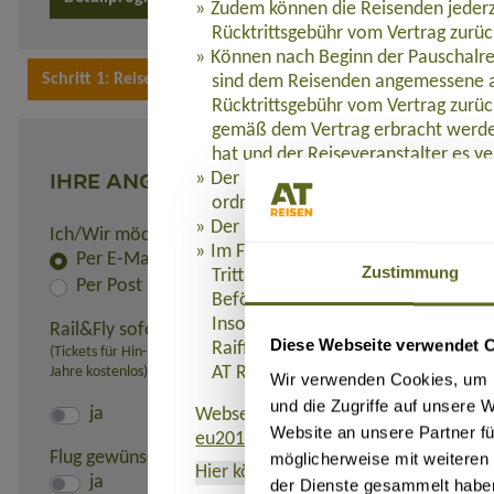
Zudem können die Reisenden jederz
Rücktrittsgebühr vom Vertrag zurüc
Können nach Beginn der Pauschalre
sind dem Reisenden angemessene a
Rücktrittsgebühr vom Vertrag zurüc
gemäß dem Vertrag erbracht werden
hat und der Reiseveranstalter es ve
IHRE ANGABEN
Der Reisende hat Anspruch auf eine
ordnungsgemäß erbracht werden.
Der Reiseveranstalter leistet dem R
Ich/Wir möchte(n) die Rechnung und alle Unterlagen er
Im Fall der Insolvenz des Reisevera
Per E-Mail
Zustimmung
Tritt die Insolvenz des Reiseveranst
Per Post
Beförderung Bestandteil der Pausc
Insolvenzabsicherung mit R+V Allg
Rail&Fly sofern möglich (nur innerhalb Deutschlands):
Diese Webseite verwendet 
Raiffeisenplatz 1, 65189 Wiesbaden
(Tickets für Hin- und Rückfahrt erhältlich. Pro Person: 99,- Euro bei 
Jahre kostenlos)
AT REISEN GmbH verweigert werde
Wir verwenden Cookies, um I
und die Zugriffe auf unsere 
ja
Webseite, auf der die Richtlinie (EU)
Website an unsere Partner fü
eu2015-2302.de
.
Flug gewünscht:
möglicherweise mit weiteren
Hier können Sie das Formblatt
als PD
ja
der Dienste gesammelt habe