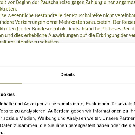
eit vor Beginn der Pauschalreise gegen Zahlung einer angeme
ktreten.
ise wesentliche Bestandteile der Pauschalreise nicht verein
ndere Vorkehrungen ohne Mehrkosten anzubieten. Der Reisen
ktreten (in der Bundesrepublik Deutschland heißt dieses Rech
 und dies erhebliche Auswirkungen auf die Erbringung der ver
rsäumt, Abhilfe zu schaffen.
 Preisminderung und/oder Schadenersatz, wenn die Reiseleist
eisenden Beistand, wenn dieser sich in Schwierigkeiten befind
halten:
nstalters oder in einigen Mitgliedstaaten des Reisevermittlers
Details
alters oder, sofern einschlägig, des Reisevermittlers nach Begin
halreise, so wird die Rückbeförderung der Reisenden gewährle
emeine Versicherung AG abgeschlossen. Die Reisenden können
Cookies
, Tel. 0611 533 5859, info@ruv.de kontaktieren, wenn ihnen L
Buchung (bei Reisedatum ab November 2026: 109,- Euro), 129,- Euro nach Ticketau
n.
nhalte und Anzeigen zu personalisieren, Funktionen für soziale
Website zu analysieren. Außerdem geben wir Informationen zu I
 2015/2302 in der in das nationale Recht umgesetzten Form zu 
r soziale Medien, Werbung und Analysen weiter. Unsere Partner
 Daten zusammen, die Sie ihnen bereitgestellt haben oder die s
F herunterladen
.
n.