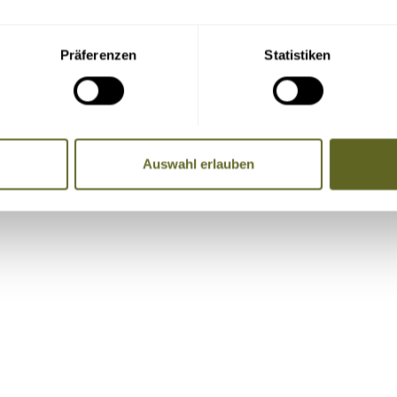
Präferenzen
Statistiken
re Adresse, Telefondaten und E-Mail-Adresse an die Mitreise
Auswahl erlauben
Name, Telefonnummer, E-Mail-Adresse)
, Badeaufenthalte etc. vor und nach der Reise.