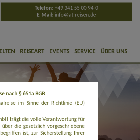
Telefon:
+49 341 55 00 94-0
E-Mail:
info@at-reisen.de
ELTEN
REISEART
EVENTS
SERVICE
ÜBER UNS
ise nach § 651a BGB
reise im Sinne der Richtlinie (EU)
bH trägt die volle Verantwortung für
ber die gesetzlich vorgeschriebene
griffen ist, zur Sicherstellung Ihrer