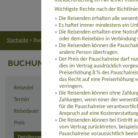
Rückbeförderung im Fall seiner Insol
Wichtigste Rechte nach der Richtlini
Die Reisenden erhalten alle wesent
Es haftet immer mindestens ein Unt
Die Reisenden erhalten eine Notruf
oder dem Reisebüro in Verbindung 
Startseite
>
Buchung
Die Reisenden können die Pauschalr
andere Person übertragen.
Der Preis der Pauschalreise darf n
BUCHUNG
dies im Vertrag ausdrücklich vorges
Preiserhöhung 8 % des Pauschalreis
das Recht auf eine Preiserhöhung v
verringern.
Reiseziel
Mera Peak (6.461 m) & Ba
Die Reisenden können ohne Zahlung 
Termin
11.10. - 07.11.2026
Zahlungen, wenn einer der wesentl
für die Pauschalreise verantwortli
Reisedauer
28 Tage
Anspruch auf eine Kostenerstattun
Die Reisenden können bei Eintritt 
Preis
8.190,00 Euro zzgl. Flug a
vom Vertrag zurücktreten, beispie
Pauschalreise voraussichtlich beein
Detailprogramm