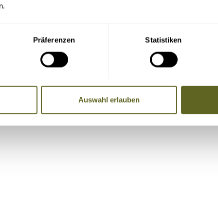
n.
Buchung (bei Reisedatum ab November 2026: 109,- Euro), 129,- Euro nach Ticketau
Präferenzen
Statistiken
Auswahl erlauben
re Adresse, Telefondaten und E-Mail-Adresse an die Mitreise
Name, Telefonnummer, E-Mail-Adresse)