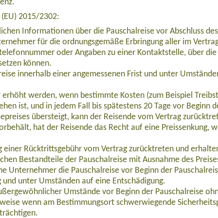
venz.
e (EU) 2015/2302:
lichen Informationen über die Pauschalreise vor Abschluss des
ernehmer für die ordnungsgemäße Erbringung aller im Vertrag 
telefonnummer oder Angaben zu einer Kontaktstelle, über die 
setzen können.
eise innerhalb einer angemessenen Frist und unter Umständen
ur erhöht werden, wenn bestimmte Kosten (zum Beispiel Treibs
ehen ist, und in jedem Fall bis spätestens 20 Tage vor Beginn 
epreises übersteigt, kann der Reisende vom Vertrag zurücktre
orbehält, hat der Reisende das Recht auf eine Preissenkung, 
 - Lemosho Route (9 Tage Reise) (AFTZIN005)
einer Rücktrittsgebühr vom Vertrag zurücktreten und erhalten 
ichen Bestandteile der Pauschalreise mit Ausnahme des Preise
che Unternehmer die Pauschalreise vor Beginn der Pauschalrei
g und unter Umständen auf eine Entschädigung.
außergewöhnlicher Umstände vor Beginn der Pauschalreise ohn
lsweise wenn am Bestimmungsort schwerwiegende Sicherheits
trächtigen.