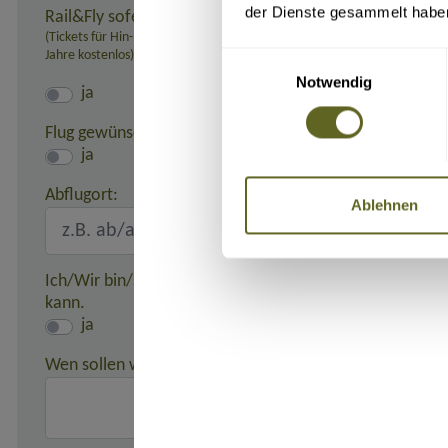
der Dienste gesammelt habe
Rail&Fly sofern möglich (nur innerhalb Deutschlands):
(Tickets für Hin- und Rückfahrt erhältlich. Pro Person: 99,- Euro bei 
Jahre kostenlos)
Einwilligungsauswahl
Notwendig
ja
Flug gewünscht:
ja
Abflugort:
Ablehnen
Ich/Wir bin/sind damit einverstanden, dass meine/unse
kann.
ja
Wen sollen wir in einem Notfall benachrichtigen?
(z. B. 