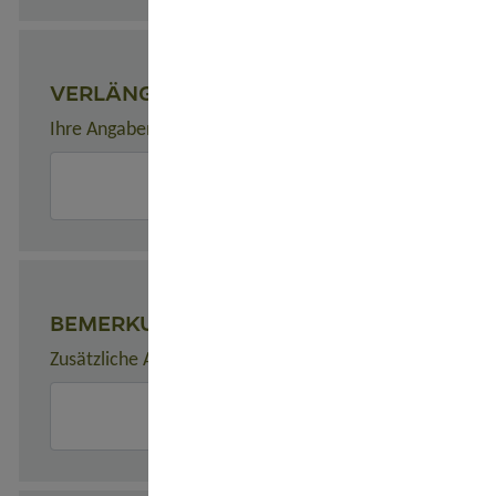
VERLÄNGERUNGEN
Ihre Angaben zu gewünschten Verlängerungsprogrammen
BEMERKUNGEN
Zusätzliche Angaben zur Buchung, z. B. zu Unterkünften