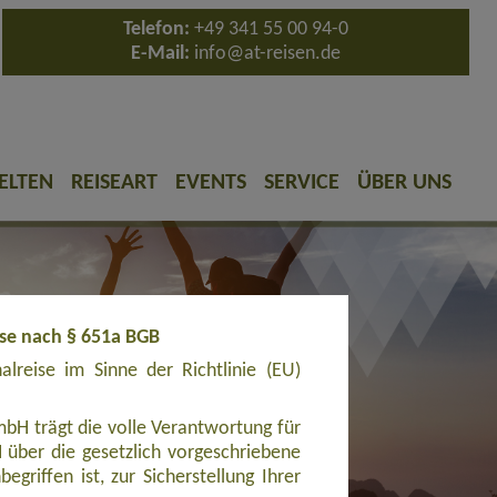
Telefon:
+49 341 55 00 94-0
E-Mail:
info@at-reisen.de
ELTEN
REISEART
EVENTS
SERVICE
ÜBER UNS
ise nach § 651a BGB
reise im Sinne der Richtlinie (EU)
bH trägt die volle Verantwortung für
ber die gesetzlich vorgeschriebene
griffen ist, zur Sicherstellung Ihrer