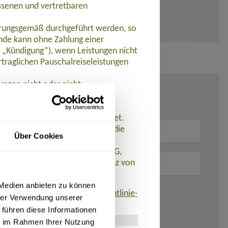
ssenen und vertretbaren
barungsgemäß durchgeführt werden, so
de kann ohne Zahlung einer
t „Kündigung”), wenn Leistungen nicht
traglichen Pauschalreiseleistungen
ungen nicht oder nicht
et.
 werden Zahlungen zurückerstattet.
n der Pauschalreise ein und ist die
Über Cookies
istet. AT REISEN GmbH hat eine
 R+V Allgemeine Versicherung AG,
eistungen aufgrund der Insolvenz von
 Medien anbieten zu können
finden ist:
www.umsetzung-richtlinie-
hrer Verwendung unserer
 führen diese Informationen
ie im Rahmen Ihrer Nutzung