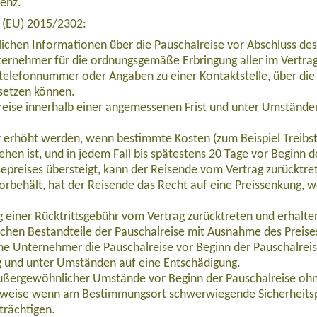
venz.
e (EU) 2015/2302:
lichen Informationen über die Pauschalreise vor Abschluss des
ernehmer für die ordnungsgemäße Erbringung aller im Vertrag 
telefonnummer oder Angaben zu einer Kontaktstelle, über die 
setzen können.
eise innerhalb einer angemessenen Frist und unter Umständen
ur erhöht werden, wenn bestimmte Kosten (zum Beispiel Treibs
ehen ist, und in jedem Fall bis spätestens 20 Tage vor Beginn 
epreises übersteigt, kann der Reisende vom Vertrag zurücktre
orbehält, hat der Reisende das Recht auf eine Preissenkung, 
g - Machame Route (8 Tage Reise) (AFTZIN002)
einer Rücktrittsgebühr vom Vertrag zurücktreten und erhalten 
ichen Bestandteile der Pauschalreise mit Ausnahme des Preise
che Unternehmer die Pauschalreise vor Beginn der Pauschalrei
g und unter Umständen auf eine Entschädigung.
außergewöhnlicher Umstände vor Beginn der Pauschalreise ohn
lsweise wenn am Bestimmungsort schwerwiegende Sicherheits
trächtigen.