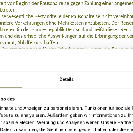
eit vor Beginn der Pauschalreise gegen Zahlung einer angeme
ktreten.
ise wesentliche Bestandteile der Pauschalreise nicht verein
ndere Vorkehrungen ohne Mehrkosten anzubieten. Der Reisen
ktreten (in der Bundesrepublik Deutschland heißt dieses Rech
 und dies erhebliche Auswirkungen auf die Erbringung der ver
rsäumt, Abhilfe zu schaffen.
 Preisminderung und/oder Schadenersatz, wenn die Reiseleist
eisenden Beistand, wenn dieser sich in Schwierigkeiten befind
nstalters oder in einigen Mitgliedstaaten des Reisevermittlers
alters oder, sofern einschlägig, des Reisevermittlers nach Begin
Details
halreise, so wird die Rückbeförderung der Reisenden gewährle
emeine Versicherung AG abgeschlossen. Die Reisenden können
, Tel. 0611 533 5859, info@ruv.de kontaktieren, wenn ihnen L
Cookies
n.
nhalte und Anzeigen zu personalisieren, Funktionen für soziale
halten:
 2015/2302 in der in das nationale Recht umgesetzten Form zu 
Website zu analysieren. Außerdem geben wir Informationen zu I
r soziale Medien, Werbung und Analysen weiter. Unsere Partner
F herunterladen
.
 Daten zusammen, die Sie ihnen bereitgestellt haben oder die s