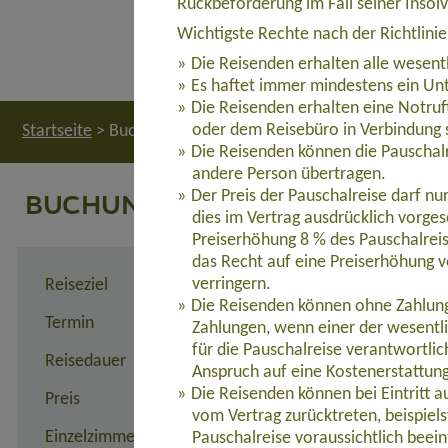
Rückbeförderung im Fall seiner Insol
Wichtigste Rechte nach der Richtlini
Die Reisenden erhalten alle wesent
Es haftet immer mindestens ein Unt
Die Reisenden erhalten eine Notruf
oder dem Reisebüro in Verbindung 
Startseite
>
Buchung
Die Reisenden können die Pauschalr
andere Person übertragen.
BUCHUNG
Der Preis der Pauschalreise darf n
dies im Vertrag ausdrücklich vorges
Preiserhöhung 8 % des Pauschalreis
das Recht auf eine Preiserhöhung v
verringern.
Reiseziel
Kilimandscharo Besteigun
Die Reisenden können ohne Zahlung 
Termin
individuell
Zahlungen, wenn einer der wesentl
für die Pauschalreise verantwortli
Reisedauer
individuell
Anspruch auf eine Kostenerstattun
Die Reisenden können bei Eintritt 
Preis
2.890,00 Euro zzgl. Flug
vom Vertrag zurücktreten, beispie
Einzelzimmerzuschlag
175,00 Euro
Pauschalreise voraussichtlich beein