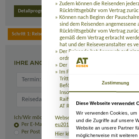
Zudem können die Reisenden jederz
Rücktrittsgebühr vom Vertrag zurüc
Detailprogramm 2026
Können nach Beginn der Pauschalre
sind dem Reisenden angemessene a
Rücktrittsgebühr vom Vertrag zurüc
gemäß dem Vertrag erbracht werden
hat und der Reiseveranstalter es ve
Der Reisende hat Anspruch auf eine
ordnungsgemäß erbracht werden.
IHRE ANGABEN
Der Reiseveranstalter leistet dem R
Im Fall der Insolvenz des Reisevera
Tritt die Insolvenz des Reiseveranst
Zustimmung
Beförderung Bestandteil der Pausc
Insolvenzabsicherung mit R+V Allg
Raiffeisenplatz 1, 65189 Wiesbaden
Diese Webseite verwendet 
AT REISEN GmbH verweigert werde
Wir verwenden Cookies, um I
Ich/Wir möchte(n) die Rechnung und alle Unterlagen er
Webseite, auf der die Richtlinie (EU)
und die Zugriffe auf unsere 
Per E-Mail
eu2015-2302.de
.
Website an unsere Partner fü
Per Post
Hier können Sie das Formblatt
als PD
möglicherweise mit weiteren