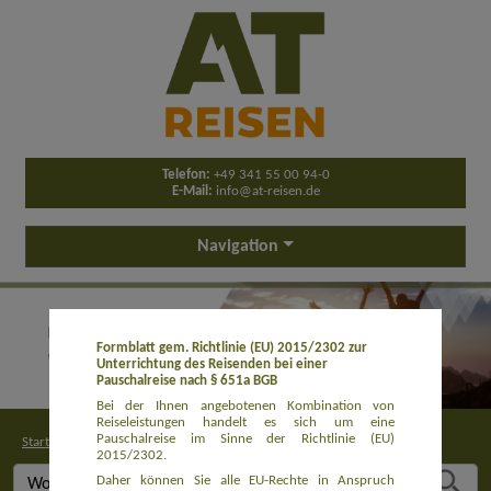
Telefon:
+49 341 55 00 94-0
E-Mail:
info@at-reisen.de
Navigation
Formblatt gem. Richtlinie (EU) 2015/2302 zur
Unterrichtung des Reisenden bei einer
Pauschalreise nach § 651a BGB
Bei der Ihnen angebotenen Kombination von
Reiseleistungen handelt es sich um eine
Pauschalreise im Sinne der Richtlinie (EU)
Startseite
>
Buchung
2015/2302.
Daher können Sie alle EU-Rechte in Anspruch