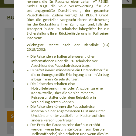
nehmen, die für Pauschalreisen gelten. AT REISEN
GmbH trägt die volle Verantwortung für die
ordnungsgemäße Durchführung der gesamten
Pauschalreise. Zudem verfügt AT REISEN GmbH
BUCHUNG
über die gesetzlich vorgeschriebene Absicherung
für die Rückzahlung Ihrer Zahlungen und, falls der
Transport in der Pauschalreise inbegriffen ist, zur
Sicherstellung Ihrer Rückbeförderung im Fall seiner
Insolvenz.
Reiseziel
Kilimandscharo Besteigung - Machame
Route (8 Tage Reise) (AFTZIN002)
Wichtigste Rechte nach der Richtlinie (EU)
2015/2302:
Termin
individuell
Die Reisenden erhalten alle wesentlichen
Informationen über die Pauschalreise vor
Reisedauer
individuell
Abschluss des Pauschalreisevertrags.
Es haftet immer mindestens ein Unternehmer für
Preis
3.280,00 Euro zzgl. Flug
die ordnungsgemäße Erbringung aller im Vertrag
inbegriffenen Reiseleistungen.
Einzelzimmerzuschlag
365,00 Euro
Die Reisenden erhalten eine
Notruftelefonnummer oder Angaben zu einer
Kontaktstelle, über die sie sich mit dem
Detailprogramm 2026
Reiseveranstalter oder dem Reisebüro in
Verbindung setzen können.
Die Reisenden können die Pauschalreise
innerhalb einer angemessenen Frist und unter
Umständen unter zusätzlichen Kosten auf eine
andere Person übertragen.
Der Preis der Pauschalreise darf nur erhöht
werden, wenn bestimmte Kosten (zum Beispiel
Treibstoffpreise) sich erhöhen und wenn dies im