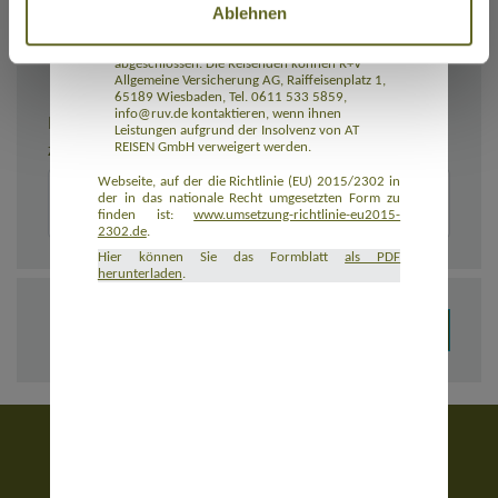
Ablehnen
Rückbeförderung der Reisenden gewährleistet.
AT REISEN GmbH hat eine Insolvenzabsicherung
mit R+V Allgemeine Versicherung AG
abgeschlossen. Die Reisenden können R+V
Allgemeine Versicherung AG, Raiffeisenplatz 1,
65189 Wiesbaden, Tel. 0611 533 5859,
info@ruv.de kontaktieren, wenn ihnen
BEMERKUNGEN
Leistungen aufgrund der Insolvenz von AT
REISEN GmbH verweigert werden.
Zusätzliche Angaben zur Buchung, z. B. zu Unterkünften
Webseite, auf der die Richtlinie (EU) 2015/2302 in
der in das nationale Recht umgesetzten Form zu
finden ist:
www.umsetzung-richtlinie-eu2015-
2302.de
.
Hier können Sie das Formblatt
als PDF
herunterladen
.