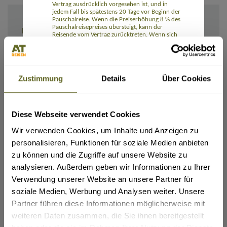
Vertrag ausdrücklich vorgesehen ist, und in
jedem Fall bis spätestens 20 Tage vor Beginn der
Pauschalreise. Wenn die Preiserhöhung 8 % des
Pauschalreisepreises übersteigt, kann der
IHRE ANGABEN
Reisende vom Vertrag zurücktreten. Wenn sich
ein Reiseveranstalter das Recht auf eine
Preiserhöhung vorbehält, hat der Reisende das
Recht auf eine Preissenkung, wenn die
entsprechenden Kosten sich verringern.
Die Reisenden können ohne Zahlung einer
Zustimmung
Details
Über Cookies
Rücktrittsgebühr vom Vertrag zurücktreten und
erhalten eine volle Erstattung aller Zahlungen,
wenn einer der wesentlichen Bestandteile der
Pauschalreise mit Ausnahme des Preises
erheblich geändert wird. Wenn der für die
Diese Webseite verwendet Cookies
Ich/Wir möchte(n) die Rechnung und alle Unterlagen erhalten:
Pauschalreise verantwortliche Unternehmer die
Per E-Mail
Pauschalreise vor Beginn der Pauschalreise
Wir verwenden Cookies, um Inhalte und Anzeigen zu
absagt, haben die Reisenden Anspruch auf eine
Per Post
Kostenerstattung und unter Umständen auf eine
personalisieren, Funktionen für soziale Medien anbieten
Entschädigung.
zu können und die Zugriffe auf unsere Website zu
Die Reisenden können bei Eintritt
Rail&Fly sofern möglich (nur innerhalb Deutschlands):
außergewöhnlicher Umstände vor Beginn der
(Tickets für Hin- und Rückfahrt erhältlich. Pro Person: 99,- Euro bei Buchung (bei Reisedatum
analysieren. Außerdem geben wir Informationen zu Ihrer
ab November 2026: 109,- Euro), 129,- Euro nach Ticketausstellung (bei Reisedatum ab
Pauschalreise ohne Zahlung einer
November 2026: 139,- Euro). Kinder 0-11 Jahre kostenlos)
Verwendung unserer Website an unsere Partner für
Rücktrittsgebühr vom Vertrag zurücktreten,
beispielsweise wenn am Bestimmungsort
ja
soziale Medien, Werbung und Analysen weiter. Unsere
schwerwiegende Sicherheitsprobleme bestehen,
die die Pauschalreise voraussichtlich
Partner führen diese Informationen möglicherweise mit
Flug gewünscht:
beeinträchtigen.
weiteren Daten zusammen, die Sie ihnen bereitgestellt
ja
Zudem können die Reisenden jederzeit vor
Beginn der Pauschalreise gegen Zahlung einer