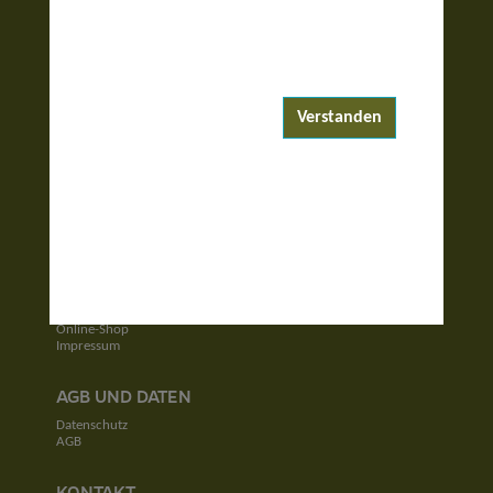
ENTDECKEN
Reiseziele
Reisewelten
Verstanden
Garantierte Reisen
UNTERNEHMEN
Unser Team
Jobs
Kontakt
SERVICE
Newsletter
Online-Shop
Impressum
AGB UND DATEN
Datenschutz
AGB
KONTAKT