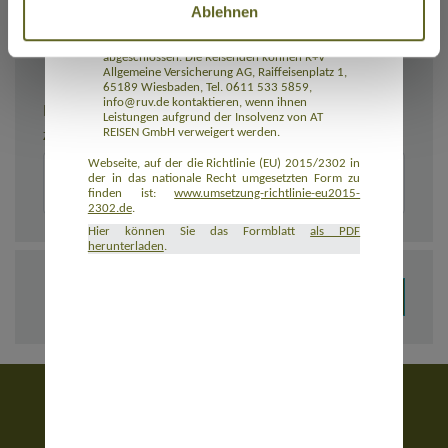
Ablehnen
Rückbeförderung der Reisenden gewährleistet.
AT REISEN GmbH hat eine Insolvenzabsicherung
mit R+V Allgemeine Versicherung AG
abgeschlossen. Die Reisenden können R+V
Allgemeine Versicherung AG, Raiffeisenplatz 1,
65189 Wiesbaden, Tel. 0611 533 5859,
info@ruv.de kontaktieren, wenn ihnen
BEMERKUNGEN
Leistungen aufgrund der Insolvenz von AT
REISEN GmbH verweigert werden.
Zusätzliche Angaben zur Buchung, z. B. zu Unterkünften
Webseite, auf der die Richtlinie (EU) 2015/2302 in
der in das nationale Recht umgesetzten Form zu
finden ist:
www.umsetzung-richtlinie-eu2015-
2302.de
.
Hier können Sie das Formblatt
als PDF
herunterladen
.