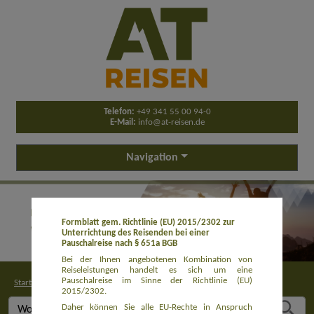
Telefon:
+49 341 55 00 94-0
E-Mail:
info@at-reisen.de
Navigation
Formblatt gem. Richtlinie (EU) 2015/2302 zur
Unterrichtung des Reisenden bei einer
Pauschalreise nach § 651a BGB
Bei der Ihnen angebotenen Kombination von
Reiseleistungen handelt es sich um eine
Pauschalreise im Sinne der Richtlinie (EU)
Startseite
>
Buchung
2015/2302.
Daher können Sie alle EU-Rechte in Anspruch