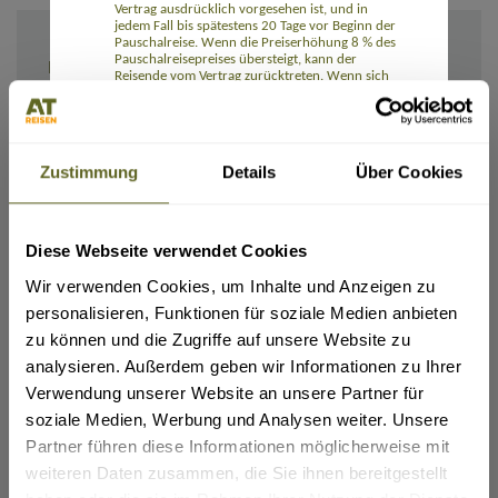
Vertrag ausdrücklich vorgesehen ist, und in
jedem Fall bis spätestens 20 Tage vor Beginn der
Pauschalreise. Wenn die Preiserhöhung 8 % des
Pauschalreisepreises übersteigt, kann der
IHRE ANGABEN
Reisende vom Vertrag zurücktreten. Wenn sich
ein Reiseveranstalter das Recht auf eine
Preiserhöhung vorbehält, hat der Reisende das
Recht auf eine Preissenkung, wenn die
entsprechenden Kosten sich verringern.
Die Reisenden können ohne Zahlung einer
Zustimmung
Details
Über Cookies
Rücktrittsgebühr vom Vertrag zurücktreten und
erhalten eine volle Erstattung aller Zahlungen,
wenn einer der wesentlichen Bestandteile der
Pauschalreise mit Ausnahme des Preises
erheblich geändert wird. Wenn der für die
Diese Webseite verwendet Cookies
Ich/Wir möchte(n) die Rechnung und alle Unterlagen erhalten:
Pauschalreise verantwortliche Unternehmer die
Per E-Mail
Pauschalreise vor Beginn der Pauschalreise
Wir verwenden Cookies, um Inhalte und Anzeigen zu
absagt, haben die Reisenden Anspruch auf eine
Per Post
Kostenerstattung und unter Umständen auf eine
personalisieren, Funktionen für soziale Medien anbieten
Entschädigung.
zu können und die Zugriffe auf unsere Website zu
Die Reisenden können bei Eintritt
Rail&Fly sofern möglich (nur innerhalb Deutschlands):
außergewöhnlicher Umstände vor Beginn der
(Tickets für Hin- und Rückfahrt erhältlich. Pro Person: 99,- Euro bei Buchung (bei Reisedatum
analysieren. Außerdem geben wir Informationen zu Ihrer
ab November 2026: 109,- Euro), 129,- Euro nach Ticketausstellung (bei Reisedatum ab
Pauschalreise ohne Zahlung einer
November 2026: 139,- Euro). Kinder 0-11 Jahre kostenlos)
Verwendung unserer Website an unsere Partner für
Rücktrittsgebühr vom Vertrag zurücktreten,
beispielsweise wenn am Bestimmungsort
ja
soziale Medien, Werbung und Analysen weiter. Unsere
schwerwiegende Sicherheitsprobleme bestehen,
die die Pauschalreise voraussichtlich
Partner führen diese Informationen möglicherweise mit
Flug gewünscht:
beeinträchtigen.
weiteren Daten zusammen, die Sie ihnen bereitgestellt
ja
Zudem können die Reisenden jederzeit vor
Beginn der Pauschalreise gegen Zahlung einer