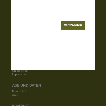
ENTDECKEN
Reiseziele
Reisewelten
Verstanden
Garantierte Reisen
UNTERNEHMEN
Unser Team
Jobs
Kontakt
SERVICE
Newsletter
Online-Shop
Impressum
AGB UND DATEN
Datenschutz
AGB
KONTAKT