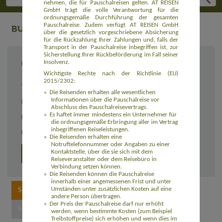
nehmen, die für Pauschalreisen gelten. AT REISEN
GmbH trägt die volle Verantwortung für die
ordnungsgemäße Durchführung der gesamten
Pauschalreise. Zudem verfügt AT REISEN GmbH
BUCHUNG
über die gesetzlich vorgeschriebene Absicherung
für die Rückzahlung Ihrer Zahlungen und, falls der
Transport in der Pauschalreise inbegriffen ist, zur
Sicherstellung Ihrer Rückbeförderung im Fall seiner
Insolvenz.
Reiseziel
Kilimandscharo Besteigung - Machame
Route (8 Tage Reise) (AFTZIN002)
Wichtigste Rechte nach der Richtlinie (EU)
2015/2302:
Termin
individuell
Die Reisenden erhalten alle wesentlichen
Informationen über die Pauschalreise vor
Reisedauer
individuell
Abschluss des Pauschalreisevertrags.
Es haftet immer mindestens ein Unternehmer für
Preis
2.700,00 Euro zzgl. Flug
die ordnungsgemäße Erbringung aller im Vertrag
inbegriffenen Reiseleistungen.
Einzelzimmerzuschlag
365,00 Euro
Die Reisenden erhalten eine
Notruftelefonnummer oder Angaben zu einer
Kontaktstelle, über die sie sich mit dem
Detailprogramm 2026
Reiseveranstalter oder dem Reisebüro in
Verbindung setzen können.
Die Reisenden können die Pauschalreise
innerhalb einer angemessenen Frist und unter
Umständen unter zusätzlichen Kosten auf eine
andere Person übertragen.
Der Preis der Pauschalreise darf nur erhöht
werden, wenn bestimmte Kosten (zum Beispiel
Treibstoffpreise) sich erhöhen und wenn dies im