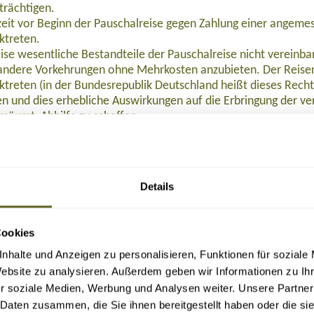
trächtigen.
eit vor Beginn der Pauschalreise gegen Zahlung einer angeme
ktreten.
ise wesentliche Bestandteile der Pauschalreise nicht verein
ndere Vorkehrungen ohne Mehrkosten anzubieten. Der Reisen
ktreten (in der Bundesrepublik Deutschland heißt dieses Rech
 und dies erhebliche Auswirkungen auf die Erbringung der ver
rsäumt, Abhilfe zu schaffen.
 Preisminderung und/oder Schadenersatz, wenn die Reiseleist
eisenden Beistand, wenn dieser sich in Schwierigkeiten befind
halten:
nstalters oder – in einigen Mitgliedstaaten – des Reisevermitt
Details
alters oder, sofern einschlägig, des Reisevermittlers nach Begin
halreise, so wird die Rückbeförderung der Reisenden gewährle
Seguros Generales, S.A. de Seguros y Reaseguros abgeschloss
Cookies
Palmer, 1, 07014 Palma de Mallorca, Tel. (0034) 901900009, i
Buchung (bei Reisedatum ab November 2026: 109,- Euro), 129,- Euro nach Ticketau
nhalte und Anzeigen zu personalisieren, Funktionen für soziale
en aufgrund der Insolvenz von Aguamonte verweigert werden.
Website zu analysieren. Außerdem geben wir Informationen zu I
 2015/2302 in der in das nationale Recht umgesetzten Form zu 
r soziale Medien, Werbung und Analysen weiter. Unsere Partner
 Daten zusammen, die Sie ihnen bereitgestellt haben oder die s