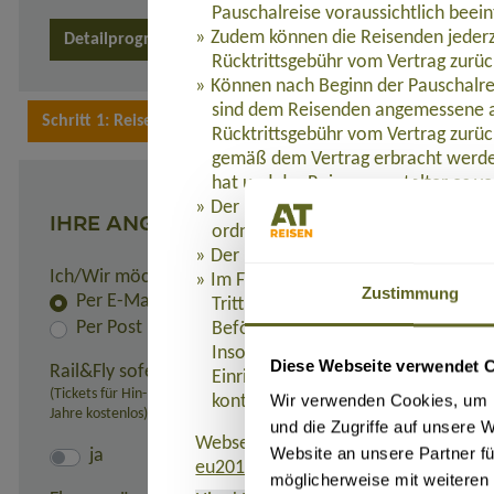
Pauschalreise voraussichtlich beein
Zudem können die Reisenden jederz
Detailprogramm 8 Tage
Detailprogramm 15 Tage
Rücktrittsgebühr vom Vertrag zurüc
Können nach Beginn der Pauschalre
sind dem Reisenden angemessene a
Rücktrittsgebühr vom Vertrag zurüc
gemäß dem Vertrag erbracht werden
hat und der Reiseveranstalter es ve
Der Reisende hat Anspruch auf eine
IHRE ANGABEN
ordnungsgemäß erbracht werden.
Der Reiseveranstalter leistet dem R
Ich/Wir möchte(n) die Rechnung und alle Unterlagen er
Im Fall der Insolvenz des Reisevera
Zustimmung
Per E-Mail
Tritt die Insolvenz des Reiseveranst
Per Post
Beförderung Bestandteil der Pausc
Insolvenzversicherung bei der Axa 
Diese Webseite verwendet 
Rail&Fly sofern möglich (nur innerhalb Deutschlands):
Einrichtung unter Calle Monseñor 
(Tickets für Hin- und Rückfahrt erhältlich. Pro Person: 99,- Euro bei 
Wir verwenden Cookies, um I
kontaktieren, wenn ihnen Leistung
Jahre kostenlos)
und die Zugriffe auf unsere 
Webseite, auf der die Richtlinie (EU)
Website an unsere Partner fü
ja
eu2015-2302.de
.
möglicherweise mit weiteren