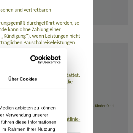
ssenen und vertretbaren
barungsgemäß durchgeführt werden, so
de kann ohne Zahlung einer
t „Kündigung”), wenn Leistungen nicht
traglichen Pauschalreiseleistungen
ungen nicht oder nicht
et.
lers werden Zahlungen zurückerstattet.
Über Cookies
n der Pauschalreise ein und ist die
istet. Aguamonte hat eine
en. Die Reisenden können diese
ncidencias@axa.es, www.axa.es,
sstellung (bei Reisedatum ab November 2026: 139,- Euro). Kinder 0-11
 Medien anbieten zu können
hrer Verwendung unserer
finden ist:
www.umsetzung-richtlinie-
 führen diese Informationen
ie im Rahmen Ihrer Nutzung