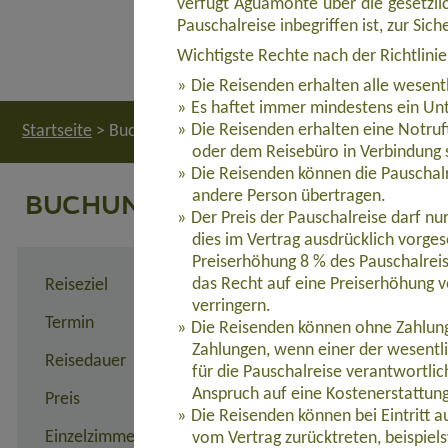
verfügt Aguamonte über die gesetzlic
Pauschalreise inbegriffen ist, zur Si
Wichtigste Rechte nach der Richtlini
Die Reisenden erhalten alle wesent
Es haftet immer mindestens ein Unt
Die Reisenden erhalten eine Notruf
Startseite
>
Buchung
oder dem Reisebüro in Verbindung 
Die Reisenden können die Pauschalr
BUCHUNG
andere Person übertragen.
Der Preis der Pauschalreise darf n
dies im Vertrag ausdrücklich vorges
Preiserhöhung 8 % des Pauschalreis
das Recht auf eine Preiserhöhung v
Reiseziel
Aktivurlaub La Gomera - Sp
verringern.
Termin
14.11. - 28.11.2026
Die Reisenden können ohne Zahlung 
Zahlungen, wenn einer der wesentl
Reisedauer
15 Tage
für die Pauschalreise verantwortli
Anspruch auf eine Kostenerstattun
Preis
2.929,00 Euro inkl. Flug
Die Reisenden können bei Eintritt 
Einzelzimmerzuschlag
590,00 Euro
vom Vertrag zurücktreten, beispie