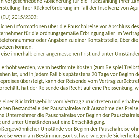
h vorgeschriebene Absicherung für die Rückzahlung Ihrer Zahl
cherstellung Ihrer Rückbeförderung im Fall der Insolvenz von A
e (EU) 2015/2302:
lichen Informationen über die Pauschalreise vor Abschluss des
ernehmer für die ordnungsgemäße Erbringung aller im Vertrag 
telefonnummer oder Angaben zu einer Kontaktstelle, über die 
setzen können.
eise innerhalb einer angemessenen Frist und unter Umständen
ur erhöht werden, wenn bestimmte Kosten (zum Beispiel Treibs
ehen ist, und in jedem Fall bis spätestens 20 Tage vor Beginn 
epreises übersteigt, kann der Reisende vom Vertrag zurücktre
orbehält, hat der Reisende das Recht auf eine Preissenkung, 
eziell für Singles & Alleinreisende (EUES207)
einer Rücktrittsgebühr vom Vertrag zurücktreten und erhalten 
ichen Bestandteile der Pauschalreise mit Ausnahme des Preise
che Unternehmer die Pauschalreise vor Beginn der Pauschalrei
g und unter Umständen auf eine Entschädigung.
außergewöhnlicher Umstände vor Beginn der Pauschalreise ohn
lsweise wenn am Bestimmungsort schwerwiegende Sicherheits