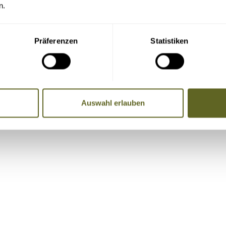
F herunterladen
.
n.
Präferenzen
Statistiken
re Adresse, Telefondaten und E-Mail-Adresse an die Mitreise
Auswahl erlauben
Name, Telefonnummer, E-Mail-Adresse)
, Badeaufenthalte etc. vor und nach der Reise.