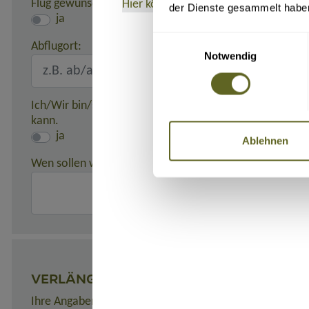
Flug gewünscht:
Hier können Sie das Formblatt
als PD
der Dienste gesammelt habe
ja
Einwilligungsauswahl
Abflugort:
Notwendig
Ich/Wir bin/sind damit einverstanden, dass meine/unse
kann.
ja
Ablehnen
Wen sollen wir in einem Notfall benachrichtigen?
(z. B. 
VERLÄNGERUNGEN
Ihre Angaben zu gewünschten Verlängerungsprogrammen