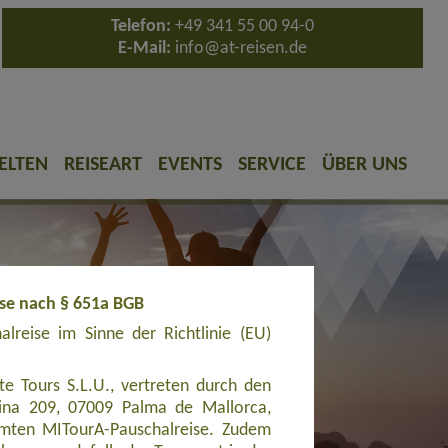
Telefon:
+49 341 55 00 94-0
E-Mail:
info@at-reisen.de
ELTEN
REISEART
EVENTS
SERVICE
ÜBER UNS
ise nach § 651a BGB
reise im Sinne der Richtlinie (EU)
e Tours S.L.U., vertreten durch den
cina 209, 07009 Palma de Mallorca,
amten MITourA-Pauschalreise. Zudem