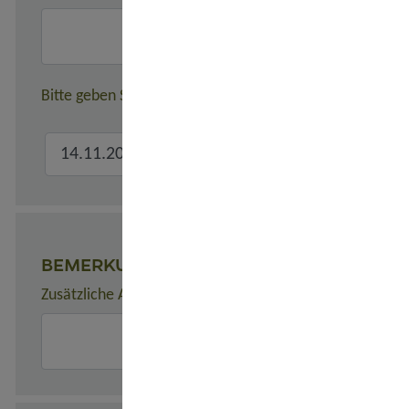
Bitte geben Sie hier den verbindlichen Gesamtreisezeitr
BEMERKUNGEN
Zusätzliche Angaben zur Buchung, z. B. zu Unterkünften