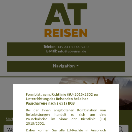
Telefon:
+49 341 55 00 94-0
E-Mail:
info@at-reisen.de
Navigation
Formblatt gem. Richtlinie (EU) 2015/2302 zur
Unterrichtung des Reisenden bei einer
Pauschalreise nach § 651a BGB
Bei der Ihnen angebotenen Kombination von
Reiseleistungen handelt es sich um eine
Startseite
>
Buchung
Pauschalreise im Sinne der Richtlinie (EU)
2015/2302.
Daher können Sie alle EU-Rechte in Anspruch