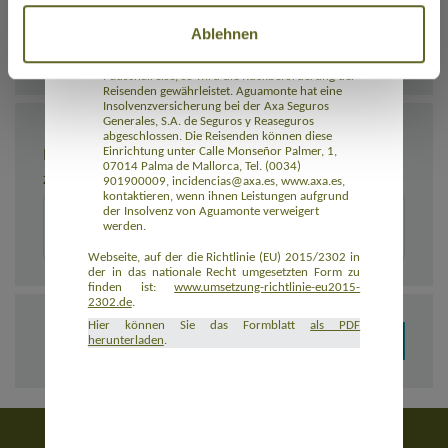
Reisevermittlers werden Zahlungen
zurückerstattet. Tritt die Insolvenz des
Reiseveranstalters oder, sofern einschlägig, des
Ablehnen
Reisevermittlers nach Beginn der Pauschalreise
ein und ist die Beförderung Bestandteil der
Pauschalreise, so wird die Rückbeförderung der
Reisenden gewährleistet. Aguamonte hat eine
Insolvenzversicherung bei der Axa Seguros
Generales, S.A. de Seguros y Reaseguros
abgeschlossen. Die Reisenden können diese
BEMERKUNGEN
Einrichtung unter Calle Monseñor Palmer, 1,
07014 Palma de Mallorca, Tel. (0034)
Zusätzliche Angaben zur Buchung, z. B. zu Unterkünften
901900009, incidencias@axa.es, www.axa.es,
kontaktieren, wenn ihnen Leistungen aufgrund
der Insolvenz von Aguamonte verweigert
werden.
Webseite, auf der die Richtlinie (EU) 2015/2302 in
der in das nationale Recht umgesetzten Form zu
finden ist:
www.umsetzung-richtlinie-eu2015-
2302.de
.
Hier können Sie das Formblatt
als PDF
herunterladen
.