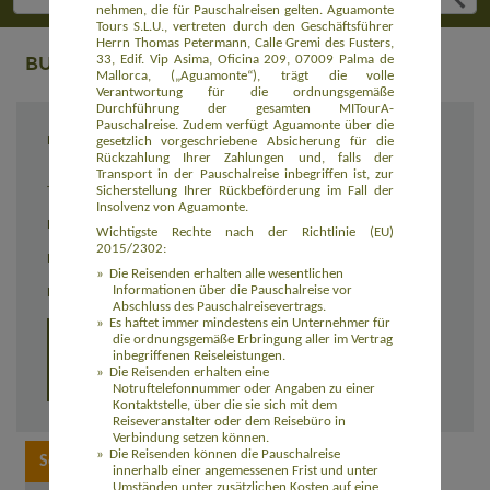
nehmen, die für Pauschalreisen gelten. Aguamonte
Tours S.L.U., vertreten durch den Geschäftsführer
Herrn Thomas Petermann, Calle Gremi des Fusters,
BUCHUNG
33, Edif. Vip Asima, Oficina 209, 07009 Palma de
Mallorca, („Aguamonte“), trägt die volle
Verantwortung für die ordnungsgemäße
Durchführung der gesamten MITourA-
Pauschalreise. Zudem verfügt Aguamonte über die
Reiseziel
Aktivurlaub La Gomera - Speziell für Singles
gesetzlich vorgeschriebene Absicherung für die
& Alleinreisende (EUES207)
Rückzahlung Ihrer Zahlungen und, falls der
Transport in der Pauschalreise inbegriffen ist, zur
Sicherstellung Ihrer Rückbeförderung im Fall der
Termin
21.11. - 28.11.2026
Insolvenz von Aguamonte.
Reisedauer
8 Tage
Wichtigste Rechte nach der Richtlinie (EU)
2015/2302:
Preis
2.169,00 Euro inkl. Flug
Die Reisenden erhalten alle wesentlichen
Informationen über die Pauschalreise vor
Einzelzimmerzuschlag
360,00 Euro
Abschluss des Pauschalreisevertrags.
Es haftet immer mindestens ein Unternehmer für
Detailprogramm 8 Tage
die ordnungsgemäße Erbringung aller im Vertrag
inbegriffenen Reiseleistungen.
Die Reisenden erhalten eine
Detailprogramm 15 Tage
Notruftelefonnummer oder Angaben zu einer
Kontaktstelle, über die sie sich mit dem
Reiseveranstalter oder dem Reisebüro in
Verbindung setzen können.
Die Reisenden können die Pauschalreise
innerhalb einer angemessenen Frist und unter
Umständen unter zusätzlichen Kosten auf eine