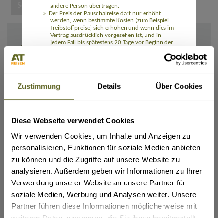
andere Person übertragen.
Der Preis der Pauschalreise darf nur erhöht
werden, wenn bestimmte Kosten (zum Beispiel
Treibstoffpreise) sich erhöhen und wenn dies im
Vertrag ausdrücklich vorgesehen ist, und in
jedem Fall bis spätestens 20 Tage vor Beginn der
IHRE ANGABEN
Pauschalreise. Wenn die Preiserhöhung 8 % des
Pauschalreisepreises übersteigt, kann der
Reisende vom Vertrag zurücktreten. Wenn sich
Ich/Wir möchte(n) die Rechnung und alle Unterlagen erhalten:
ein Reiseveranstalter das Recht auf eine
Per E-Mail
Preiserhöhung vorbehält, hat der Reisende das
Zustimmung
Details
Über Cookies
Recht auf eine Preissenkung, wenn die
Per Post
entsprechenden Kosten sich verringern.
Die Reisenden können ohne Zahlung einer
Rail&Fly sofern möglich (nur innerhalb Deutschlands):
Rücktrittsgebühr vom Vertrag zurücktreten und
(Tickets für Hin- und Rückfahrt erhältlich. Pro Person: 99,- Euro bei Buchung (bei Reisedatum
erhalten eine volle Erstattung aller Zahlungen,
Diese Webseite verwendet Cookies
ab November 2026: 109,- Euro), 129,- Euro nach Ticketausstellung (bei Reisedatum ab
wenn einer der wesentlichen Bestandteile der
November 2026: 139,- Euro). Kinder 0-11 Jahre kostenlos)
Pauschalreise mit Ausnahme des Preises
Wir verwenden Cookies, um Inhalte und Anzeigen zu
erheblich geändert wird. Wenn der für die
ja
Pauschalreise verantwortliche Unternehmer die
personalisieren, Funktionen für soziale Medien anbieten
Pauschalreise vor Beginn der Pauschalreise
Flug gewünscht:
zu können und die Zugriffe auf unsere Website zu
absagt, haben die Reisenden Anspruch auf eine
ja
Kostenerstattung und unter Umständen auf eine
analysieren. Außerdem geben wir Informationen zu Ihrer
Entschädigung.
Die Reisenden können bei Eintritt
Verwendung unserer Website an unsere Partner für
Abflugort:
außergewöhnlicher Umstände vor Beginn der
soziale Medien, Werbung und Analysen weiter. Unsere
Pauschalreise ohne Zahlung einer
Rücktrittsgebühr vom Vertrag zurücktreten,
Partner führen diese Informationen möglicherweise mit
beispielsweise wenn am Bestimmungsort
weiteren Daten zusammen, die Sie ihnen bereitgestellt
schwerwiegende Sicherheitsprobleme bestehen,