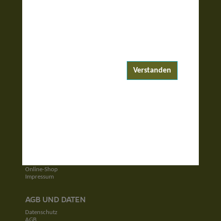
ENTDECKEN
Reiseziele
Reisewelten
Verstanden
Garantierte Reisen
UNTERNEHMEN
Unser Team
Jobs
Kontakt
SERVICE
Newsletter
Online-Shop
Impressum
AGB UND DATEN
Datenschutz
AGB