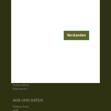
ENTDECKEN
Reiseziele
Reisewelten
Verstanden
Garantierte Reisen
UNTERNEHMEN
Unser Team
Jobs
Kontakt
SERVICE
Newsletter
Online-Shop
Impressum
AGB UND DATEN
Datenschutz
AGB