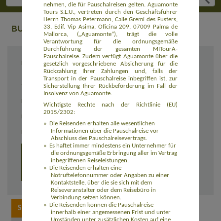
nehmen, die für Pauschalreisen gelten. Aguamonte
Tours S.L.U., vertreten durch den Geschäftsführer
Herrn Thomas Petermann, Calle Gremi des Fusters,
BUCHUNG
33, Edif. Vip Asima, Oficina 209, 07009 Palma de
Mallorca, („Aguamonte“), trägt die volle
Verantwortung für die ordnungsgemäße
Durchführung der gesamten MITourA-
Pauschalreise. Zudem verfügt Aguamonte über die
Reiseziel
Aktivurlaub La Gomera - Speziell für Singles
gesetzlich vorgeschriebene Absicherung für die
& Alleinreisende (EUES207)
Rückzahlung Ihrer Zahlungen und, falls der
Transport in der Pauschalreise inbegriffen ist, zur
Sicherstellung Ihrer Rückbeförderung im Fall der
Termin
27.06. - 04.07.2026
Insolvenz von Aguamonte.
Reisedauer
8 Tage
Wichtigste Rechte nach der Richtlinie (EU)
2015/2302:
Preis
2.099,00 Euro inkl. Flug
Die Reisenden erhalten alle wesentlichen
Informationen über die Pauschalreise vor
Einzelzimmerzuschlag
350,00 Euro
Abschluss des Pauschalreisevertrags.
Es haftet immer mindestens ein Unternehmer für
Detailprogramm 8 Tage
die ordnungsgemäße Erbringung aller im Vertrag
inbegriffenen Reiseleistungen.
Die Reisenden erhalten eine
Detailprogramm 15 Tage
Notruftelefonnummer oder Angaben zu einer
Kontaktstelle, über die sie sich mit dem
Reiseveranstalter oder dem Reisebüro in
Verbindung setzen können.
Die Reisenden können die Pauschalreise
innerhalb einer angemessenen Frist und unter
Umständen unter zusätzlichen Kosten auf eine