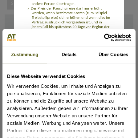
andere Person übertragen.
Der Preis der Pauschalreise darf nur erhöht
werden, wenn bestimmte Kosten (zum Beispiel
Treibstoffpreise) sich erhöhen und wenn dies im
Vertrag ausdrücklich vorgesehen ist, und in
jedem Fall bis spätestens 20 Tage vor Beginn der
IHRE ANGABEN
Pauschalreise. Wenn die Preiserhöhung 8 % des
Pauschalreisepreises übersteigt, kann der
Reisende vom Vertrag zurücktreten. Wenn sich
Ich/Wir möchte(n) die Rechnung und alle Unterlagen erhalten:
ein Reiseveranstalter das Recht auf eine
Per E-Mail
Preiserhöhung vorbehält, hat der Reisende das
Zustimmung
Details
Über Cookies
Recht auf eine Preissenkung, wenn die
Per Post
entsprechenden Kosten sich verringern.
Die Reisenden können ohne Zahlung einer
Rail&Fly sofern möglich (nur innerhalb Deutschlands):
Rücktrittsgebühr vom Vertrag zurücktreten und
(Tickets für Hin- und Rückfahrt erhältlich. Pro Person: 99,- Euro bei Buchung (bei Reisedatum
erhalten eine volle Erstattung aller Zahlungen,
Diese Webseite verwendet Cookies
ab November 2026: 109,- Euro), 129,- Euro nach Ticketausstellung (bei Reisedatum ab
wenn einer der wesentlichen Bestandteile der
November 2026: 139,- Euro). Kinder 0-11 Jahre kostenlos)
Pauschalreise mit Ausnahme des Preises
Wir verwenden Cookies, um Inhalte und Anzeigen zu
erheblich geändert wird. Wenn der für die
ja
Pauschalreise verantwortliche Unternehmer die
personalisieren, Funktionen für soziale Medien anbieten
Pauschalreise vor Beginn der Pauschalreise
Flug gewünscht:
zu können und die Zugriffe auf unsere Website zu
absagt, haben die Reisenden Anspruch auf eine
ja
Kostenerstattung und unter Umständen auf eine
analysieren. Außerdem geben wir Informationen zu Ihrer
Entschädigung.
Die Reisenden können bei Eintritt
Verwendung unserer Website an unsere Partner für
Abflugort:
außergewöhnlicher Umstände vor Beginn der
soziale Medien, Werbung und Analysen weiter. Unsere
Pauschalreise ohne Zahlung einer
Rücktrittsgebühr vom Vertrag zurücktreten,
Partner führen diese Informationen möglicherweise mit
beispielsweise wenn am Bestimmungsort
weiteren Daten zusammen, die Sie ihnen bereitgestellt
schwerwiegende Sicherheitsprobleme bestehen,