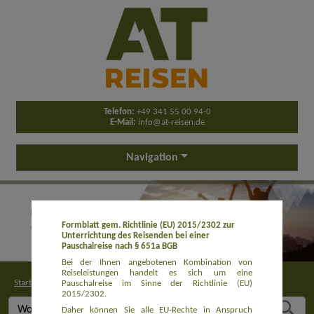
Telefon:
+49 341 55 00 94-0
E-Mail:
info@at-reisen.de
Navigation
Formblatt gem. Richtlinie (EU) 2015/2302 zur
Unterrichtung des Reisenden bei einer
Pauschalreise nach § 651a BGB
Bei der Ihnen angebotenen Kombination von
Reiseleistungen handelt es sich um eine
Startseite
>
Buchung
Pauschalreise im Sinne der Richtlinie (EU)
2015/2302.
Daher können Sie alle EU-Rechte in Anspruch