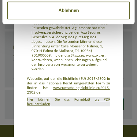
Reisevermittlers werden Zahlungen
zurückerstattet. Tritt die Insolvenz des
Reiseveranstalters oder, sofern einschlägig, des
Ablehnen
Reisevermittlers nach Beginn der Pauschalreise
ein und ist die Beförderung Bestandteil der
Pauschalreise, so wird die Rückbeförderung der
Reisenden gewährleistet. Aguamonte hat eine
Insolvenzversicherung bei der Axa Seguros
Generales, S.A. de Seguros y Reaseguros
abgeschlossen. Die Reisenden können diese
BEMERKUNGEN
Einrichtung unter Calle Monseñor Palmer, 1,
07014 Palma de Mallorca, Tel. (0034)
Zusätzliche Angaben zur Buchung, z. B. zu Unterkünften
901900009, incidencias@axa.es, www.axa.es,
kontaktieren, wenn ihnen Leistungen aufgrund
der Insolvenz von Aguamonte verweigert
werden.
Webseite, auf der die Richtlinie (EU) 2015/2302 in
der in das nationale Recht umgesetzten Form zu
finden ist:
www.umsetzung-richtlinie-eu2015-
2302.de
.
Hier können Sie das Formblatt
als PDF
herunterladen
.