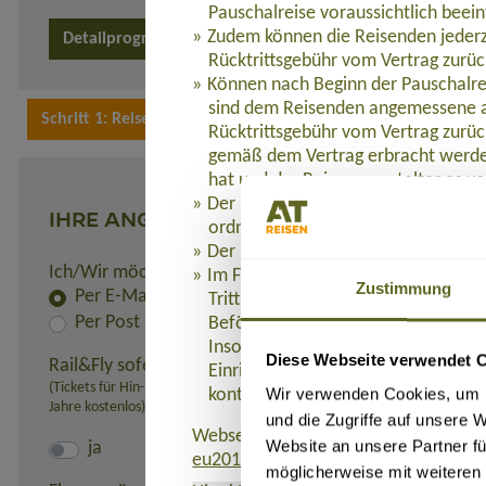
Pauschalreise voraussichtlich beein
Zudem können die Reisenden jederz
Detailprogramm 8 Tage
Detailprogramm 15 Tage
Rücktrittsgebühr vom Vertrag zurüc
Können nach Beginn der Pauschalre
sind dem Reisenden angemessene a
Rücktrittsgebühr vom Vertrag zurüc
gemäß dem Vertrag erbracht werden
hat und der Reiseveranstalter es ve
Der Reisende hat Anspruch auf eine
IHRE ANGABEN
ordnungsgemäß erbracht werden.
Der Reiseveranstalter leistet dem R
Ich/Wir möchte(n) die Rechnung und alle Unterlagen er
Im Fall der Insolvenz des Reisevera
Zustimmung
Per E-Mail
Tritt die Insolvenz des Reiseveranst
Per Post
Beförderung Bestandteil der Pausc
Insolvenzversicherung bei der Axa 
Diese Webseite verwendet 
Rail&Fly sofern möglich (nur innerhalb Deutschlands):
Einrichtung unter Calle Monseñor 
(Tickets für Hin- und Rückfahrt erhältlich. Pro Person: 99,- Euro bei 
Wir verwenden Cookies, um I
kontaktieren, wenn ihnen Leistung
Jahre kostenlos)
und die Zugriffe auf unsere 
Webseite, auf der die Richtlinie (EU)
Website an unsere Partner fü
ja
eu2015-2302.de
.
möglicherweise mit weiteren