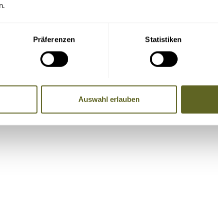
F herunterladen
.
n.
Präferenzen
Statistiken
re Adresse, Telefondaten und E-Mail-Adresse an die Mitreise
Auswahl erlauben
Name, Telefonnummer, E-Mail-Adresse)
, Badeaufenthalte etc. vor und nach der Reise.