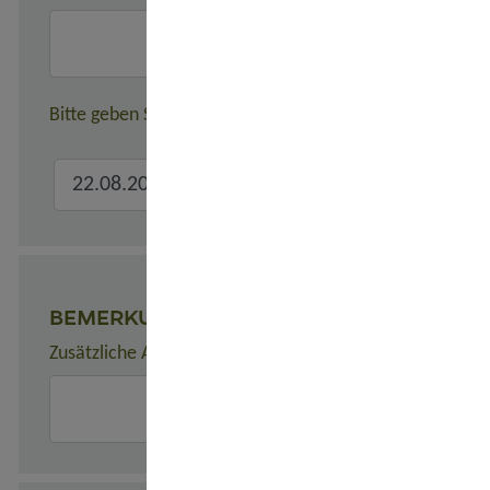
Bitte geben Sie hier den verbindlichen Gesamtreisezeitr
BEMERKUNGEN
Zusätzliche Angaben zur Buchung, z. B. zu Unterkünften