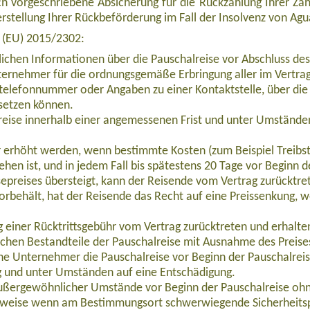
h vorgeschriebene Absicherung für die Rückzahlung Ihrer Zahl
cherstellung Ihrer Rückbeförderung im Fall der Insolvenz von A
e (EU) 2015/2302:
lichen Informationen über die Pauschalreise vor Abschluss des
ernehmer für die ordnungsgemäße Erbringung aller im Vertrag 
telefonnummer oder Angaben zu einer Kontaktstelle, über die 
setzen können.
eise innerhalb einer angemessenen Frist und unter Umständen
ur erhöht werden, wenn bestimmte Kosten (zum Beispiel Treibs
ehen ist, und in jedem Fall bis spätestens 20 Tage vor Beginn 
epreises übersteigt, kann der Reisende vom Vertrag zurücktre
orbehält, hat der Reisende das Recht auf eine Preissenkung, 
eziell für Singles & Alleinreisende (EUES207)
einer Rücktrittsgebühr vom Vertrag zurücktreten und erhalten 
ichen Bestandteile der Pauschalreise mit Ausnahme des Preise
che Unternehmer die Pauschalreise vor Beginn der Pauschalrei
g und unter Umständen auf eine Entschädigung.
außergewöhnlicher Umstände vor Beginn der Pauschalreise ohn
lsweise wenn am Bestimmungsort schwerwiegende Sicherheits