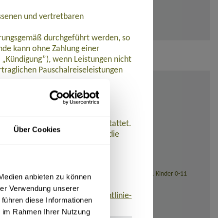
ssenen und vertretbaren
barungsgemäß durchgeführt werden, so
de kann ohne Zahlung einer
t „Kündigung”), wenn Leistungen nicht
traglichen Pauschalreiseleistungen
ungen nicht oder nicht
et.
lers werden Zahlungen zurückerstattet.
Über Cookies
n der Pauschalreise ein und ist die
istet. Aguamonte hat eine
en. Die Reisenden können diese
ncidencias@axa.es, www.axa.es,
sstellung (bei Reisedatum ab November 2026: 139,- Euro). Kinder 0-11
 Medien anbieten zu können
hrer Verwendung unserer
finden ist:
www.umsetzung-richtlinie-
 führen diese Informationen
ie im Rahmen Ihrer Nutzung