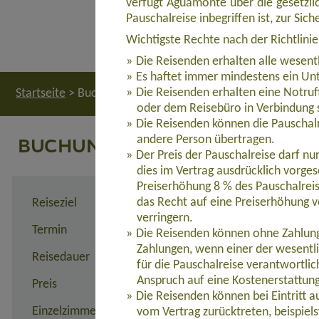
verfügt Aguamonte über die gesetzlic
Pauschalreise inbegriffen ist, zur Si
Wichtigste Rechte nach der Richtlini
Die Reisenden erhalten alle wesent
Es haftet immer mindestens ein Unt
Die Reisenden erhalten eine Notruf
Startseite
>
Buchung
oder dem Reisebüro in Verbindung 
Die Reisenden können die Pauschalr
BUCHUNG
andere Person übertragen.
Der Preis der Pauschalreise darf n
dies im Vertrag ausdrücklich vorges
Preiserhöhung 8 % des Pauschalreis
das Recht auf eine Preiserhöhung v
Reiseziel
Aktivurlaub La Gomera - Sp
verringern.
Termin
22.08. - 29.08.2026
Die Reisenden können ohne Zahlung 
Zahlungen, wenn einer der wesentl
Reisedauer
8 Tage
für die Pauschalreise verantwortli
Anspruch auf eine Kostenerstattun
Preis
2.289,00 Euro inkl. Flug
Die Reisenden können bei Eintritt 
Einzelzimmerzuschlag
360,00 Euro
vom Vertrag zurücktreten, beispie