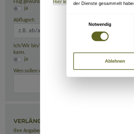
Flug gewünscht:
Hier können Sie das Formblatt
als PD
der Dienste gesammelt habe
ja
Einwilligungsauswahl
Abflugort:
Notwendig
Ich/Wir bin/sind damit einverstanden, dass meine/unse
kann.
ja
Ablehnen
Wen sollen wir in einem Notfall benachrichtigen?
(z. B. 
VERLÄNGERUNGEN
Ihre Angaben zu gewünschten Verlängerungsprogrammen