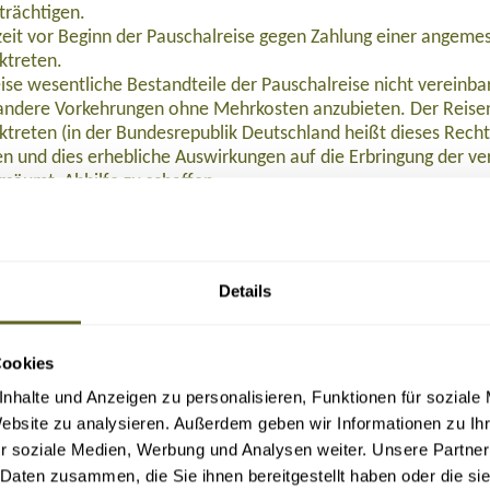
trächtigen.
eit vor Beginn der Pauschalreise gegen Zahlung einer angeme
ktreten.
ise wesentliche Bestandteile der Pauschalreise nicht verein
ndere Vorkehrungen ohne Mehrkosten anzubieten. Der Reisen
ktreten (in der Bundesrepublik Deutschland heißt dieses Rech
 und dies erhebliche Auswirkungen auf die Erbringung der ver
rsäumt, Abhilfe zu schaffen.
 Preisminderung und/oder Schadenersatz, wenn die Reiseleist
eisenden Beistand, wenn dieser sich in Schwierigkeiten befind
halten:
nstalters oder – in einigen Mitgliedstaaten – des Reisevermitt
Details
alters oder, sofern einschlägig, des Reisevermittlers nach Begin
halreise, so wird die Rückbeförderung der Reisenden gewährle
Seguros Generales, S.A. de Seguros y Reaseguros abgeschloss
Cookies
Palmer, 1, 07014 Palma de Mallorca, Tel. (0034) 901900009, i
Buchung (bei Reisedatum ab November 2026: 109,- Euro), 129,- Euro nach Ticketau
nhalte und Anzeigen zu personalisieren, Funktionen für soziale
en aufgrund der Insolvenz von Aguamonte verweigert werden.
Website zu analysieren. Außerdem geben wir Informationen zu I
 2015/2302 in der in das nationale Recht umgesetzten Form zu 
r soziale Medien, Werbung und Analysen weiter. Unsere Partner
 Daten zusammen, die Sie ihnen bereitgestellt haben oder die s