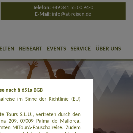
Telefon:
+49 341 55 00 94-0
E-Mail:
info@at-reisen.de
ELTEN
REISEART
EVENTS
SERVICE
ÜBER UNS
ise nach § 651a BGB
reise im Sinne der Richtlinie (EU)
e Tours S.L.U., vertreten durch den
cina 209, 07009 Palma de Mallorca,
amten MITourA-Pauschalreise. Zudem