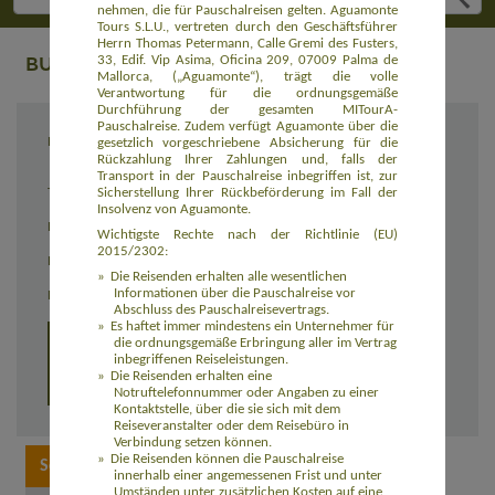
nehmen, die für Pauschalreisen gelten. Aguamonte
Tours S.L.U., vertreten durch den Geschäftsführer
Herrn Thomas Petermann, Calle Gremi des Fusters,
BUCHUNG
33, Edif. Vip Asima, Oficina 209, 07009 Palma de
Mallorca, („Aguamonte“), trägt die volle
Verantwortung für die ordnungsgemäße
Durchführung der gesamten MITourA-
Pauschalreise. Zudem verfügt Aguamonte über die
Reiseziel
Aktivurlaub La Gomera - Speziell für Singles
gesetzlich vorgeschriebene Absicherung für die
& Alleinreisende (EUES207)
Rückzahlung Ihrer Zahlungen und, falls der
Transport in der Pauschalreise inbegriffen ist, zur
Sicherstellung Ihrer Rückbeförderung im Fall der
Termin
17.10. - 24.10.2026
Insolvenz von Aguamonte.
Reisedauer
8 Tage
Wichtigste Rechte nach der Richtlinie (EU)
2015/2302:
Preis
2.289,00 Euro inkl. Flug
Die Reisenden erhalten alle wesentlichen
Informationen über die Pauschalreise vor
Einzelzimmerzuschlag
330,00 Euro
Abschluss des Pauschalreisevertrags.
Es haftet immer mindestens ein Unternehmer für
Detailprogramm 8 Tage
die ordnungsgemäße Erbringung aller im Vertrag
inbegriffenen Reiseleistungen.
Die Reisenden erhalten eine
Detailprogramm 15 Tage
Notruftelefonnummer oder Angaben zu einer
Kontaktstelle, über die sie sich mit dem
Reiseveranstalter oder dem Reisebüro in
Verbindung setzen können.
Die Reisenden können die Pauschalreise
innerhalb einer angemessenen Frist und unter
Umständen unter zusätzlichen Kosten auf eine