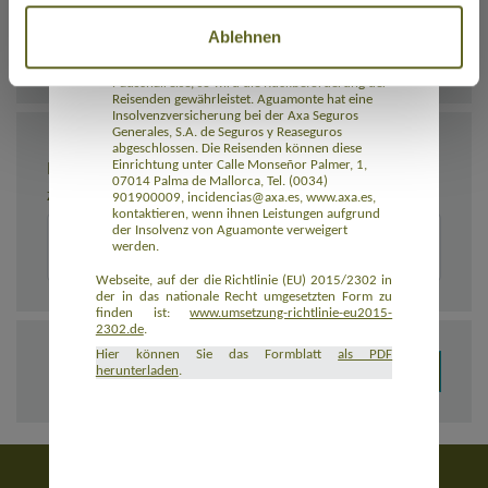
Reisevermittlers werden Zahlungen
zurückerstattet. Tritt die Insolvenz des
Reiseveranstalters oder, sofern einschlägig, des
Ablehnen
Reisevermittlers nach Beginn der Pauschalreise
ein und ist die Beförderung Bestandteil der
Pauschalreise, so wird die Rückbeförderung der
Reisenden gewährleistet. Aguamonte hat eine
Insolvenzversicherung bei der Axa Seguros
Generales, S.A. de Seguros y Reaseguros
abgeschlossen. Die Reisenden können diese
BEMERKUNGEN
Einrichtung unter Calle Monseñor Palmer, 1,
07014 Palma de Mallorca, Tel. (0034)
Zusätzliche Angaben zur Buchung, z. B. zu Unterkünften
901900009, incidencias@axa.es, www.axa.es,
kontaktieren, wenn ihnen Leistungen aufgrund
der Insolvenz von Aguamonte verweigert
werden.
Webseite, auf der die Richtlinie (EU) 2015/2302 in
der in das nationale Recht umgesetzten Form zu
finden ist:
www.umsetzung-richtlinie-eu2015-
2302.de
.
Hier können Sie das Formblatt
als PDF
herunterladen
.