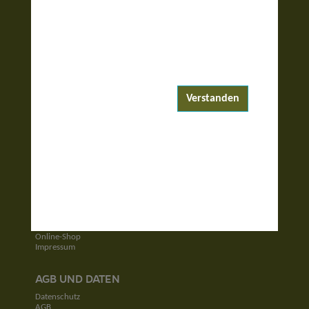
ENTDECKEN
Reiseziele
Reisewelten
Verstanden
Garantierte Reisen
UNTERNEHMEN
Unser Team
Jobs
Kontakt
SERVICE
Newsletter
Online-Shop
Impressum
AGB UND DATEN
Datenschutz
AGB