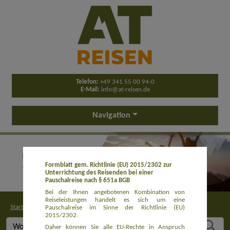
Telefon:
+49 341 55 00 94-0
E-Mail:
info@at-reisen.de
Navigation
Formblatt gem. Richtlinie (EU) 2015/2302 zur
Unterrichtung des Reisenden bei einer
Pauschalreise nach § 651a BGB
Bei der Ihnen angebotenen Kombination von
Reiseleistungen handelt es sich um eine
Startseite
>
Buchung
Pauschalreise im Sinne der Richtlinie (EU)
2015/2302.
Daher können Sie alle EU-Rechte in Anspruch