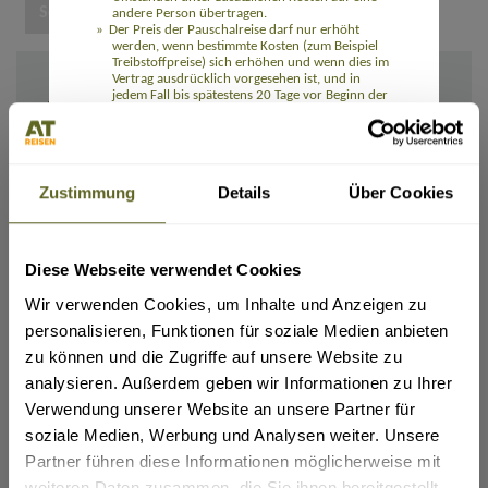
andere Person übertragen.
Der Preis der Pauschalreise darf nur erhöht
werden, wenn bestimmte Kosten (zum Beispiel
Treibstoffpreise) sich erhöhen und wenn dies im
Vertrag ausdrücklich vorgesehen ist, und in
jedem Fall bis spätestens 20 Tage vor Beginn der
IHRE ANGABEN
Pauschalreise. Wenn die Preiserhöhung 8 % des
Pauschalreisepreises übersteigt, kann der
Reisende vom Vertrag zurücktreten. Wenn sich
Ich/Wir möchte(n) die Rechnung und alle Unterlagen erhalten:
ein Reiseveranstalter das Recht auf eine
Per E-Mail
Preiserhöhung vorbehält, hat der Reisende das
Zustimmung
Details
Über Cookies
Recht auf eine Preissenkung, wenn die
Per Post
entsprechenden Kosten sich verringern.
Die Reisenden können ohne Zahlung einer
Rail&Fly sofern möglich (nur innerhalb Deutschlands):
Rücktrittsgebühr vom Vertrag zurücktreten und
(Tickets für Hin- und Rückfahrt erhältlich. Pro Person: 99,- Euro bei Buchung (bei Reisedatum
erhalten eine volle Erstattung aller Zahlungen,
Diese Webseite verwendet Cookies
ab November 2026: 109,- Euro), 129,- Euro nach Ticketausstellung (bei Reisedatum ab
wenn einer der wesentlichen Bestandteile der
November 2026: 139,- Euro). Kinder 0-11 Jahre kostenlos)
Pauschalreise mit Ausnahme des Preises
Wir verwenden Cookies, um Inhalte und Anzeigen zu
erheblich geändert wird. Wenn der für die
ja
Pauschalreise verantwortliche Unternehmer die
personalisieren, Funktionen für soziale Medien anbieten
Pauschalreise vor Beginn der Pauschalreise
Flug gewünscht:
zu können und die Zugriffe auf unsere Website zu
absagt, haben die Reisenden Anspruch auf eine
ja
Kostenerstattung und unter Umständen auf eine
analysieren. Außerdem geben wir Informationen zu Ihrer
Entschädigung.
Die Reisenden können bei Eintritt
Verwendung unserer Website an unsere Partner für
Abflugort:
außergewöhnlicher Umstände vor Beginn der
soziale Medien, Werbung und Analysen weiter. Unsere
Pauschalreise ohne Zahlung einer
Rücktrittsgebühr vom Vertrag zurücktreten,
Partner führen diese Informationen möglicherweise mit
beispielsweise wenn am Bestimmungsort
weiteren Daten zusammen, die Sie ihnen bereitgestellt
schwerwiegende Sicherheitsprobleme bestehen,