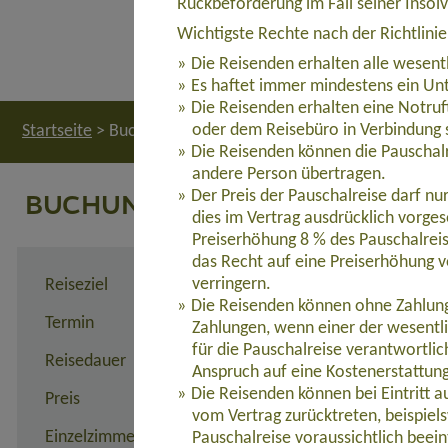
Rückbeförderung im Fall seiner Insol
Wichtigste Rechte nach der Richtlini
Die Reisenden erhalten alle wesent
Es haftet immer mindestens ein Unt
Die Reisenden erhalten eine Notruf
oder dem Reisebüro in Verbindung 
Startseite
>
Buchung
Die Reisenden können die Pauschalr
andere Person übertragen.
BUCHUNG
Der Preis der Pauschalreise darf n
dies im Vertrag ausdrücklich vorges
Preiserhöhung 8 % des Pauschalreis
das Recht auf eine Preiserhöhung v
verringern.
Reiseziel
Auf den Spuren der „Big F
Die Reisenden können ohne Zahlung 
Termin
individuell
Zahlungen, wenn einer der wesentl
für die Pauschalreise verantwortli
Reisedauer
individuell
Anspruch auf eine Kostenerstattun
Die Reisenden können bei Eintritt 
Preis
9.790,00 Euro zzgl. Flug a
vom Vertrag zurücktreten, beispie
Einzelzimmerzuschlag
1.790,00 Euro
Pauschalreise voraussichtlich beein