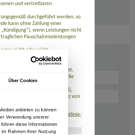
ssenen und vertretbaren
barungsgemäß durchgeführt werden, so
de kann ohne Zahlung einer
t „Kündigung”), wenn Leistungen nicht
traglichen Pauschalreiseleistungen
ungen nicht oder nicht
et.
 werden Zahlungen zurückerstattet.
n der Pauschalreise ein und ist die
Über Cookies
istet. AT REISEN GmbH hat eine
 R+V Allgemeine Versicherung AG,
eistungen aufgrund der Insolvenz von
 Medien anbieten zu können
finden ist:
www.umsetzung-richtlinie-
hrer Verwendung unserer
 führen diese Informationen
ie im Rahmen Ihrer Nutzung