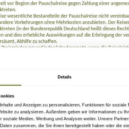
eit vor Beginn der Pauschalreise gegen Zahlung einer angeme
ktreten.
ise wesentliche Bestandteile der Pauschalreise nicht verein
ndere Vorkehrungen ohne Mehrkosten anzubieten. Der Reisen
ktreten (in der Bundesrepublik Deutschland heißt dieses Rech
 und dies erhebliche Auswirkungen auf die Erbringung der ver
rsäumt, Abhilfe zu schaffen.
 Preisminderung und/oder Schadenersatz, wenn die Reiseleist
eisenden Beistand, wenn dieser sich in Schwierigkeiten befind
nstalters oder in einigen Mitgliedstaaten des Reisevermittlers
alters oder, sofern einschlägig, des Reisevermittlers nach Begin
Details
halreise, so wird die Rückbeförderung der Reisenden gewährle
emeine Versicherung AG abgeschlossen. Die Reisenden können
, Tel. 0611 533 5859, info@ruv.de kontaktieren, wenn ihnen L
Cookies
n.
nhalte und Anzeigen zu personalisieren, Funktionen für soziale
halten:
 2015/2302 in der in das nationale Recht umgesetzten Form zu 
Website zu analysieren. Außerdem geben wir Informationen zu I
r soziale Medien, Werbung und Analysen weiter. Unsere Partner
F herunterladen
.
 Daten zusammen, die Sie ihnen bereitgestellt haben oder die s