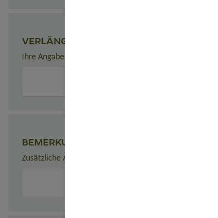
VERLÄNGERUNGEN
Ihre Angaben zu gewünschten Verlängerungsprogrammen
BEMERKUNGEN
Zusätzliche Angaben zur Buchung, z. B. zu Unterkünften