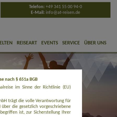
Telefon:
+49 341 55 00 94-0
E-Mail:
info@at-reisen.de
ELTEN
REISEART
EVENTS
SERVICE
ÜBER UNS
ise nach § 651a BGB
reise im Sinne der Richtlinie (EU)
bH trägt die volle Verantwortung für
ber die gesetzlich vorgeschriebene
griffen ist, zur Sicherstellung Ihrer