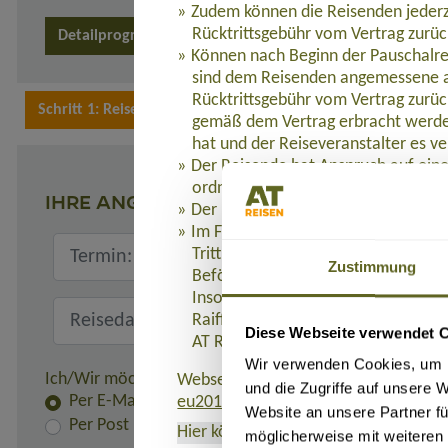
Zudem können die Reisenden jederz
Rücktrittsgebühr vom Vertrag zurüc
Detailprogramm 2024
Detailprogramm 2025
Können nach Beginn der Pauschalre
sind dem Reisenden angemessene a
Rücktrittsgebühr vom Vertrag zurüc
gemäß dem Vertrag erbracht werden
hat und der Reiseveranstalter es ve
Der Reisende hat Anspruch auf eine
ordnungsgemäß erbracht werden.
IHRE ANGABEN
Der Reiseveranstalter leistet dem R
Im Fall der Insolvenz des Reisevera
Tritt die Insolvenz des Reiseveranst
Zustimmung
Beförderung Bestandteil der Pausc
Insolvenzabsicherung mit R+V Allg
Raiffeisenplatz 1, 65189 Wiesbaden
Diese Webseite verwendet 
AT REISEN GmbH verweigert werde
Wir verwenden Cookies, um I
Ich/Wir möchte(n) die Rechnung und alle Unterlagen er
Webseite, auf der die Richtlinie (EU)
und die Zugriffe auf unsere 
Per E-Mail
eu2015-2302.de
.
Website an unsere Partner fü
Per Post
Hier können Sie das Formblatt
als PD
möglicherweise mit weiteren