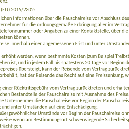
venz.
e (EU) 2015/2302:
lichen Informationen über die Pauschalreise vor Abschluss des
ernehmer für die ordnungsgemäße Erbringung aller im Vertrag 
telefonnummer oder Angaben zu einer Kontaktstelle, über die 
setzen können.
eise innerhalb einer angemessenen Frist und unter Umständen
ur erhöht werden, wenn bestimmte Kosten (zum Beispiel Treibs
ehen ist, und in jedem Fall bis spätestens 20 Tage vor Beginn 
epreises übersteigt, kann der Reisende vom Vertrag zurücktre
orbehält, hat der Reisende das Recht auf eine Preissenkung, 
ive“ (AFBW004)
einer Rücktrittsgebühr vom Vertrag zurücktreten und erhalten 
ichen Bestandteile der Pauschalreise mit Ausnahme des Preise
che Unternehmer die Pauschalreise vor Beginn der Pauschalrei
g und unter Umständen auf eine Entschädigung.
außergewöhnlicher Umstände vor Beginn der Pauschalreise ohn
b 1.050,00 Euro
lsweise wenn am Bestimmungsort schwerwiegende Sicherheits
trächtigen.