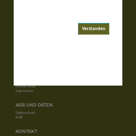
ENTDECKEN
Reiseziele
Reisewelten
Verstanden
Garantierte Reisen
UNTERNEHMEN
Unser Team
Jobs
Kontakt
SERVICE
Newsletter
Online-Shop
Impressum
AGB UND DATEN
Datenschutz
AGB
KONTAKT