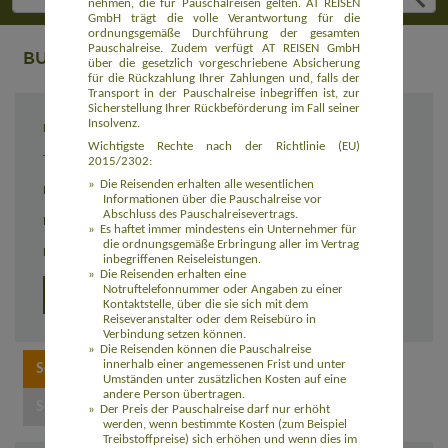
nehmen, die für Pauschalreisen gelten. AT REISEN
GmbH trägt die volle Verantwortung für die
ordnungsgemäße Durchführung der gesamten
Pauschalreise. Zudem verfügt AT REISEN GmbH
BUCHUNG
über die gesetzlich vorgeschriebene Absicherung
für die Rückzahlung Ihrer Zahlungen und, falls der
Transport in der Pauschalreise inbegriffen ist, zur
Sicherstellung Ihrer Rückbeförderung im Fall seiner
Insolvenz.
Reiseziel
Auf den Spuren der „Big Five“ (AFBW004)
Wichtigste Rechte nach der Richtlinie (EU)
Termin
individuell
2015/2302:
Die Reisenden erhalten alle wesentlichen
Reisedauer
individuell
Informationen über die Pauschalreise vor
Abschluss des Pauschalreisevertrags.
Preis
8.290,00 Euro zzgl. Flug ab 1.050,00 Euro
Es haftet immer mindestens ein Unternehmer für
die ordnungsgemäße Erbringung aller im Vertrag
Einzelzimmerzuschlag
2.260,00 Euro
inbegriffenen Reiseleistungen.
Die Reisenden erhalten eine
Notruftelefonnummer oder Angaben zu einer
Detailprogramm 2024
Detailprogramm 2025
Kontaktstelle, über die sie sich mit dem
Reiseveranstalter oder dem Reisebüro in
Verbindung setzen können.
Die Reisenden können die Pauschalreise
innerhalb einer angemessenen Frist und unter
Umständen unter zusätzlichen Kosten auf eine
andere Person übertragen.
Der Preis der Pauschalreise darf nur erhöht
werden, wenn bestimmte Kosten (zum Beispiel
Treibstoffpreise) sich erhöhen und wenn dies im