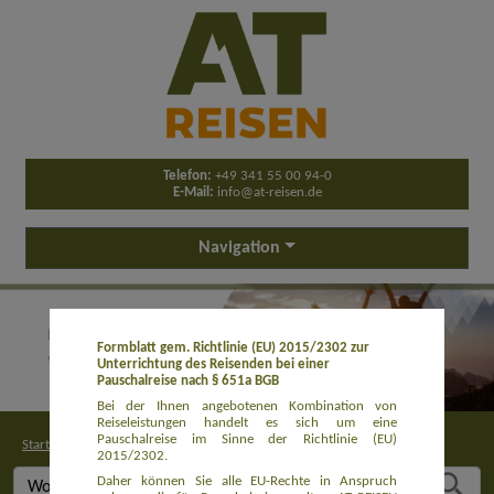
Telefon:
+49 341 55 00 94-0
E-Mail:
info@at-reisen.de
Navigation
Formblatt gem. Richtlinie (EU) 2015/2302 zur
Unterrichtung des Reisenden bei einer
Pauschalreise nach § 651a BGB
Bei der Ihnen angebotenen Kombination von
Reiseleistungen handelt es sich um eine
Pauschalreise im Sinne der Richtlinie (EU)
Startseite
>
Buchung
2015/2302.
Daher können Sie alle EU-Rechte in Anspruch