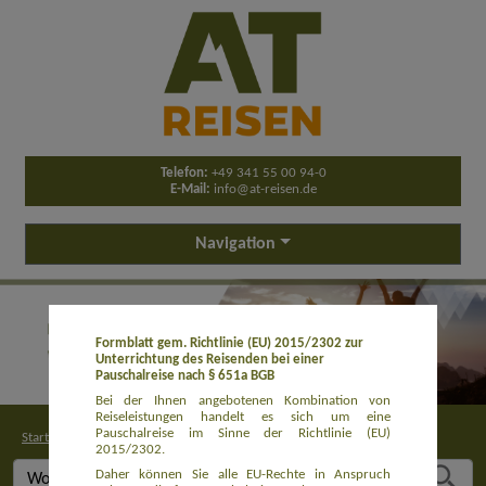
Telefon:
+49 341 55 00 94-0
E-Mail:
info@at-reisen.de
Navigation
Formblatt gem. Richtlinie (EU) 2015/2302 zur
Unterrichtung des Reisenden bei einer
Pauschalreise nach § 651a BGB
Bei der Ihnen angebotenen Kombination von
Reiseleistungen handelt es sich um eine
Pauschalreise im Sinne der Richtlinie (EU)
Startseite
>
Buchung
2015/2302.
Daher können Sie alle EU-Rechte in Anspruch