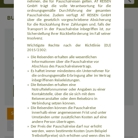
nehmen, die für Pauschalreisen gelten. AT REISEN
GmbH trägt die volle Verantwortung für die
ordnungsgemäße Durchführung der gesamten
Pauschalreise. Zudem verfügt AT REISEN GmbH
BUCHUNG
über die gesetzlich vorgeschriebene Absicherung
für die Rückzahlung Ihrer Zahlungen und, falls der
Transport in der Pauschalreise inbegriffen ist, zur
Sicherstellung Ihrer Rückbeförderung im Fall seiner
Insolvenz.
Reiseziel
Karneval in Rio de Janeiro 2027 (AMBR102)
Wichtigste Rechte nach der Richtlinie (EU)
Termin
05.02. - 09.02.2027
2015/2302:
Die Reisenden erhalten alle wesentlichen
Reisedauer
5 Tage
Informationen über die Pauschalreise vor
Abschluss des Pauschalreisevertrags.
Preis
2.075,00 Euro zzgl. Flug ab 950,00 Euro
Es haftet immer mindestens ein Unternehmer für
die ordnungsgemäße Erbringung aller im Vertrag
Einzelzimmerzuschlag
950,00 Euro
inbegriffenen Reiseleistungen.
Die Reisenden erhalten eine
Notruftelefonnummer oder Angaben zu einer
Detailprogramm 2027
Kontaktstelle, über die sie sich mit dem
Reiseveranstalter oder dem Reisebüro in
Verbindung setzen können.
Die Reisenden können die Pauschalreise
innerhalb einer angemessenen Frist und unter
Umständen unter zusätzlichen Kosten auf eine
andere Person übertragen.
Der Preis der Pauschalreise darf nur erhöht
werden, wenn bestimmte Kosten (zum Beispiel
Treibstoffpreise) sich erhöhen und wenn dies im