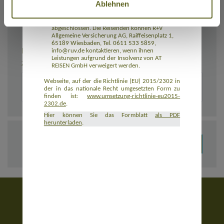
Ablehnen
Rückbeförderung der Reisenden gewährleistet.
AT REISEN GmbH hat eine Insolvenzabsicherung
mit R+V Allgemeine Versicherung AG
abgeschlossen. Die Reisenden können R+V
Allgemeine Versicherung AG, Raiffeisenplatz 1,
65189 Wiesbaden, Tel. 0611 533 5859,
BEMERKUNGEN
info@ruv.de kontaktieren, wenn ihnen
Leistungen aufgrund der Insolvenz von AT
Zusätzliche Angaben zur Buchung, z. B. zu Unterkünften
REISEN GmbH verweigert werden.
Webseite, auf der die Richtlinie (EU) 2015/2302 in
der in das nationale Recht umgesetzten Form zu
finden ist:
www.umsetzung-richtlinie-eu2015-
2302.de
.
Hier können Sie das Formblatt
als PDF
herunterladen
.