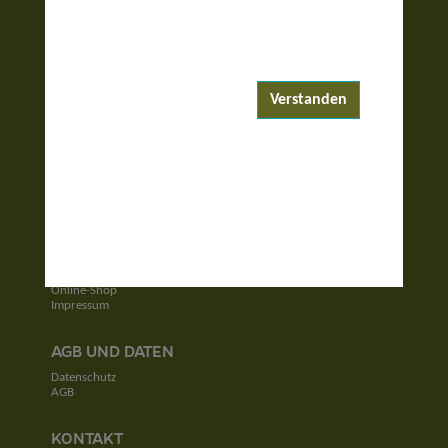
ENTDECKEN
Reiseziele
Reisewelten
Verstanden
Garantierte Reisen
UNTERNEHMEN
Unser Team
Jobs
Kontakt
SERVICE
Newsletter
Online-Shop
Impressum
AGB UND DATEN
Datenschutz
AGB
KONTAKT