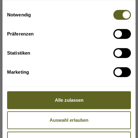
ja
angemessenen und vertretbaren
gesammelt haben.
Rücktrittsgebühr vom Vertrag zurücktreten.
Einwilligungsauswahl
Können nach Beginn der Pauschalreise
Wen sollen wir in einem Notfall benachrichtigen?
(z. B. Name,
Notwendig
wesentliche Bestandteile der Pauschalreise nicht
Telefonnummer, E-Mail-Adresse)
vereinbarungsgemäß durchgeführt werden, so
sind dem Reisenden angemessene andere
Vorkehrungen ohne Mehrkosten anzubieten.
Präferenzen
Der Reisende kann ohne Zahlung einer
Rücktrittsgebühr vom Vertrag zurücktreten (in
der Bundesrepublik Deutschland heißt dieses
Recht „Kündigung”), wenn Leistungen nicht
Statistiken
gemäß dem Vertrag erbracht werden und dies
erhebliche Auswirkungen auf die Erbringung der
vertraglichen Pauschalreiseleistungen hat und
VERLÄNGERUNGEN
der Reiseveranstalter es versäumt, Abhilfe zu
Marketing
schaffen.
Ihre Angaben zu gewünschten Verlängerungsprogrammen,
Der Reisende hat Anspruch auf eine
Badeaufenthalte etc. vor und nach der Reise.
Preisminderung und/oder Schadenersatz, wenn
die Reiseleistungen nicht oder nicht
ordnungsgemäß erbracht werden.
Der Reiseveranstalter leistet dem Reisenden
Alle zulassen
Beistand, wenn dieser sich in Schwierigkeiten
befindet.
Im Fall der Insolvenz des Reiseveranstalters oder
Bitte geben Sie hier den verbindlichen Gesamtreisezeitraum ein,
in einigen Mitgliedstaaten des Reisevermittlers
inklusive Verlängerung(en).
werden Zahlungen zurückerstattet. Tritt die
Auswahl erlauben
Insolvenz des Reiseveranstalters oder, sofern
einschlägig, des Reisevermittlers nach Beginn
der Pauschalreise ein und ist die Beförderung
Bestandteil der Pauschalreise, so wird die