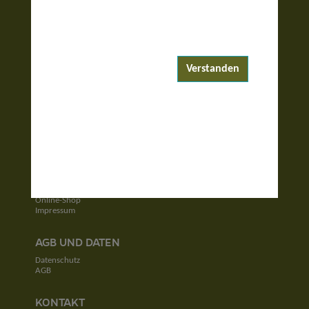
ENTDECKEN
Reiseziele
Reisewelten
Verstanden
Garantierte Reisen
UNTERNEHMEN
Unser Team
Jobs
Kontakt
SERVICE
Newsletter
Online-Shop
Impressum
AGB UND DATEN
Datenschutz
AGB
KONTAKT