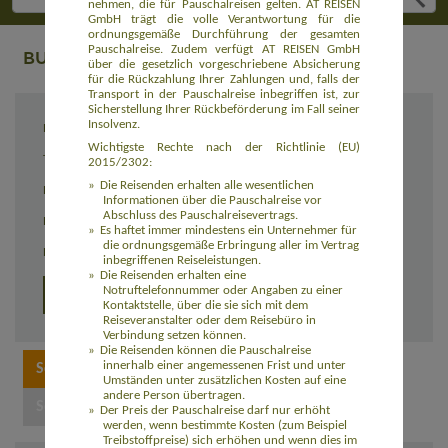
nehmen, die für Pauschalreisen gelten. AT REISEN
GmbH trägt die volle Verantwortung für die
ordnungsgemäße Durchführung der gesamten
Pauschalreise. Zudem verfügt AT REISEN GmbH
BUCHUNG
über die gesetzlich vorgeschriebene Absicherung
für die Rückzahlung Ihrer Zahlungen und, falls der
Transport in der Pauschalreise inbegriffen ist, zur
Sicherstellung Ihrer Rückbeförderung im Fall seiner
Insolvenz.
Reiseziel
Sieben auf einen Streich (AMEC005)
Wichtigste Rechte nach der Richtlinie (EU)
Termin
27.10. - 14.11.2026
2015/2302:
Die Reisenden erhalten alle wesentlichen
Reisedauer
19 Tage
Informationen über die Pauschalreise vor
Abschluss des Pauschalreisevertrags.
Preis
3.390,00 Euro zzgl. Flug ab 1.050,00 Euro
Es haftet immer mindestens ein Unternehmer für
die ordnungsgemäße Erbringung aller im Vertrag
Einzelzimmerzuschlag
230,00 Euro
inbegriffenen Reiseleistungen.
Die Reisenden erhalten eine
Notruftelefonnummer oder Angaben zu einer
Detailprogramm
Kontaktstelle, über die sie sich mit dem
Reiseveranstalter oder dem Reisebüro in
Verbindung setzen können.
Die Reisenden können die Pauschalreise
innerhalb einer angemessenen Frist und unter
Umständen unter zusätzlichen Kosten auf eine
andere Person übertragen.
Der Preis der Pauschalreise darf nur erhöht
werden, wenn bestimmte Kosten (zum Beispiel
Treibstoffpreise) sich erhöhen und wenn dies im