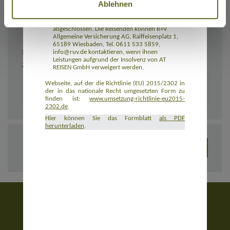
Ablehnen
Rückbeförderung der Reisenden gewährleistet.
AT REISEN GmbH hat eine Insolvenzabsicherung
mit R+V Allgemeine Versicherung AG
abgeschlossen. Die Reisenden können R+V
Allgemeine Versicherung AG, Raiffeisenplatz 1,
65189 Wiesbaden, Tel. 0611 533 5859,
BEMERKUNGEN
info@ruv.de kontaktieren, wenn ihnen
Leistungen aufgrund der Insolvenz von AT
Zusätzliche Angaben zur Buchung, z. B. zu Unterkünften
REISEN GmbH verweigert werden.
Webseite, auf der die Richtlinie (EU) 2015/2302 in
der in das nationale Recht umgesetzten Form zu
finden ist:
www.umsetzung-richtlinie-eu2015-
2302.de
.
Hier können Sie das Formblatt
als PDF
herunterladen
.