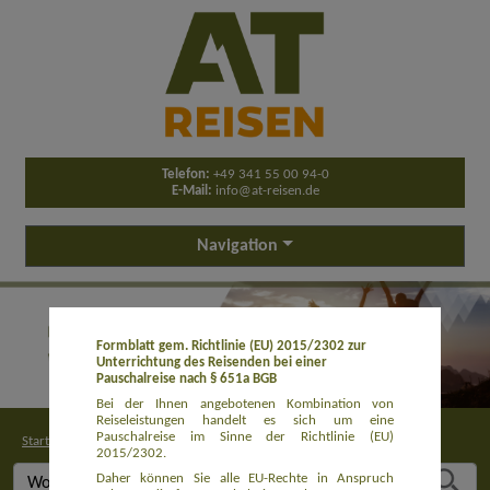
Telefon:
+49 341 55 00 94-0
E-Mail:
info@at-reisen.de
Navigation
Formblatt gem. Richtlinie (EU) 2015/2302 zur
Unterrichtung des Reisenden bei einer
Pauschalreise nach § 651a BGB
Bei der Ihnen angebotenen Kombination von
Reiseleistungen handelt es sich um eine
Pauschalreise im Sinne der Richtlinie (EU)
Startseite
>
Buchung
2015/2302.
Daher können Sie alle EU-Rechte in Anspruch