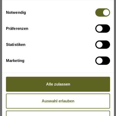
ja
angemessenen und vertretbaren
gesammelt haben.
Rücktrittsgebühr vom Vertrag zurücktreten.
Einwilligungsauswahl
Können nach Beginn der Pauschalreise
Wen sollen wir in einem Notfall benachrichtigen?
(z. B. Name,
Notwendig
wesentliche Bestandteile der Pauschalreise nicht
Telefonnummer, E-Mail-Adresse)
vereinbarungsgemäß durchgeführt werden, so
sind dem Reisenden angemessene andere
Vorkehrungen ohne Mehrkosten anzubieten.
Präferenzen
Der Reisende kann ohne Zahlung einer
Rücktrittsgebühr vom Vertrag zurücktreten (in
der Bundesrepublik Deutschland heißt dieses
Recht „Kündigung”), wenn Leistungen nicht
Statistiken
gemäß dem Vertrag erbracht werden und dies
erhebliche Auswirkungen auf die Erbringung der
vertraglichen Pauschalreiseleistungen hat und
VERLÄNGERUNGEN
der Reiseveranstalter es versäumt, Abhilfe zu
Marketing
schaffen.
Ihre Angaben zu gewünschten Verlängerungsprogrammen,
Der Reisende hat Anspruch auf eine
Badeaufenthalte etc. vor und nach der Reise.
Preisminderung und/oder Schadenersatz, wenn
die Reiseleistungen nicht oder nicht
ordnungsgemäß erbracht werden.
Der Reiseveranstalter leistet dem Reisenden
Alle zulassen
Beistand, wenn dieser sich in Schwierigkeiten
befindet.
Im Fall der Insolvenz des Reiseveranstalters oder
Bitte geben Sie hier den verbindlichen Gesamtreisezeitraum ein,
in einigen Mitgliedstaaten des Reisevermittlers
inklusive Verlängerung(en).
werden Zahlungen zurückerstattet. Tritt die
Auswahl erlauben
Insolvenz des Reiseveranstalters oder, sofern
einschlägig, des Reisevermittlers nach Beginn
der Pauschalreise ein und ist die Beförderung
Bestandteil der Pauschalreise, so wird die