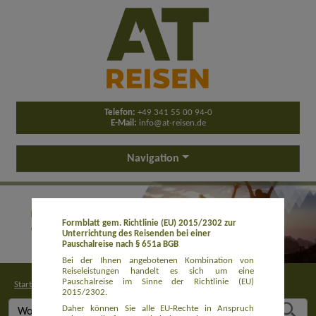
Telefon:
+49 341 55 00 94-0
E-Mail:
info@at-reisen.de
Navigation
Formblatt gem. Richtlinie (EU) 2015/2302 zur
Unterrichtung des Reisenden bei einer
Pauschalreise nach § 651a BGB
Bei der Ihnen angebotenen Kombination von
Reiseleistungen handelt es sich um eine
Pauschalreise im Sinne der Richtlinie (EU)
Startseite
>
Buchung
2015/2302.
Daher können Sie alle EU-Rechte in Anspruch