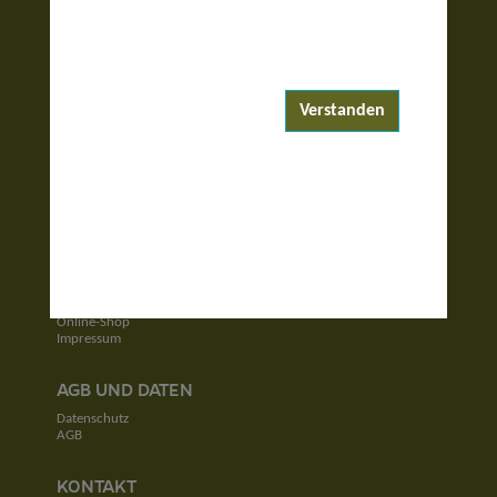
ENTDECKEN
Reiseziele
Reisewelten
Verstanden
Garantierte Reisen
UNTERNEHMEN
Unser Team
Jobs
Kontakt
SERVICE
Newsletter
Online-Shop
Impressum
AGB UND DATEN
Datenschutz
AGB
KONTAKT