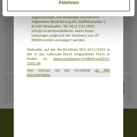
Ablehnen
Rückbeförderung der Reisenden gewährleistet.
AT REISEN GmbH hat eine Insolvenzabsicherung
mit R+V Allgemeine Versicherung AG
abgeschlossen. Die Reisenden können R+V
Allgemeine Versicherung AG, Raiffeisenplatz 1,
65189 Wiesbaden, Tel. 0611 533 5859,
BEMERKUNGEN
info@ruv.de kontaktieren, wenn ihnen
Leistungen aufgrund der Insolvenz von AT
Zusätzliche Angaben zur Buchung, z. B. zu Unterkünften
REISEN GmbH verweigert werden.
Webseite, auf der die Richtlinie (EU) 2015/2302 in
der in das nationale Recht umgesetzten Form zu
finden ist:
www.umsetzung-richtlinie-eu2015-
2302.de
.
Hier können Sie das Formblatt
als PDF
herunterladen
.