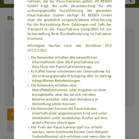
nehmen, die für Pauschalreisen gelten. AT REISEN
GmbH trägt die volle Verantwortung für die
ordnungsgemäße Durchführung der gesamten
Pauschalreise. Zudem verfügt AT REISEN GmbH
BUCHUNG
über die gesetzlich vorgeschriebene Absicherung
für die Rückzahlung Ihrer Zahlungen und, falls der
Transport in der Pauschalreise inbegriffen ist, zur
Sicherstellung Ihrer Rückbeförderung im Fall seiner
Insolvenz.
Reiseziel
Naturparadiese Brasiliens (AMBR001)
Wichtigste Rechte nach der Richtlinie (EU)
Termin
03.10. - 17.10.2026
2015/2302:
Die Reisenden erhalten alle wesentlichen
Reisedauer
15 Tage
Informationen über die Pauschalreise vor
Abschluss des Pauschalreisevertrags.
Preis
4.190,00 Euro zzgl. Flug ab 950,00 Euro
Es haftet immer mindestens ein Unternehmer für
die ordnungsgemäße Erbringung aller im Vertrag
Einzelzimmerzuschlag
725,00 Euro
inbegriffenen Reiseleistungen.
Die Reisenden erhalten eine
Notruftelefonnummer oder Angaben zu einer
Detailprogramm 2026
Detailprogramm 2027
Kontaktstelle, über die sie sich mit dem
Reiseveranstalter oder dem Reisebüro in
Verbindung setzen können.
Die Reisenden können die Pauschalreise
innerhalb einer angemessenen Frist und unter
Umständen unter zusätzlichen Kosten auf eine
andere Person übertragen.
Der Preis der Pauschalreise darf nur erhöht
werden, wenn bestimmte Kosten (zum Beispiel
Treibstoffpreise) sich erhöhen und wenn dies im