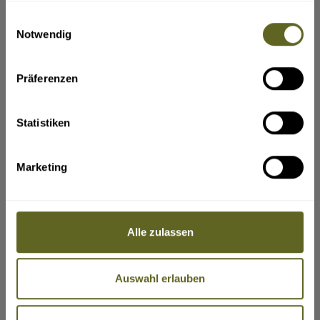
ja
angemessenen und vertretbaren
gesammelt haben.
Rücktrittsgebühr vom Vertrag zurücktreten.
Einwilligungsauswahl
Können nach Beginn der Pauschalreise
Wen sollen wir in einem Notfall benachrichtigen?
(z. B. Name,
Notwendig
wesentliche Bestandteile der Pauschalreise nicht
Telefonnummer, E-Mail-Adresse)
vereinbarungsgemäß durchgeführt werden, so
sind dem Reisenden angemessene andere
Vorkehrungen ohne Mehrkosten anzubieten.
Präferenzen
Der Reisende kann ohne Zahlung einer
Rücktrittsgebühr vom Vertrag zurücktreten (in
der Bundesrepublik Deutschland heißt dieses
Recht „Kündigung”), wenn Leistungen nicht
Statistiken
gemäß dem Vertrag erbracht werden und dies
erhebliche Auswirkungen auf die Erbringung der
vertraglichen Pauschalreiseleistungen hat und
VERLÄNGERUNGEN
der Reiseveranstalter es versäumt, Abhilfe zu
Marketing
schaffen.
Ihre Angaben zu gewünschten Verlängerungsprogrammen,
Der Reisende hat Anspruch auf eine
Badeaufenthalte etc. vor und nach der Reise.
Preisminderung und/oder Schadenersatz, wenn
die Reiseleistungen nicht oder nicht
ordnungsgemäß erbracht werden.
Der Reiseveranstalter leistet dem Reisenden
Alle zulassen
Beistand, wenn dieser sich in Schwierigkeiten
befindet.
Im Fall der Insolvenz des Reiseveranstalters oder
Bitte geben Sie hier den verbindlichen Gesamtreisezeitraum ein,
in einigen Mitgliedstaaten des Reisevermittlers
inklusive Verlängerung(en).
werden Zahlungen zurückerstattet. Tritt die
Auswahl erlauben
Insolvenz des Reiseveranstalters oder, sofern
einschlägig, des Reisevermittlers nach Beginn
der Pauschalreise ein und ist die Beförderung
Bestandteil der Pauschalreise, so wird die