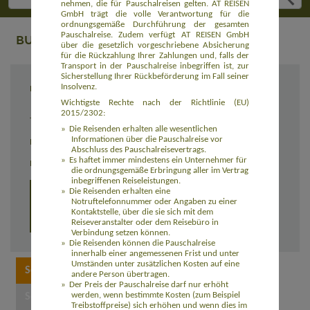
nehmen, die für Pauschalreisen gelten. AT REISEN
GmbH trägt die volle Verantwortung für die
ordnungsgemäße Durchführung der gesamten
Pauschalreise. Zudem verfügt AT REISEN GmbH
BUCHUNG
über die gesetzlich vorgeschriebene Absicherung
für die Rückzahlung Ihrer Zahlungen und, falls der
Transport in der Pauschalreise inbegriffen ist, zur
Sicherstellung Ihrer Rückbeförderung im Fall seiner
Insolvenz.
Reiseziel
Galapagos - Auf den Spuren von Darwin
(AMEC008)
Wichtigste Rechte nach der Richtlinie (EU)
2015/2302:
Termin
individuell
Die Reisenden erhalten alle wesentlichen
Informationen über die Pauschalreise vor
Reisedauer
individuell
Abschluss des Pauschalreisevertrags.
Es haftet immer mindestens ein Unternehmer für
Preis
1.685,00 Euro zzgl. Flug ab 480,00 Euro
die ordnungsgemäße Erbringung aller im Vertrag
inbegriffenen Reiseleistungen.
Die Reisenden erhalten eine
Detailprogramm 2026 (5 Tage)
Notruftelefonnummer oder Angaben zu einer
Kontaktstelle, über die sie sich mit dem
Detailprogramm 2026 (7 Tage)
Reiseveranstalter oder dem Reisebüro in
Verbindung setzen können.
Die Reisenden können die Pauschalreise
innerhalb einer angemessenen Frist und unter
Umständen unter zusätzlichen Kosten auf eine
andere Person übertragen.
Der Preis der Pauschalreise darf nur erhöht
werden, wenn bestimmte Kosten (zum Beispiel
Treibstoffpreise) sich erhöhen und wenn dies im