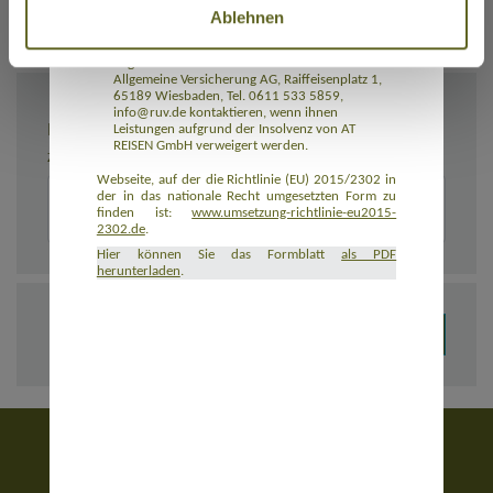
Rückbeförderung der Reisenden gewährleistet.
Ablehnen
AT REISEN GmbH hat eine Insolvenzabsicherung
mit R+V Allgemeine Versicherung AG
abgeschlossen. Die Reisenden können R+V
Allgemeine Versicherung AG, Raiffeisenplatz 1,
65189 Wiesbaden, Tel. 0611 533 5859,
info@ruv.de kontaktieren, wenn ihnen
BEMERKUNGEN
Leistungen aufgrund der Insolvenz von AT
REISEN GmbH verweigert werden.
Zusätzliche Angaben zur Buchung, z. B. zu Unterkünften
Webseite, auf der die Richtlinie (EU) 2015/2302 in
der in das nationale Recht umgesetzten Form zu
finden ist:
www.umsetzung-richtlinie-eu2015-
2302.de
.
Hier können Sie das Formblatt
als PDF
herunterladen
.