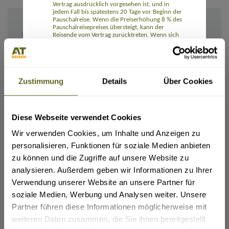
Vertrag ausdrücklich vorgesehen ist, und in
jedem Fall bis spätestens 20 Tage vor Beginn der
Pauschalreise. Wenn die Preiserhöhung 8 % des
Pauschalreisepreises übersteigt, kann der
IHRE ANGABEN
Reisende vom Vertrag zurücktreten. Wenn sich
ein Reiseveranstalter das Recht auf eine
Preiserhöhung vorbehält, hat der Reisende das
Recht auf eine Preissenkung, wenn die
entsprechenden Kosten sich verringern.
Die Reisenden können ohne Zahlung einer
Zustimmung
Details
Über Cookies
Rücktrittsgebühr vom Vertrag zurücktreten und
erhalten eine volle Erstattung aller Zahlungen,
wenn einer der wesentlichen Bestandteile der
Pauschalreise mit Ausnahme des Preises
erheblich geändert wird. Wenn der für die
Diese Webseite verwendet Cookies
Pauschalreise verantwortliche Unternehmer die
Ich/Wir möchte(n) die Rechnung und alle Unterlagen erhalten:
Pauschalreise vor Beginn der Pauschalreise
Per E-Mail
Wir verwenden Cookies, um Inhalte und Anzeigen zu
absagt, haben die Reisenden Anspruch auf eine
Per Post
Kostenerstattung und unter Umständen auf eine
personalisieren, Funktionen für soziale Medien anbieten
Entschädigung.
zu können und die Zugriffe auf unsere Website zu
Die Reisenden können bei Eintritt
Rail&Fly sofern möglich (nur innerhalb Deutschlands):
außergewöhnlicher Umstände vor Beginn der
analysieren. Außerdem geben wir Informationen zu Ihrer
(Tickets für Hin- und Rückfahrt erhältlich. Pro Person: 99,- Euro bei Buchung (bei Reisedatum
Pauschalreise ohne Zahlung einer
ab November 2026: 109,- Euro), 129,- Euro nach Ticketausstellung (bei Reisedatum ab
Rücktrittsgebühr vom Vertrag zurücktreten,
Verwendung unserer Website an unsere Partner für
November 2026: 139,- Euro). Kinder 0-11 Jahre kostenlos)
beispielsweise wenn am Bestimmungsort
soziale Medien, Werbung und Analysen weiter. Unsere
ja
schwerwiegende Sicherheitsprobleme bestehen,
die die Pauschalreise voraussichtlich
Partner führen diese Informationen möglicherweise mit
beeinträchtigen.
Flug gewünscht:
weiteren Daten zusammen, die Sie ihnen bereitgestellt
Zudem können die Reisenden jederzeit vor
ja
Beginn der Pauschalreise gegen Zahlung einer