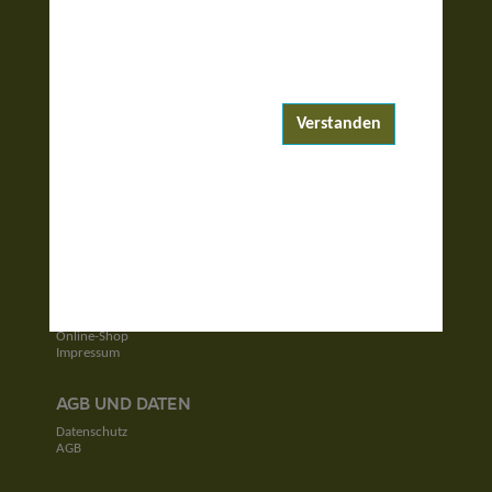
ENTDECKEN
Reiseziele
Reisewelten
Verstanden
Garantierte Reisen
UNTERNEHMEN
Unser Team
Jobs
Kontakt
SERVICE
Newsletter
Online-Shop
Impressum
AGB UND DATEN
Datenschutz
AGB