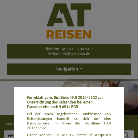
Telefon:
+49 341 55 00 94-0
E-Mail:
info@at-reisen.de
Navigation
Formblatt gem. Richtlinie (EU) 2015/2302 zur
Unterrichtung des Reisenden bei einer
Pauschalreise nach § 651a BGB
Bei der Ihnen angebotenen Kombination von
Reiseleistungen handelt es sich um eine
Pauschalreise im Sinne der Richtlinie (EU)
Startseite
>
Buchung
2015/2302.
Daher können Sie alle EU-Rechte in Anspruch