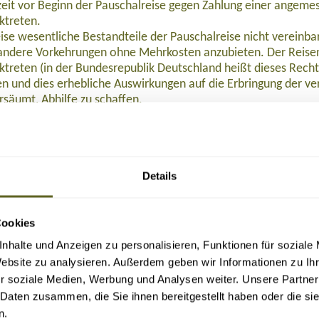
eit vor Beginn der Pauschalreise gegen Zahlung einer angeme
ktreten.
ise wesentliche Bestandteile der Pauschalreise nicht verein
ndere Vorkehrungen ohne Mehrkosten anzubieten. Der Reisen
ktreten (in der Bundesrepublik Deutschland heißt dieses Rech
 und dies erhebliche Auswirkungen auf die Erbringung der ver
rsäumt, Abhilfe zu schaffen.
 Preisminderung und/oder Schadenersatz, wenn die Reiseleist
eisenden Beistand, wenn dieser sich in Schwierigkeiten befind
halten:
nstalters oder in einigen Mitgliedstaaten des Reisevermittlers
Details
alters oder, sofern einschlägig, des Reisevermittlers nach Begin
halreise, so wird die Rückbeförderung der Reisenden gewährle
emeine Versicherung AG abgeschlossen. Die Reisenden können
Cookies
, Tel. 0611 533 5859, info@ruv.de kontaktieren, wenn ihnen L
Buchung (bei Reisedatum ab November 2026: 109,- Euro), 129,- Euro nach Ticketau
n.
nhalte und Anzeigen zu personalisieren, Funktionen für soziale
Website zu analysieren. Außerdem geben wir Informationen zu I
 2015/2302 in der in das nationale Recht umgesetzten Form zu 
r soziale Medien, Werbung und Analysen weiter. Unsere Partner
 Daten zusammen, die Sie ihnen bereitgestellt haben oder die s
F herunterladen
.
n.