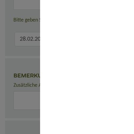
Bitte geben Sie hier den verbindlichen Gesamtreisezeitr
BEMERKUNGEN
Zusätzliche Angaben zur Buchung, z. B. zu Unterkünften