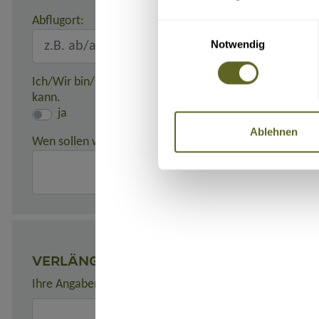
Abflugort:
Einwilligungsauswahl
Notwendig
Ich/Wir bin/sind damit einverstanden, dass meine/unse
kann.
ja
Ablehnen
Wen sollen wir in einem Notfall benachrichtigen?
(z. B. 
VERLÄNGERUNGEN
Ihre Angaben zu gewünschten Verlängerungsprogrammen