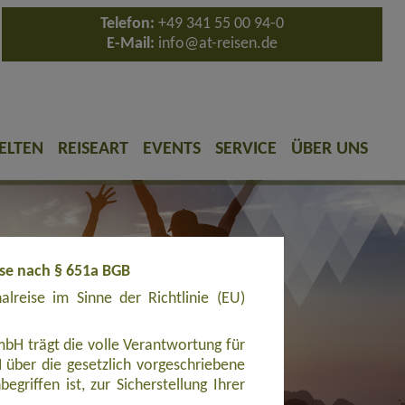
Telefon:
+49 341 55 00 94-0
E-Mail:
info@at-reisen.de
ELTEN
REISEART
EVENTS
SERVICE
ÜBER UNS
ise nach § 651a BGB
reise im Sinne der Richtlinie (EU)
bH trägt die volle Verantwortung für
ber die gesetzlich vorgeschriebene
griffen ist, zur Sicherstellung Ihrer