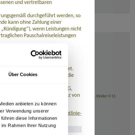
ssenen und vertretbaren
barungsgemäß durchgeführt werden, so
de kann ohne Zahlung einer
t „Kündigung”), wenn Leistungen nicht
traglichen Pauschalreiseleistungen
ungen nicht oder nicht
et.
 werden Zahlungen zurückerstattet.
Über Cookies
n der Pauschalreise ein und ist die
istet. AT REISEN GmbH hat eine
 R+V Allgemeine Versicherung AG,
eistungen aufgrund der Insolvenz von
sstellung (bei Reisedatum ab November 2026: 139,- Euro). Kinder 0-11
 Medien anbieten zu können
hrer Verwendung unserer
finden ist:
www.umsetzung-richtlinie-
 führen diese Informationen
ie im Rahmen Ihrer Nutzung