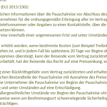
venz.
e (EU) 2015/2302:
lichen Informationen über die Pauschalreise vor Abschluss des
ernehmer für die ordnungsgemäße Erbringung aller im Vertrag 
telefonnummer oder Angaben zu einer Kontaktstelle, über die 
setzen können.
eise innerhalb einer angemessenen Frist und unter Umständen
ur erhöht werden, wenn bestimmte Kosten (zum Beispiel Treibs
ehen ist, und in jedem Fall bis spätestens 20 Tage vor Beginn 
epreises übersteigt, kann der Reisende vom Vertrag zurücktre
orbehält, hat der Reisende das Recht auf eine Preissenkung, 
Trekking am Ende der Welt (AMAR001)
einer Rücktrittsgebühr vom Vertrag zurücktreten und erhalten 
ichen Bestandteile der Pauschalreise mit Ausnahme des Preise
che Unternehmer die Pauschalreise vor Beginn der Pauschalrei
g und unter Umständen auf eine Entschädigung.
außergewöhnlicher Umstände vor Beginn der Pauschalreise ohn
g ab 1.200,00 Euro
lsweise wenn am Bestimmungsort schwerwiegende Sicherheits
trächtigen.