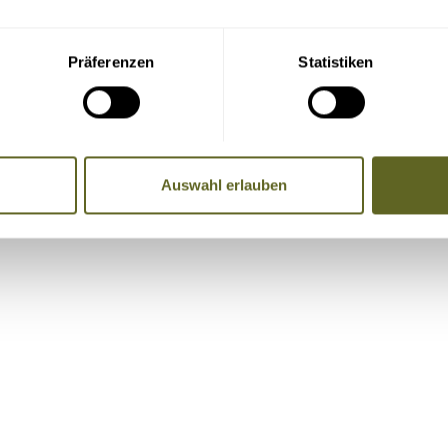
Präferenzen
Statistiken
re Adresse, Telefondaten und E-Mail-Adresse an die Mitreise
Auswahl erlauben
Name, Telefonnummer, E-Mail-Adresse)
, Badeaufenthalte etc. vor und nach der Reise.