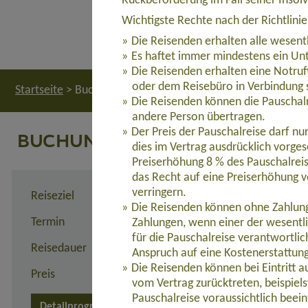
Rückbeförderung im Fall seiner Insol
Wichtigste Rechte nach der Richtlini
Die Reisenden erhalten alle wesent
Es haftet immer mindestens ein Unt
Die Reisenden erhalten eine Notruf
oder dem Reisebüro in Verbindung 
Startseite
>
Buchung
Die Reisenden können die Pauschalr
andere Person übertragen.
Der Preis der Pauschalreise darf n
BUCHUNG
dies im Vertrag ausdrücklich vorges
Preiserhöhung 8 % des Pauschalreis
das Recht auf eine Preiserhöhung v
verringern.
Reiseziel
Patagonien & Feuerland: 
Die Reisenden können ohne Zahlung 
Termin
28.02. - 14.03.2026
Zahlungen, wenn einer der wesentl
für die Pauschalreise verantwortli
Reisedauer
15 Tage
Anspruch auf eine Kostenerstattun
Die Reisenden können bei Eintritt 
Preis
ab 4.355,00 Euro zzgl. Flu
vom Vertrag zurücktreten, beispie
Pauschalreise voraussichtlich beein
Detailprogramm 2026/2027