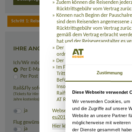
Zudem können die Reisenden jederz
Rücktrittsgebühr vom Vertrag zurüc
Können nach Beginn der Pauschalre
sind dem Reisenden angemessene a
Rücktrittsgebühr vom Vertrag zurüc
gemäß dem Vertrag erbracht werden
hat und der Reiseveranstalter es ve
IHRE ANGABEN
Der Reisende hat Anspruch auf eine
ordnungsgemäß erbracht werden.
Der Reiseveranstalter leistet dem R
Ich/Wir möchte(n) die Rechnung und alle Unterlagen er
Im Fall der Insolvenz des Reisevera
Per E-Mail
Zustimmung
Tritt die Insolvenz des Reiseveranst
Per Post
Beförderung Bestandteil der Pausc
Insolvenzabsicherung mit R+V Allg
Rail&Fly sofern möglich (nur innerhalb Deutschlands):
Diese Webseite verwendet 
Raiffeisenplatz 1, 65189 Wiesbaden
(Tickets für Hin- und Rückfahrt erhältlich. Pro Person: 99,- Euro bei 
Jahre kostenlos)
AT REISEN GmbH verweigert werde
Wir verwenden Cookies, um I
und die Zugriffe auf unsere 
ja
Webseite, auf der die Richtlinie (EU)
Website an unsere Partner fü
eu2015-2302.de
.
Flug gewünscht:
möglicherweise mit weiteren
Hier können Sie das Formblatt
als PD
ja
der Dienste gesammelt habe