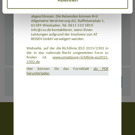
Rückbeförderung der Reisenden gewährleistet.
AT REISEN GmbH hat eine Insolvenzabsicherung
mit R+V Allgemeine Versicherung AG
abgeschlossen. Die Reisenden können R+V
Allgemeine Versicherung AG, Raiffeisenplatz 1,
BEMERKUNGEN
65189 Wiesbaden, Tel. 0611 533 5859,
info@ruv.de kontaktieren, wenn ihnen
Zusätzliche Angaben zur Buchung, z. B. zu Unterkünften
Leistungen aufgrund der Insolvenz von AT
REISEN GmbH verweigert werden.
Webseite, auf der die Richtlinie (EU) 2015/2302 in
der in das nationale Recht umgesetzten Form zu
finden ist:
www.umsetzung-richtlinie-eu2015-
2302.de
.
Hier können Sie das Formblatt
als PDF
herunterladen
.