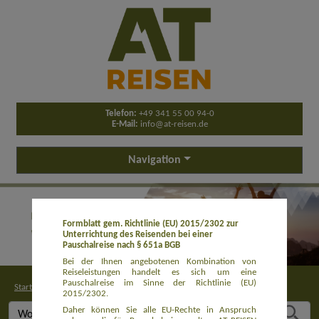
Telefon:
+49 341 55 00 94-0
E-Mail:
info@at-reisen.de
Navigation
Formblatt gem. Richtlinie (EU) 2015/2302 zur
Unterrichtung des Reisenden bei einer
Pauschalreise nach § 651a BGB
Bei der Ihnen angebotenen Kombination von
Reiseleistungen handelt es sich um eine
Pauschalreise im Sinne der Richtlinie (EU)
Startseite
>
Buchung
2015/2302.
Daher können Sie alle EU-Rechte in Anspruch