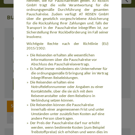
nehmen, die für Pauschalreisen gelten. AT REISEN
GmbH trägt die volle Verantwortung für die
ordnungsgemäße Durchführung der gesamten
Pauschalreise. Zudem verfügt AT REISEN GmbH
BUCHUNG
über die gesetzlich vorgeschriebene Absicherung
für die Rückzahlung Ihrer Zahlungen und, falls der
Transport in der Pauschalreise inbegriffen ist, zur
Sicherstellung Ihrer Rückbeförderung im Fall seiner
Insolvenz.
Reiseziel
Patagonien & Feuerland: Trekking am Ende
der Welt (AMAR001)
Wichtigste Rechte nach der Richtlinie (EU)
2015/2302:
Termin
27.02. - 13.03.2027
Die Reisenden erhalten alle wesentlichen
Informationen über die Pauschalreise vor
Reisedauer
15 Tage
Abschluss des Pauschalreisevertrags.
Es haftet immer mindestens ein Unternehmer für
Preis
ab 4.455,00 Euro zzgl. Flug
die ordnungsgemäße Erbringung aller im Vertrag
inbegriffenen Reiseleistungen.
Die Reisenden erhalten eine
Detailprogramm 2026/2027
Notruftelefonnummer oder Angaben zu einer
Kontaktstelle, über die sie sich mit dem
Reiseveranstalter oder dem Reisebüro in
Verbindung setzen können.
Die Reisenden können die Pauschalreise
innerhalb einer angemessenen Frist und unter
Umständen unter zusätzlichen Kosten auf eine
andere Person übertragen.
Der Preis der Pauschalreise darf nur erhöht
werden, wenn bestimmte Kosten (zum Beispiel
Treibstoffpreise) sich erhöhen und wenn dies im