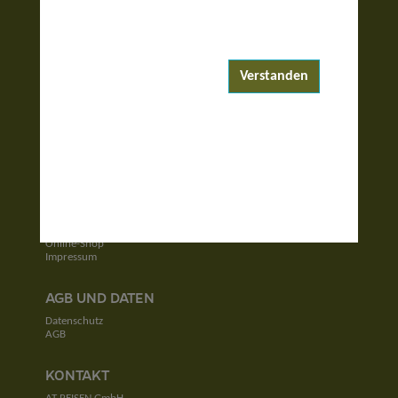
ENTDECKEN
Reiseziele
Reisewelten
Verstanden
Garantierte Reisen
UNTERNEHMEN
Unser Team
Jobs
Kontakt
SERVICE
Newsletter
Online-Shop
Impressum
AGB UND DATEN
Datenschutz
AGB
KONTAKT