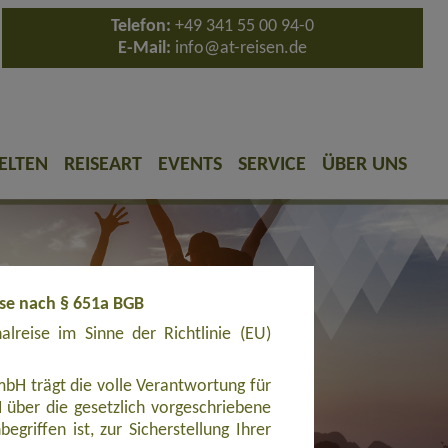
Telefon:
+49 341 55 00 94-0
E-Mail:
info@at-reisen.de
ELTEN
REISEART
EVENTS
SERVICE
ÜBER UNS
ise nach § 651a BGB
reise im Sinne der Richtlinie (EU)
bH trägt die volle Verantwortung für
ber die gesetzlich vorgeschriebene
griffen ist, zur Sicherstellung Ihrer