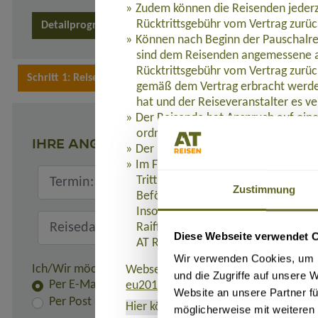
Zudem können die Reisenden jederz
Rücktrittsgebühr vom Vertrag zurüc
Detailprogramm 2025
Können nach Beginn der Pauschalre
sind dem Reisenden angemessene a
Rücktrittsgebühr vom Vertrag zurüc
gemäß dem Vertrag erbracht werden
hat und der Reiseveranstalter es ve
Der Reisende hat Anspruch auf eine
ordnungsgemäß erbracht werden.
IHRE ANGABEN
Der Reiseveranstalter leistet dem R
Im Fall der Insolvenz des Reisevera
Tritt die Insolvenz des Reiseveranst
Zustimmung
Beförderung Bestandteil der Pausc
Insolvenzabsicherung mit R+V Allg
Raiffeisenplatz 1, 65189 Wiesbaden
Diese Webseite verwendet 
AT REISEN GmbH verweigert werde
Wir verwenden Cookies, um I
Ich/Wir möchte(n) die Rechnung und alle Unterlagen er
Webseite, auf der die Richtlinie (EU)
und die Zugriffe auf unsere 
Per E-Mail
eu2015-2302.de
.
Website an unsere Partner fü
Per Post
Hier können Sie das Formblatt
als PD
möglicherweise mit weiteren