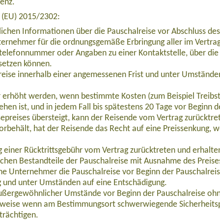
venz.
e (EU) 2015/2302:
lichen Informationen über die Pauschalreise vor Abschluss des
ernehmer für die ordnungsgemäße Erbringung aller im Vertrag 
telefonnummer oder Angaben zu einer Kontaktstelle, über die 
setzen können.
eise innerhalb einer angemessenen Frist und unter Umständen
ur erhöht werden, wenn bestimmte Kosten (zum Beispiel Treibs
ehen ist, und in jedem Fall bis spätestens 20 Tage vor Beginn 
epreises übersteigt, kann der Reisende vom Vertrag zurücktre
orbehält, hat der Reisende das Recht auf eine Preissenkung, 
A003)
einer Rücktrittsgebühr vom Vertrag zurücktreten und erhalten 
ichen Bestandteile der Pauschalreise mit Ausnahme des Preise
che Unternehmer die Pauschalreise vor Beginn der Pauschalrei
g und unter Umständen auf eine Entschädigung.
außergewöhnlicher Umstände vor Beginn der Pauschalreise ohn
b 990,00 Euro
lsweise wenn am Bestimmungsort schwerwiegende Sicherheits
trächtigen.