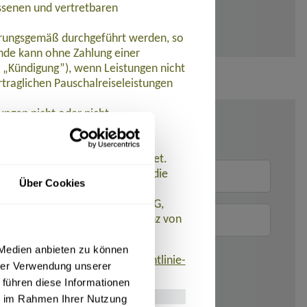
ssenen und vertretbaren
barungsgemäß durchgeführt werden, so
de kann ohne Zahlung einer
t „Kündigung”), wenn Leistungen nicht
traglichen Pauschalreiseleistungen
ungen nicht oder nicht
et.
 werden Zahlungen zurückerstattet.
n der Pauschalreise ein und ist die
Über Cookies
istet. AT REISEN GmbH hat eine
 R+V Allgemeine Versicherung AG,
eistungen aufgrund der Insolvenz von
 Medien anbieten zu können
finden ist:
www.umsetzung-richtlinie-
hrer Verwendung unserer
 führen diese Informationen
ie im Rahmen Ihrer Nutzung