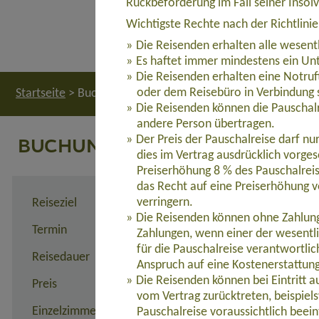
Rückbeförderung im Fall seiner Insol
Wichtigste Rechte nach der Richtlini
Die Reisenden erhalten alle wesent
Es haftet immer mindestens ein Unt
Die Reisenden erhalten eine Notruf
oder dem Reisebüro in Verbindung 
Startseite
>
Buchung
Die Reisenden können die Pauschalr
andere Person übertragen.
BUCHUNG
Der Preis der Pauschalreise darf n
dies im Vertrag ausdrücklich vorges
Preiserhöhung 8 % des Pauschalreis
das Recht auf eine Preiserhöhung v
verringern.
Reiseziel
Vom Bush zum Beach (AFZ
Die Reisenden können ohne Zahlung 
Termin
individuell
Zahlungen, wenn einer der wesentl
für die Pauschalreise verantwortli
Reisedauer
individuell
Anspruch auf eine Kostenerstattun
Die Reisenden können bei Eintritt 
Preis
5.760,00 Euro zzgl. Flug a
vom Vertrag zurücktreten, beispie
Einzelzimmerzuschlag
1.795,00 Euro
Pauschalreise voraussichtlich beein