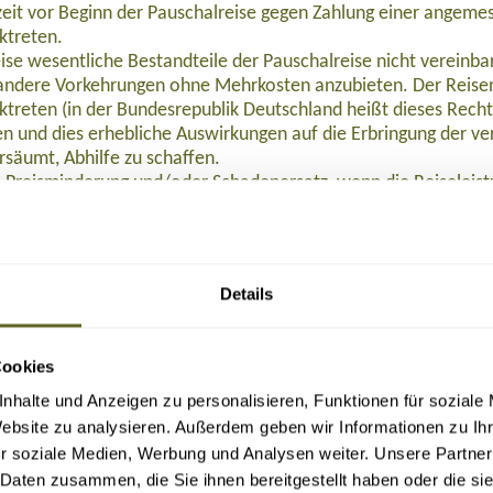
eit vor Beginn der Pauschalreise gegen Zahlung einer angeme
ktreten.
ise wesentliche Bestandteile der Pauschalreise nicht verein
ndere Vorkehrungen ohne Mehrkosten anzubieten. Der Reisen
ktreten (in der Bundesrepublik Deutschland heißt dieses Rech
 und dies erhebliche Auswirkungen auf die Erbringung der ver
rsäumt, Abhilfe zu schaffen.
 Preisminderung und/oder Schadenersatz, wenn die Reiseleist
eisenden Beistand, wenn dieser sich in Schwierigkeiten befind
nstalters oder in einigen Mitgliedstaaten des Reisevermittlers
alters oder, sofern einschlägig, des Reisevermittlers nach Begin
Details
halreise, so wird die Rückbeförderung der Reisenden gewährle
emeine Versicherung AG abgeschlossen. Die Reisenden können
, Tel. 0611 533 5859, info@ruv.de kontaktieren, wenn ihnen L
Cookies
n.
nhalte und Anzeigen zu personalisieren, Funktionen für soziale
halten:
 2015/2302 in der in das nationale Recht umgesetzten Form zu 
Website zu analysieren. Außerdem geben wir Informationen zu I
r soziale Medien, Werbung und Analysen weiter. Unsere Partner
F herunterladen
.
 Daten zusammen, die Sie ihnen bereitgestellt haben oder die s