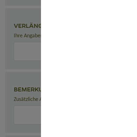
VERLÄNGERUNGEN
Ihre Angaben zu gewünschten Verlängerungsprogrammen
BEMERKUNGEN
Zusätzliche Angaben zur Buchung, z. B. zu Unterkünften