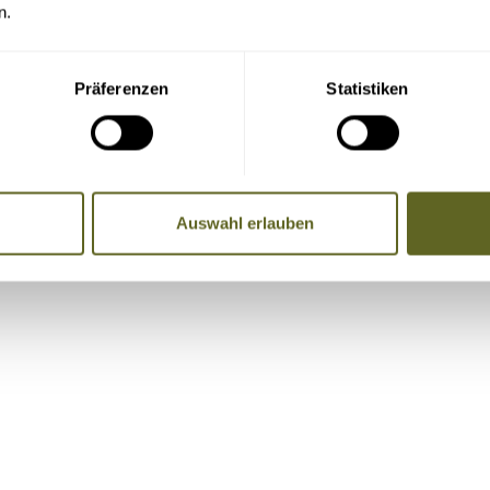
n.
Präferenzen
Statistiken
re Adresse, Telefondaten und E-Mail-Adresse an die Mitreise
Auswahl erlauben
Name, Telefonnummer, E-Mail-Adresse)
, Badeaufenthalte etc. vor und nach der Reise.