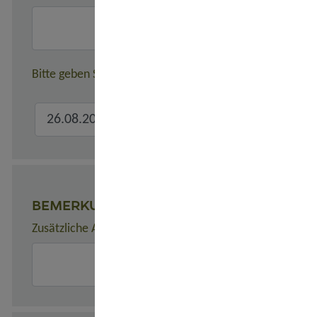
Bitte geben Sie hier den verbindlichen Gesamtreisezeitr
BEMERKUNGEN
Zusätzliche Angaben zur Buchung, z. B. zu Unterkünften