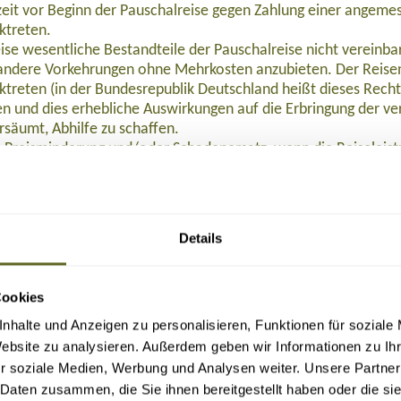
eit vor Beginn der Pauschalreise gegen Zahlung einer angeme
ktreten.
ise wesentliche Bestandteile der Pauschalreise nicht verein
ndere Vorkehrungen ohne Mehrkosten anzubieten. Der Reisen
ktreten (in der Bundesrepublik Deutschland heißt dieses Rech
 und dies erhebliche Auswirkungen auf die Erbringung der ver
rsäumt, Abhilfe zu schaffen.
 Preisminderung und/oder Schadenersatz, wenn die Reiseleist
eisenden Beistand, wenn dieser sich in Schwierigkeiten befind
nstalters oder in einigen Mitgliedstaaten des Reisevermittlers
halten:
alters oder, sofern einschlägig, des Reisevermittlers nach Begin
Details
halreise, so wird die Rückbeförderung der Reisenden gewährle
emeine Versicherung AG abgeschlossen. Die Reisenden können
, Tel. 0611 533 5859, info@ruv.de kontaktieren, wenn ihnen L
Cookies
n.
Buchung (bei Reisedatum ab November 2026: 109,- Euro), 129,- Euro nach Ticketau
nhalte und Anzeigen zu personalisieren, Funktionen für soziale
 2015/2302 in der in das nationale Recht umgesetzten Form zu 
Website zu analysieren. Außerdem geben wir Informationen zu I
r soziale Medien, Werbung und Analysen weiter. Unsere Partner
F herunterladen
.
 Daten zusammen, die Sie ihnen bereitgestellt haben oder die s