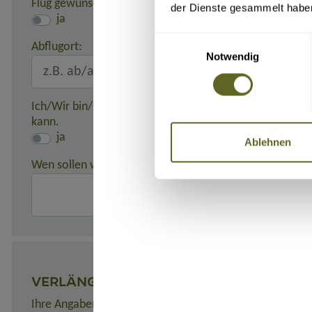
Flug gewünscht:
der Dienste gesammelt habe
ja
Einwilligungsauswahl
Abflugort:
Notwendig
Ich/Wir bin/sind damit einverstanden, dass meine/unse
kann.
ja
Ablehnen
Wen sollen wir in einem Notfall benachrichtigen?
(z. B. 
VERLÄNGERUNGEN
Ihre Angaben zu gewünschten Verlängerungsprogrammen