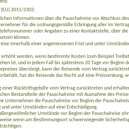
venz.
e (EU) 2015/2302:
lichen Informationen über die Pauschalreise vor Abschluss des
ernehmer für die ordnungsgemäße Erbringung aller im Vertrag 
telefonnummer oder Angaben zu einer Kontaktstelle, über die 
setzen können.
eise innerhalb einer angemessenen Frist und unter Umständen
ur erhöht werden, wenn bestimmte Kosten (zum Beispiel Treibs
ehen ist, und in jedem Fall bis spätestens 20 Tage vor Beginn 
epreises übersteigt, kann der Reisende vom Vertrag zurücktre
orbehält, hat der Reisende das Recht auf eine Preissenkung, 
 Kultur in Persien (ASIR009)
einer Rücktrittsgebühr vom Vertrag zurücktreten und erhalten 
ichen Bestandteile der Pauschalreise mit Ausnahme des Preise
che Unternehmer die Pauschalreise vor Beginn der Pauschalrei
g und unter Umständen auf eine Entschädigung.
außergewöhnlicher Umstände vor Beginn der Pauschalreise ohn
b 550,00 Euro
lsweise wenn am Bestimmungsort schwerwiegende Sicherheits
trächtigen.