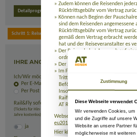
Zudem können die Reisenden jederz
Rücktrittsgebühr vom Vertrag zurüc
Detailprogramm
Können nach Beginn der Pauschalre
sind dem Reisenden angemessene a
Rücktrittsgebühr vom Vertrag zurüc
gemäß dem Vertrag erbracht werden
hat und der Reiseveranstalter es ve
Der Reisende hat Anspruch auf eine
ordnungsgemäß erbracht werden.
IHRE ANGABEN
Der Reiseveranstalter leistet dem R
Im Fall der Insolvenz des Reisevera
Ich/Wir möchte(n) die Rechnung und alle Unterlagen er
Tritt die Insolvenz des Reiseveranst
Zustimmung
Per E-Mail
Beförderung Bestandteil der Pausc
Per Post
Insolvenzabsicherung mit R+V Allg
Raiffeisenplatz 1, 65189 Wiesbaden
Diese Webseite verwendet 
Rail&Fly sofern möglich (nur innerhalb Deutschlands):
AT REISEN GmbH verweigert werde
(Tickets für Hin- und Rückfahrt erhältlich. Pro Person: 99,- Euro bei 
Wir verwenden Cookies, um I
Jahre kostenlos)
Webseite, auf der die Richtlinie (EU)
und die Zugriffe auf unsere 
eu2015-2302.de
.
Website an unsere Partner fü
ja
Hier können Sie das Formblatt
als PD
möglicherweise mit weiteren