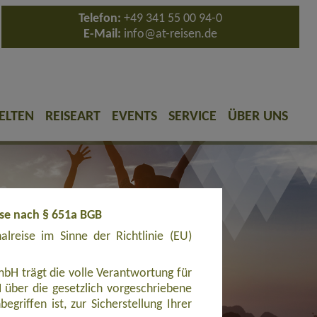
Telefon:
+49 341 55 00 94-0
E-Mail:
info@at-reisen.de
ELTEN
REISEART
EVENTS
SERVICE
ÜBER UNS
ise nach § 651a BGB
reise im Sinne der Richtlinie (EU)
bH trägt die volle Verantwortung für
ber die gesetzlich vorgeschriebene
griffen ist, zur Sicherstellung Ihrer