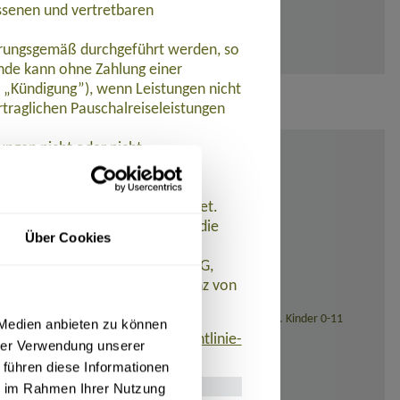
ssenen und vertretbaren
barungsgemäß durchgeführt werden, so
de kann ohne Zahlung einer
t „Kündigung”), wenn Leistungen nicht
traglichen Pauschalreiseleistungen
ungen nicht oder nicht
et.
 werden Zahlungen zurückerstattet.
n der Pauschalreise ein und ist die
Über Cookies
istet. AT REISEN GmbH hat eine
 R+V Allgemeine Versicherung AG,
eistungen aufgrund der Insolvenz von
sstellung (bei Reisedatum ab November 2026: 139,- Euro). Kinder 0-11
 Medien anbieten zu können
finden ist:
www.umsetzung-richtlinie-
hrer Verwendung unserer
 führen diese Informationen
ie im Rahmen Ihrer Nutzung