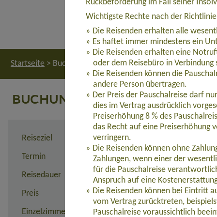
Rückbeförderung im Fall seiner Insol
Wichtigste Rechte nach der Richtlini
Die Reisenden erhalten alle wesent
Es haftet immer mindestens ein Unt
Die Reisenden erhalten eine Notruf
oder dem Reisebüro in Verbindung 
Startseite
>
Buchung
Die Reisenden können die Pauschalr
andere Person übertragen.
BUCHUNG
Der Preis der Pauschalreise darf n
dies im Vertrag ausdrücklich vorges
Preiserhöhung 8 % des Pauschalreis
das Recht auf eine Preiserhöhung v
verringern.
Reiseziel
Besteigung des Damavand &
Die Reisenden können ohne Zahlung 
Termin
26.08. - 12.09.2026
Zahlungen, wenn einer der wesentl
für die Pauschalreise verantwortli
Reisedauer
18 Tage
Anspruch auf eine Kostenerstattun
Die Reisenden können bei Eintritt 
Preis
2.520,00 Euro zzgl. Flug a
vom Vertrag zurücktreten, beispie
Einzelzimmerzuschlag
165,00 Euro
Pauschalreise voraussichtlich beein