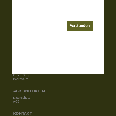
ENTDECKEN
Reiseziele
Reisewelten
Verstanden
Garantierte Reisen
UNTERNEHMEN
Unser Team
Jobs
Kontakt
SERVICE
Newsletter
Online-Shop
Impressum
AGB UND DATEN
Datenschutz
AGB
KONTAKT