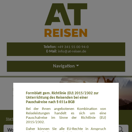
Telefon:
+49 341 55 00 94-0
E-Mail:
info@at-reisen.de
Navigation
Formblatt gem. Richtlinie (EU) 2015/2302 zur
Unterrichtung des Reisenden bei einer
Pauschalreise nach § 651a BGB
Bei der Ihnen angebotenen Kombination von
Reiseleistungen handelt es sich um eine
Pauschalreise im Sinne der Richtlinie (EU)
Startseite
>
Buchung
2015/2302.
Daher können Sie alle EU-Rechte in Anspruch