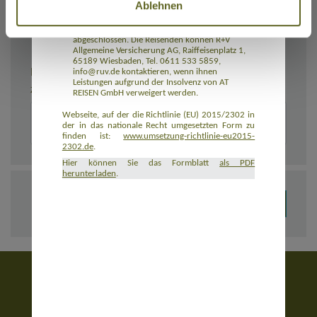
Ablehnen
Rückbeförderung der Reisenden gewährleistet.
AT REISEN GmbH hat eine Insolvenzabsicherung
mit R+V Allgemeine Versicherung AG
abgeschlossen. Die Reisenden können R+V
Allgemeine Versicherung AG, Raiffeisenplatz 1,
65189 Wiesbaden, Tel. 0611 533 5859,
BEMERKUNGEN
info@ruv.de kontaktieren, wenn ihnen
Leistungen aufgrund der Insolvenz von AT
Zusätzliche Angaben zur Buchung, z. B. zu Unterkünften
REISEN GmbH verweigert werden.
Webseite, auf der die Richtlinie (EU) 2015/2302 in
der in das nationale Recht umgesetzten Form zu
finden ist:
www.umsetzung-richtlinie-eu2015-
2302.de
.
Hier können Sie das Formblatt
als PDF
herunterladen
.