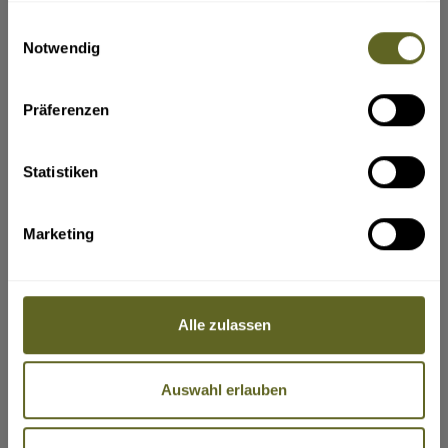
ja
angemessenen und vertretbaren
gesammelt haben.
Rücktrittsgebühr vom Vertrag zurücktreten.
Einwilligungsauswahl
Können nach Beginn der Pauschalreise
Wen sollen wir in einem Notfall benachrichtigen?
(z. B. Name,
Notwendig
wesentliche Bestandteile der Pauschalreise nicht
Telefonnummer, E-Mail-Adresse)
vereinbarungsgemäß durchgeführt werden, so
sind dem Reisenden angemessene andere
Vorkehrungen ohne Mehrkosten anzubieten.
Präferenzen
Der Reisende kann ohne Zahlung einer
Rücktrittsgebühr vom Vertrag zurücktreten (in
der Bundesrepublik Deutschland heißt dieses
Recht „Kündigung”), wenn Leistungen nicht
Statistiken
gemäß dem Vertrag erbracht werden und dies
erhebliche Auswirkungen auf die Erbringung der
vertraglichen Pauschalreiseleistungen hat und
VERLÄNGERUNGEN
der Reiseveranstalter es versäumt, Abhilfe zu
Marketing
schaffen.
Ihre Angaben zu gewünschten Verlängerungsprogrammen,
Der Reisende hat Anspruch auf eine
Badeaufenthalte etc. vor und nach der Reise.
Preisminderung und/oder Schadenersatz, wenn
die Reiseleistungen nicht oder nicht
ordnungsgemäß erbracht werden.
Der Reiseveranstalter leistet dem Reisenden
Alle zulassen
Beistand, wenn dieser sich in Schwierigkeiten
befindet.
Im Fall der Insolvenz des Reiseveranstalters oder
Bitte geben Sie hier den verbindlichen Gesamtreisezeitraum ein,
in einigen Mitgliedstaaten des Reisevermittlers
inklusive Verlängerung(en).
werden Zahlungen zurückerstattet. Tritt die
Auswahl erlauben
Insolvenz des Reiseveranstalters oder, sofern
einschlägig, des Reisevermittlers nach Beginn
der Pauschalreise ein und ist die Beförderung
Bestandteil der Pauschalreise, so wird die