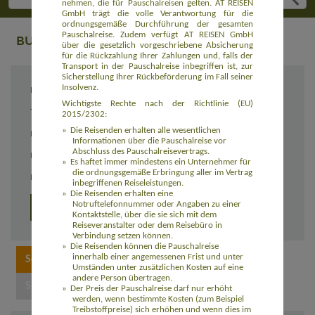
nehmen, die für Pauschalreisen gelten. AT REISEN
GmbH trägt die volle Verantwortung für die
ordnungsgemäße Durchführung der gesamten
Pauschalreise. Zudem verfügt AT REISEN GmbH
BUCHUNG
über die gesetzlich vorgeschriebene Absicherung
für die Rückzahlung Ihrer Zahlungen und, falls der
Transport in der Pauschalreise inbegriffen ist, zur
Sicherstellung Ihrer Rückbeförderung im Fall seiner
Insolvenz.
Reiseziel
Sri Lanka hautnah und aktiv (ASLK001)
Wichtigste Rechte nach der Richtlinie (EU)
Termin
04.07. - 18.07.2026
2015/2302:
Die Reisenden erhalten alle wesentlichen
Reisedauer
15 Tage
Informationen über die Pauschalreise vor
Abschluss des Pauschalreisevertrags.
Preis
1.930,00 Euro zzgl. Flug ab 750,00 Euro
Es haftet immer mindestens ein Unternehmer für
die ordnungsgemäße Erbringung aller im Vertrag
Einzelzimmerzuschlag
590,00 Euro
inbegriffenen Reiseleistungen.
Die Reisenden erhalten eine
Notruftelefonnummer oder Angaben zu einer
Detailprogramm
Kontaktstelle, über die sie sich mit dem
Reiseveranstalter oder dem Reisebüro in
Verbindung setzen können.
Die Reisenden können die Pauschalreise
innerhalb einer angemessenen Frist und unter
Umständen unter zusätzlichen Kosten auf eine
andere Person übertragen.
Der Preis der Pauschalreise darf nur erhöht
werden, wenn bestimmte Kosten (zum Beispiel
Treibstoffpreise) sich erhöhen und wenn dies im