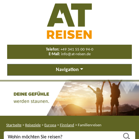
Telefon:
+49 341 55 00 94-0
E-Mail:
info@at-reisen.de
Navigation
Startseite
>
Reiseziele
>
Europa
>
Finnland
>
Familienreisen