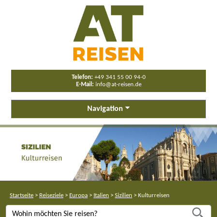
Telefon:
+49 341 55 00 94-0
E-Mail:
info@at-reisen.de
Navigation
Startseite
>
Reiseziele
>
Europa
>
Italien
>
Sizilien
>
Kulturreisen