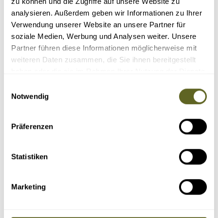
zu können und die Zugriffe auf unsere Website zu
analysieren. Außerdem geben wir Informationen zu Ihrer
Verwendung unserer Website an unsere Partner für
soziale Medien, Werbung und Analysen weiter. Unsere
Partner führen diese Informationen möglicherweise mit
Reisedauer Tage:
weiteren Daten zusammen, die Sie ihnen bereitgestellt
haben oder die sie im Rahmen Ihrer Nutzung der Dienste
Reisepreis:
gesammelt haben.
Einwilligungsauswahl
Notwendig
Schwierigkeitsgrad:
Präferenzen
Statistiken
Marketing
Nur Reisen mit garantierten Terminen