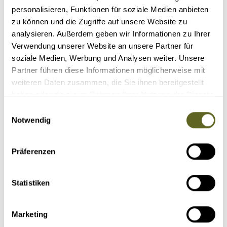
personalisieren, Funktionen für soziale Medien anbieten
zu können und die Zugriffe auf unsere Website zu
analysieren. Außerdem geben wir Informationen zu Ihrer
Verwendung unserer Website an unsere Partner für
soziale Medien, Werbung und Analysen weiter. Unsere
Partner führen diese Informationen möglicherweise mit
weiteren Daten zusammen, die Sie ihnen bereitgestellt
Reisedauer Tage:
haben oder die sie im Rahmen Ihrer Nutzung der Dienste
gesammelt haben.
Einwilligungsauswahl
Reisepreis:
Notwendig
Schwierigkeitsgrad:
Präferenzen
Statistiken
Marketing