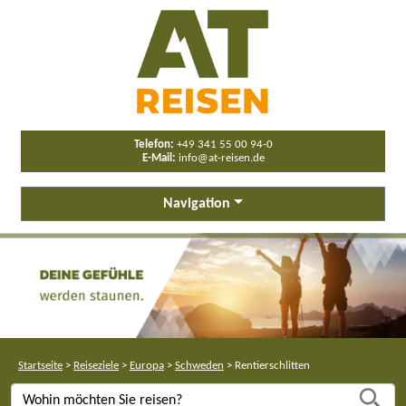
Telefon:
+49 341 55 00 94-0
E-Mail:
info@at-reisen.de
Navigation
Startseite
>
Reiseziele
>
Europa
>
Schweden
>
Rentierschlitten