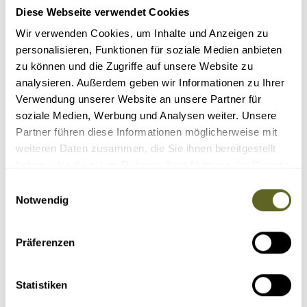
Diese Webseite verwendet Cookies
Wir verwenden Cookies, um Inhalte und Anzeigen zu
REISEN
personalisieren, Funktionen für soziale Medien anbieten
zu können und die Zugriffe auf unsere Website zu
Sortieren nach:
analysieren. Außerdem geben wir Informationen zu Ihrer
Verwendung unserer Website an unsere Partner für
soziale Medien, Werbung und Analysen weiter. Unsere
Partner führen diese Informationen möglicherweise mit
weiteren Daten zusammen, die Sie ihnen bereitgestellt
haben oder die sie im Rahmen Ihrer Nutzung der Dienste
gesammelt haben.
Einwilligungsauswahl
Notwendig
Ozeanien
Präferenzen
Gruppenreise /
ASNZ004
ABENTEUER RAD – NEUSEELAND HAUTNAH
Statistiken
02.11.26 - 20.11.26
08.03.27 - 26.03.27