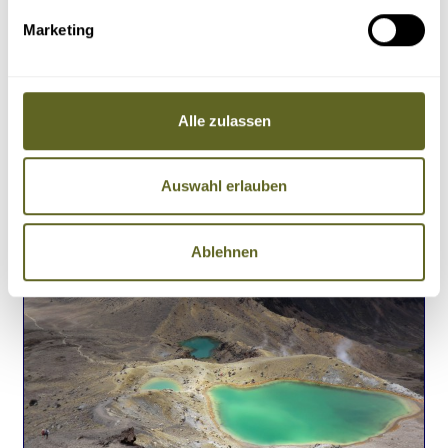
01.11.27 - 19.11.27
Marketing
alle Termine
Rotorua – Geysire, Schlammlöcher und heiße Quellen
Auckland, Christchurch und Wellington
12 Radetappen – Hauraki-Rail-Trail, Lake Taupo, Otago-Rail-Trail uvm.
Abel Tasman Nationalpark
Alle zulassen
19 Tage
ab 4.760 Euro zzgl. Flug
4 - 12 Personen
2 garantierte Termine
Auswahl erlauben
Details
Anfragen
Ablehnen