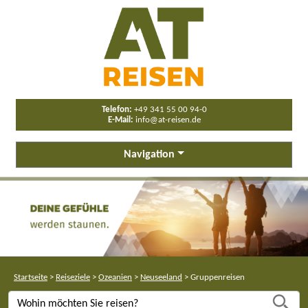
Telefon:
+49 341 55 00 94-0
E-Mail:
info@at-reisen.de
Navigation
Startseite
>
Reiseziele
>
Ozeanien
>
Neuseeland
>
Gruppenreisen