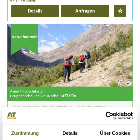
4 - 14 Personen
Details
Anfragen
Natur hautnah
Asien > Tadschikistan
Gruppenreise, Individualreise /
ASTJ006
„GOLDENER-RING-TREK“ - ACHT-SEEN-
ZELTTREKKING
13.08.26 - 29.08.26
alle Termine
Zustimmung
Details
Über Cookies
Trekkingreise in das einzigartige Fan-Gebirge