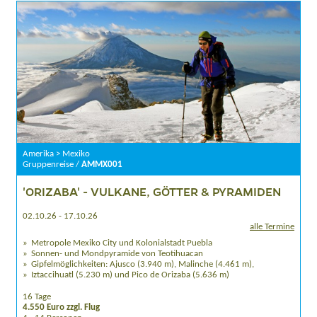
Amerika > Mexiko
Gruppenreise /
AMMX001
'ORIZABA' - VULKANE, GÖTTER & PYRAMIDEN
02.10.26 - 17.10.26
alle Termine
Metropole Mexiko City und Kolonialstadt Puebla
Sonnen- und Mondpyramide von Teotihuacan
Gipfelmöglichkeiten: Ajusco (3.940 m), Malinche (4.461 m),
Iztaccihuatl (5.230 m) und Pico de Orizaba (5.636 m)
16 Tage
4.550 Euro zzgl. Flug