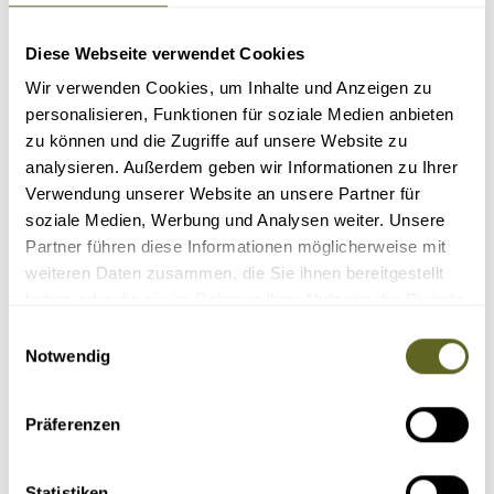
Überquerung des Chimtarga-Passes (4.750m)
Übernachtung an 8 verschiedenen malerischen Bergseen
Blick auf Pik Energia (5.113 m)
Diese Webseite verwendet Cookies
17 Tage
Wir verwenden Cookies, um Inhalte und Anzeigen zu
ab 2.450 Euro zzgl. Flug
4 - 14 Personen
personalisieren, Funktionen für soziale Medien anbieten
zu können und die Zugriffe auf unsere Website zu
Details
Anfragen
analysieren. Außerdem geben wir Informationen zu Ihrer
Verwendung unserer Website an unsere Partner für
soziale Medien, Werbung und Analysen weiter. Unsere
AT Tipp
Partner führen diese Informationen möglicherweise mit
weiteren Daten zusammen, die Sie ihnen bereitgestellt
haben oder die sie im Rahmen Ihrer Nutzung der Dienste
gesammelt haben.
Einwilligungsauswahl
Notwendig
Präferenzen
Asien > Russland
Individualreise /
ASRU007
11 TAGE AUF DER ROUTE DER ERSTBESTEIGER
Statistiken