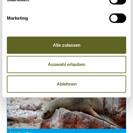
auf Anfrage individuell buchbar
zum Wunschtermin
Besteigung des Elbrus über die Nordroute
Marketing
Aufstieg zu Fuß, ohne Pistenraupe und Seilbahn
Optimale Höhenanpassung und Vorbereitung
2 Reservetage für den Gipfelerfolg
11 Tage
2.390 Euro zzgl. Flug
Alle zulassen
6 - 14 Personen
Details
Anfragen
Auswahl erlauben
Ablehnen