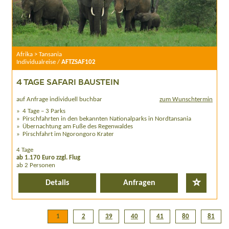
Afrika > Tansania
Individualreise /
AFTZSAF102
4 TAGE SAFARI BAUSTEIN
auf Anfrage individuell buchbar
zum Wunschtermin
4 Tage – 3 Parks
Pirschfahrten in den bekannten Nationalparks in Nordtansania
Übernachtung am Fuße des Regenwaldes
Pirschfahrt im Ngorongoro Krater
4 Tage
ab 1.170 Euro zzgl. Flug
ab 2 Personen
Details
Anfragen
1
2
39
40
41
80
81