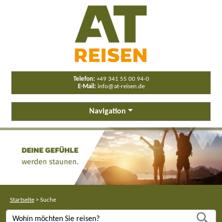
Telefon:
+49 341 55 00 94-0
E-Mail:
info@at-reisen.de
Navigation
Startseite
>
Suche