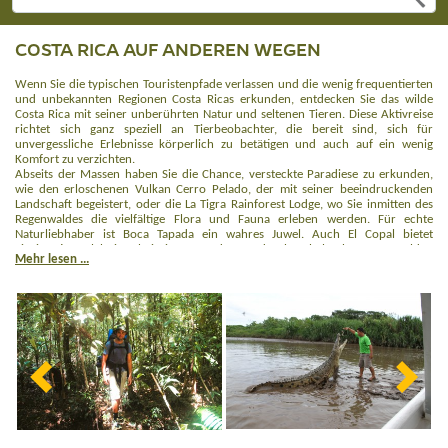
COSTA RICA AUF ANDEREN WEGEN
Wenn Sie die typischen Touristenpfade verlassen und die wenig frequentierten
und unbekannten Regionen Costa Ricas erkunden, entdecken Sie das wilde
Costa Rica mit seiner unberührten Natur und seltenen Tieren. Diese Aktivreise
richtet sich ganz speziell an Tierbeobachter, die bereit sind, sich für
unvergessliche Erlebnisse körperlich zu betätigen und auch auf ein wenig
Komfort zu verzichten.
Abseits der Massen haben Sie die Chance, versteckte Paradiese zu erkunden,
wie den erloschenen Vulkan Cerro Pelado, der mit seiner beeindruckenden
Landschaft begeistert, oder die La Tigra Rainforest Lodge, wo Sie inmitten des
Regenwaldes die vielfältige Flora und Fauna erleben werden. Für echte
Naturliebhaber ist Boca Tapada ein wahres Juwel. Auch El Copal bietet
einzigartige Erlebnisse bei einer Wanderung durch nebelverhangene Wälder.
Mehr lesen ...
Für Abenteuersuchende ist der Cerro de la Muerte ein Ort mit
atemberaubenden Ausblicken. Natürlich darf ein Besuch im Corcovado
Nationalpark nicht fehlen – eines der biologisch vielfältigsten Gebiete der Welt.
Freuen Sie sich auf Kapuzineraffen, Faultiere, gelbe Greifschwanzlanzenotter,
seltene Soldaten-Aras, Tapire, Spitzkrokodile und viele weitere beeindruckende
Tierarten.