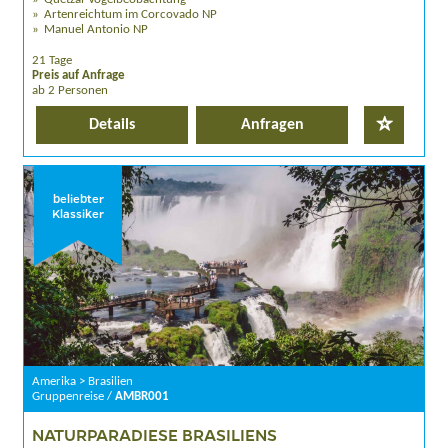
Artenreichtum im Corcovado NP
Manuel Antonio NP
21 Tage
Preis auf Anfrage
ab 2 Personen
Details
Anfragen
beliebter
Klassiker
Amerika > Brasilien
Gruppenreise /
AMBR001
NATURPARADIESE BRASILIENS