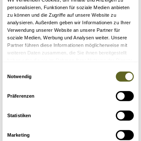
E-Mail:
maike.robinski@at-reisen.de
personalisieren, Funktionen für soziale Medien anbieten
zu können und die Zugriffe auf unsere Website zu
Reisecode: AMCR016
analysieren. Außerdem geben wir Informationen zu Ihrer
19 Tage
Verwendung unserer Website an unsere Partner für
ab 5.850 Euro zzgl. Flug
soziale Medien, Werbung und Analysen weiter. Unsere
4 - 8 Personen
4 garantierte Termine
Partner führen diese Informationen möglicherweise mit
weiteren Daten zusammen, die Sie ihnen bereitgestellt
Detailprogramm 2026/2027
haben oder die sie im Rahmen Ihrer Nutzung der Dienste
gesammelt haben.
Anfragen
Einwilligungsauswahl
Notwendig
Buchen
Präferenzen
Statistiken
ÄHNLICHE REISEN, VERLÄNGERUNGEN &
ZUSATZPROGRAMME
Marketing