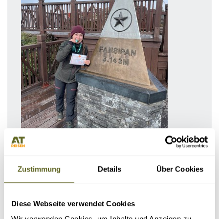
Maike Robinski
Sales Managerin Asia & America
Zustimmung
Details
Über Cookies
Ihr Ansprechpartner für Brasilien, Costa Rica, Georgien, Armenien,
Guatemala, Kanada, Kuba, Patagonien, Peru, Südostasien, Oman und
Mongolei
Diese Webseite verwendet Cookies
Tel:
0341/55 00 94-21
Wir verwenden Cookies, um Inhalte und Anzeigen zu