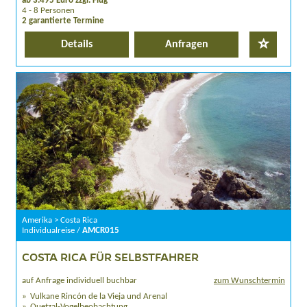
ab 3.495 Euro zzgl. Flug
4 - 8 Personen
2 garantierte Termine
Details
Anfragen
Amerika > Costa Rica
Individualreise /
AMCR015
COSTA RICA FÜR SELBSTFAHRER
auf Anfrage individuell buchbar
zum Wunschtermin
Vulkane Rincón de la Vieja und Arenal
Quetzal-Vogelbeobachtung