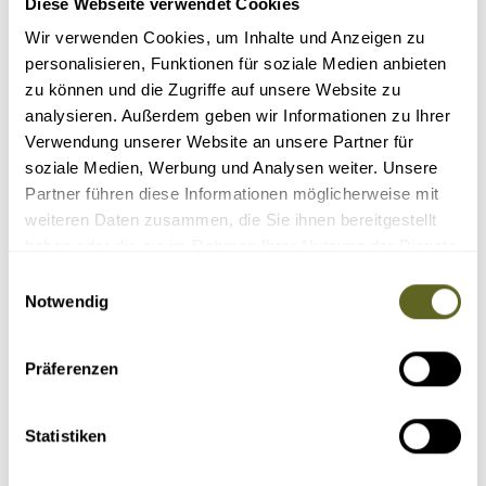
Diese Webseite verwendet Cookies
Wir verwenden Cookies, um Inhalte und Anzeigen zu
Reisecode: ASNP112
personalisieren, Funktionen für soziale Medien anbieten
21 Tage
ab 1.929 Euro zzgl. Flug
zu können und die Zugriffe auf unsere Website zu
2 - 14 Personen
analysieren. Außerdem geben wir Informationen zu Ihrer
Detailprogramm
Verwendung unserer Website an unsere Partner für
soziale Medien, Werbung und Analysen weiter. Unsere
Anfragen
Partner führen diese Informationen möglicherweise mit
weiteren Daten zusammen, die Sie ihnen bereitgestellt
Buchen
haben oder die sie im Rahmen Ihrer Nutzung der Dienste
gesammelt haben.
Einwilligungsauswahl
Notwendig
ÄHNLICHE REISEN, VERLÄNGERUNGEN &
Präferenzen
ZUSATZPROGRAMME
Statistiken