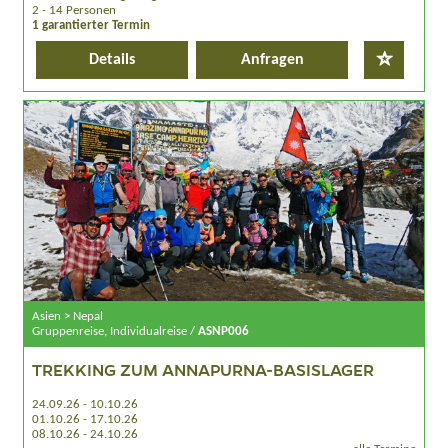
2 - 14 Personen
1 garantierter Termin
Details
Anfragen
Asien > Nepal
Gruppenreise, Individualreise /
ASNP006
TREKKING ZUM ANNAPURNA-BASISLAGER
24.09.26 - 10.10.26
01.10.26 - 17.10.26
08.10.26 - 24.10.26