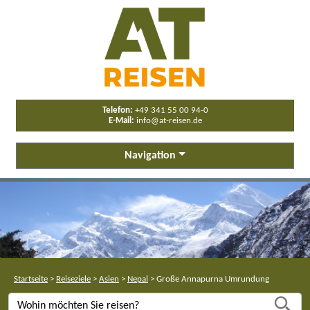
Telefon:
+49 341 55 00 94-0
E-Mail:
info@at-reisen.de
Navigation
Startseite
>
Reiseziele
>
Asien
>
Nepal
>
Große Annapurna Umrundung