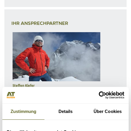
IHR ANSPRECHPARTNER
Steffen Kiefer
Geschäftsführer, Abteilungsleiter Asien und Amerika
Ihr Ansprechpartner für Nepal, Indien, Bhutan, Sri Lanka, Russland,
Elbrus, Ararat, Myanmar, Usbekistan, Expeditionen, China, Iran,
Kirgistan, Firmenreisen
Zustimmung
Details
Über Cookies
Tel:
0341 / 55 00 94 -40
E-Mail:
steffen.kiefer@at-reisen.de