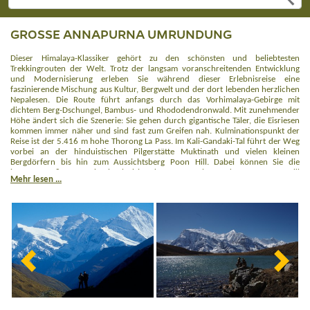
GROSSE ANNAPURNA UMRUNDUNG
Dieser Himalaya-Klassiker gehört zu den schönsten und beliebtesten
Trekkingrouten der Welt. Trotz der langsam voranschreitenden Entwicklung
und Modernisierung erleben Sie während dieser Erlebnisreise eine
faszinierende Mischung aus Kultur, Bergwelt und der dort lebenden herzlichen
Nepalesen. Die Route führt anfangs durch das Vorhimalaya-Gebirge mit
dichtem Berg-Dschungel, Bambus- und Rhododendronwald. Mit zunehmender
Höhe ändert sich die Szenerie: Sie gehen durch gigantische Täler, die Eisriesen
kommen immer näher und sind fast zum Greifen nah. Kulminationspunkt der
Reise ist der 5.416 m hohe Thorong La Pass. Im Kali-Gandaki-Tal führt der Weg
vorbei an der hinduistischen Pilgerstätte Muktinath und vielen kleinen
Bergdörfern bis hin zum Aussichtsberg Poon Hill. Dabei können Sie die
imposanten 8.000er, wie Dhaulagiri und Annapurna bewundern. Vom Poon Hill
Mehr lesen ...
erlebt man nochmals den tollen Ausblick auf die komplette Himalaya-Kette mit
ihren zahlreichen 6.000ern und 7.000ern. Als Anschlussprogramm empfehlen
wir Ihnen einen Abstecher in den Chitwan Nationalpark bzw. den Royal Bardia
Nationalpark.