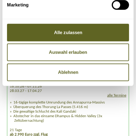
Marketing
Alle zulassen
Asien > Nepal
Auswahl erlauben
Gruppenreise, Individualreise /
ASNP005
GROSSE ANNAPURNA RUNDE & BESTEIGUNG D
ES DHAMPUS PEAK (6.012 M)
Ablehnen
04.10.26 - 24.10.26
18.10.26 - 07.11.26
28.03.27 - 17.04.27
alle Termine
16-tägige komplette Umrundung des Annapurna-Massivs
Überquerung des Thorung La Passes (5.416 m)
Die gewaltige Schlucht des Kali Gandaki
Abstecher in das einsame Dhampus & Hidden Valley (3x
Zeltübernachtung)
21 Tage
ab 2.990 Euro zzgl. Flug