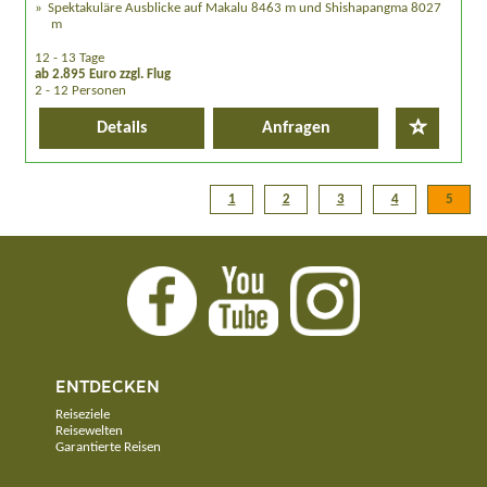
Spektakuläre Ausblicke auf Makalu 8463 m und Shishapangma 8027
m
12 - 13 Tage
ab 2.895 Euro zzgl. Flug
2 - 12 Personen
Details
Anfragen
1
2
3
4
5
ENTDECKEN
Reiseziele
Reisewelten
Garantierte Reisen