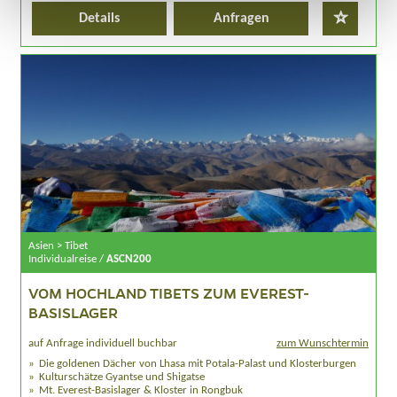
Details
Anfragen
Asien > Tibet
Individualreise /
ASCN200
VOM HOCHLAND TIBETS ZUM EVEREST-
BASISLAGER
auf Anfrage individuell buchbar
zum Wunschtermin
Die goldenen Dächer von Lhasa mit Potala-Palast und Klosterburgen
Kulturschätze Gyantse und Shigatse
Mt. Everest-Basislager & Kloster in Rongbuk