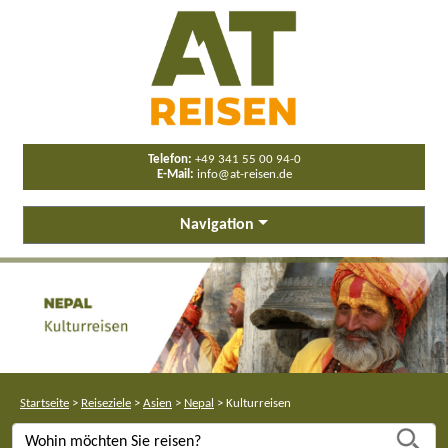
Telefon:
+49 341 55 00 94-0
E-Mail:
info@at-reisen.de
Navigation
Startseite
>
Reiseziele
>
Asien
>
Nepal
>
Kulturreisen