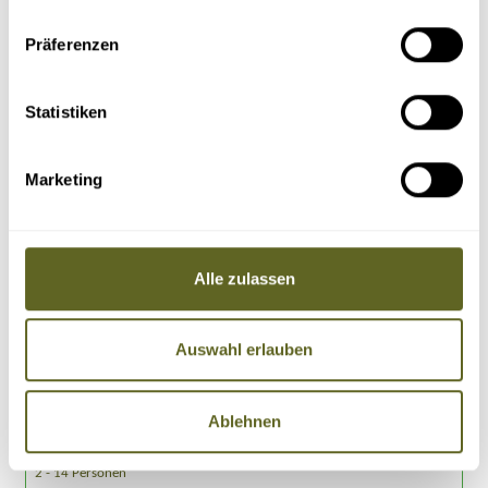
Präferenzen
Statistiken
Marketing
Asien > Indien
Individualreise /
ASIN112
Alle zulassen
KLASSISCHES INDIEN & NEPAL
auf Anfrage individuell buchbar
zum Wunschtermin
Auswahl erlauben
Kulturrundreise mit leichten Wanderungen
Stadtbesichtigung Delhi
„Palast der Winde“ in Jaipur
Besuch des weltberühmten Taj Mahal und Rotes Fort
Ablehnen
19 Tage
2.949 Euro inkl. Flug
2 - 14 Personen