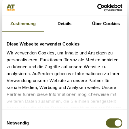
Schwierigkeitsgrad:
Zustimmung
Details
Über Cookies
Diese Webseite verwendet Cookies
Wir verwenden Cookies, um Inhalte und Anzeigen zu
personalisieren, Funktionen für soziale Medien anbieten
Nur Reisen mit garantierten Terminen
zu können und die Zugriffe auf unsere Website zu
analysieren. Außerdem geben wir Informationen zu Ihrer
Verwendung unserer Website an unsere Partner für
soziale Medien, Werbung und Analysen weiter. Unsere
Partner führen diese Informationen möglicherweise mit
weiteren Daten zusammen, die Sie ihnen bereitgestellt
KULTURREISEN NACH NEPAL
haben oder die sie im Rahmen Ihrer Nutzung der Dienste
gesammelt haben.
Einwilligungsauswahl
Sortieren nach:
Notwendig