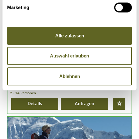
Asien > Nepal
Marketing
Gruppenreise, Individualreise /
ASNP003
DER DIREKTE WEG ZUM BASISLAGER DES MT.
EVEREST
Alle zulassen
23.09.26 - 11.10.26
30.09.26 - 18.10.26
07.10.26 - 25.10.26
alle Termine
Auswahl erlauben
Hüttentrekking zum Basislager des Mt. Everest
Abstecher zu den Klöstern in Thame und Tengpoche
Aussichtsberge Taboche-Vorgipfel und Kala Patar
Stadtbesichtigung im Kathmandutal
Ablehnen
19 Tage
ab 2.095 Euro zzgl. Flug
2 - 14 Personen
Details
Anfragen