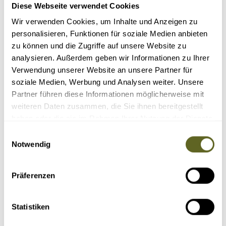
Diese Webseite verwendet Cookies
23.10.26 - 14.11.26
alle Termine
Wir verwenden Cookies, um Inhalte und Anzeigen zu
Hüttentrekking zum Basislager des Mt. Everest
personalisieren, Funktionen für soziale Medien anbieten
Abstecher zu den Klöstern in Thame und Tengpoche
Aussichtsberge Taboche-Vorgipfel (5.215 m), Kala Patar (5.540 m) und
zu können und die Zugriffe auf unsere Website zu
Chukhung Ri (5.550 m)
Himalaya-Panoramaflug nach Lukla und zurück
analysieren. Außerdem geben wir Informationen zu Ihrer
Verwendung unserer Website an unsere Partner für
23 Tage
ab 2.279 Euro zzgl. Flug
soziale Medien, Werbung und Analysen weiter. Unsere
2 - 14 Personen
Partner führen diese Informationen möglicherweise mit
Details
Anfragen
weiteren Daten zusammen, die Sie ihnen bereitgestellt
haben oder die sie im Rahmen Ihrer Nutzung der Dienste
gesammelt haben.
Einwilligungsauswahl
Notwendig
Präferenzen
Statistiken