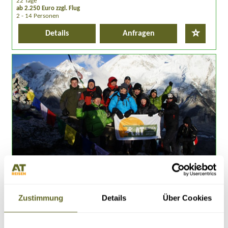
22 Tage
Pirschfahrten u.a. Königstiger, Panzernashörner oder Leoparden beobachten.
ab 2.250 Euro zzgl. Flug
2 - 14 Personen
Details
Anfragen
Asien > Nepal
Gruppenreise, Individualreise /
ASNP265
DER PANORAMAWEG ZUM MT. EVEREST &
Zustimmung
Details
Über Cookies
LHOTSE
02.10.26 - 24.10.26
09.10.26 - 31.10.26