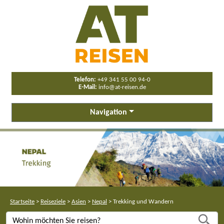
Telefon:
+49 341 55 00 94-0
E-Mail:
info@at-reisen.de
Navigation
Startseite
>
Reiseziele
>
Asien
>
Nepal
>
Trekking und Wandern