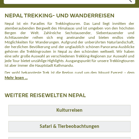
NEPAL TREKKING- UND WANDERREISEN
Nepal ist ein Paradies für Trekkingtouren. Das Land liegt inmitten der
atemberaubenden Bergwelt des Himalayas und ist umgeben von den höchsten
Bergen der Welt. Zahlreiche Sechstausender, Siebentausender und
Achttausender reihen sich eng aneinander und bieten endlos viele
Möglichkeiten für Wanderungen. Aufgrund der unberührten Naturlandschaft,
der herzlichen Bevölkerung und der unglaublich schönen Panorama-Ausblicke
gehören die Trekkingrouten in Nepal zu den schönsten weltweit. Wir haben
eine sehr große Auswahl an verschiedenen Trekking-Regionen zur Auswahl und
jede Tour bietet unzählige Highlights. Ausgangspunkt für unsere Trekkingtouren
ist aber immer die Hauptstadt Kathmandu.
Der wohl bekannteste Trek ist die Region rund um den Mount Everest – dem
höchsten Berg unserer Erde und höchster Punkt im Himalaya. Beim
Everest
Mehr lesen ...
Trekking
am Fuße des gigantischen Berges durchqueren Sie tiefgrüne Wälder,
beschauliche Bergdörfer und abgeschiedene Bergregionen. Sie haben stets
einen traumhaften Blick auf die gigantischen Berge des Himalaya, wie z.B. auf
WEITERE REISEWELTEN NEPAL
die mächtige und formschöne Ama Dablam. Für das Trekking im Everest-Gebiet
fliegen Sie von der Hauptstadt Kathmandu direkt weiter nach Lukla in das Land
der Sherpas. Von hier aus wandern Sie in die Sherpa-Hauptstadt Namche Bazar
Kulturreisen
und tauchen tief ein in die Naturkulisse des Himalayas. Einen fantastischen
Blick auf den Mount Everest können Sie vom Aussichtsberg Kala Patthar auf
5.540 m genießen. Ein besonderes Highlight ist der Besuch des Everest Base
Camp. Mit etwas Glück sehen Sie vielleicht gerade ein Expeditionsteam bei der
Safari & Tierbeobachtungen
Arbeit. Vom Basislager des Mount Everest hat man einen grandiosen Blick auf
den gewaltigen Khumbu Eisbruch.