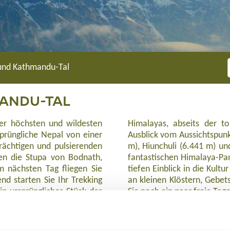
 und Kathmandu-Tal
MANDU-TAL
er höchsten und wildesten
eßen Sie den einzigartigen
sprüngliche Nepal von einer
uf den Machapuchare (6.997
rächtigen und pulsierenden
. Der Weg bietet neben den
en die Stupa von Bodnath,
ergriesen, vor allem einen
 nächsten Tag fliegen Sie
eimischen. Sie kommen vorbei
d starten Sie Ihr Trekking
nen. Im Anschluss genießen
in ursprüngliches Stück des
Sie noch ein paar freie Ta