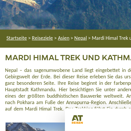
Startseite
>
Reiseziele
>
Asien
>
Nepal
>
Mardi Himal Trek
MARDI HIMAL TREK UND KATH
Nepal – das sagenumwobene Land liegt eingebettet in d
Himalayas, abseits der touristischen Hauptrouten. Geni
Gebirgswelt der Erde. Bei dieser Reise erleben Sie das ur
Ausblick vom Aussichtspunkt des Mardi-Himal (4.200 m) a
ganz besonderen Seite. Ihre Reise beginnt in der farbenp
m), Hiunchuli (6.441 m) und der Annapurna-Süd (7.219 m)
Hauptstadt Kathmandu. Hier besichtigen Sie unter ander
fantastischen Himalaya-Panoramen mit schneebedeckten B
eines der größten buddhistischen Bauwerke weltweit. Am
tiefen Einblick in die Kultur und die Traditionen der Einh
nach Pokhara am Fuße der Annapurna-Region. Anschließen
an kleinen Klöstern, Gebetsmauern und bunten Gebetsfah
auf dem Mardi Himal Trek. Das Trekking führt Sie durch e