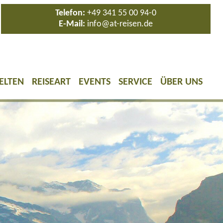
Telefon:
+49 341 55 00 94-0
E-Mail:
info@at-reisen.de
ELTEN
REISEART
EVENTS
SERVICE
ÜBER UNS