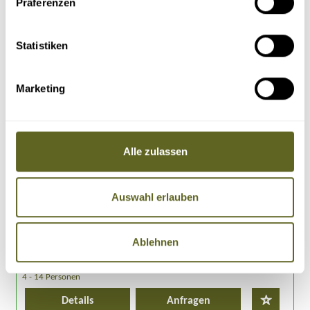
Präferenzen
Statistiken
Marketing
Asien > China
Gruppenreise, Individualreise /
ASCN003
SHANGRI LA – DIE GROSSE REISE
Alle zulassen
30.09.26 - 24.10.26
28.04.27 - 22.05.27
29.09.27 - 23.10.27
alle Termine
Auswahl erlauben
Mt. Gongga Trekking
Chinesische Mauer
Zauberberge und Reisterrassen
Shangri-La – das Paradies im Himalaya
Ablehnen
25 Tage
ab 4.869 Euro zzgl. Flug
4 - 14 Personen
Details
Anfragen