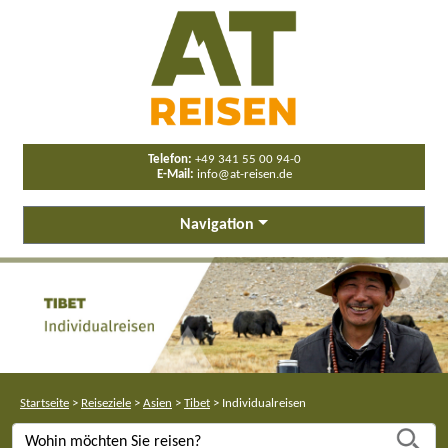
Telefon:
+49 341 55 00 94-0
E-Mail:
info@at-reisen.de
Navigation
Startseite
>
Reiseziele
>
Asien
>
Tibet
>
Individualreisen