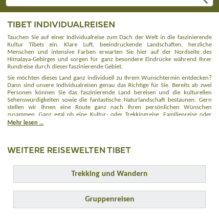
TIBET INDIVIDUALREISEN
Tauchen Sie auf einer Individualreise zum Dach der Welt in die faszinierende
Kultur Tibets ein. Klare Luft, beeindruckende Landschaften, herzliche
Menschen und intensive Farben erwarten Sie hier auf der Nordseite des
Himalaya-Gebirges und sorgen für ganz besondere Eindrücke während Ihrer
Rundreise durch dieses faszinierende Gebiet.
Sie möchten dieses Land ganz individuell zu Ihrem Wunschtermin entdecken?
Dann sind unsere Individualreisen genau das Richtige für Sie. Bereits ab zwei
Personen können Sie das faszinierende Land bereisen und die kulturellen
Sehenswürdigkeiten sowie die fantastische Naturlandschaft bestaunen. Gern
stellen wir Ihnen eine Route ganz nach Ihren persönlichen Wünschen
zusammen. Ganz egal ob eine Kultur- oder Trekkingreise, Familienreise oder
Expedition – wir erfüllen Ihre persönlichen Wünsche. Teilen Sie uns gern Ihre
Mehr lesen ...
Vorstellungen und Ideen mit und wir fertigen Ihnen ein Angebot für die
perfekte Traumreise. Auch bezüglich der Unterkünfte können Sie uns gern Ihre
Wünsche mitteilen.
WEITERE REISEWELTEN TIBET
Alternativ bieten wir Ihnen auch den Großteil unserer Gruppenreisen zum
individuellen Wunschtermin an. Wenn Ihnen also der Reiseverlauf von einer
unserer Gruppenreisen zusagt, aber kein passender Gruppentermin dabei ist,
Trekking und Wandern
dann sprechen Sie uns an. Fast alle Gruppenreisen werden auch als
Individualreisen durchgeführt. Voraussetzung ist eine Mindestteilnehmerzahl
von 2 Personen.
Gruppenreisen
Während Ihrer
Individualreise in Tibet
werden Ihre Sinne geschärft. Freuen Sie
sich auf beeindruckende Landschaften, alte Klöster, prunkvolle Paläste und
spirituelle Orte.