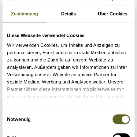
und entdecken Sie
Nepal und Tibet
in einer einzigartigen Erlebnisreise.
Ganz egal, welche Highlights Sie auf Ihrer Tibet Reise entdecken möchten, wir
Zustimmung
Details
Über Cookies
stellen Ihnen Ihre ganz
persönliche Tibet Individualreise
zusammen und
beraten Sie gerne für Ihr ganz eigenes Erlebnis auf dem Dach der Welt! Lassen
Sie Ihr persönliches Tibet Abenteuer beginnen!
Diese Webseite verwendet Cookies
Nur Reisen mit garantierten Terminen
Wir verwenden Cookies, um Inhalte und Anzeigen zu
personalisieren, Funktionen für soziale Medien anbieten
zu können und die Zugriffe auf unsere Website zu
analysieren. Außerdem geben wir Informationen zu Ihrer
Verwendung unserer Website an unsere Partner für
soziale Medien, Werbung und Analysen weiter. Unsere
INDIVIDUALREISEN NACH TIBET
Partner führen diese Informationen möglicherweise mit
weiteren Daten zusammen, die Sie ihnen bereitgestellt
Sortieren nach:
haben oder die sie im Rahmen Ihrer Nutzung der Dienste
gesammelt haben.
Einwilligungsauswahl
Notwendig