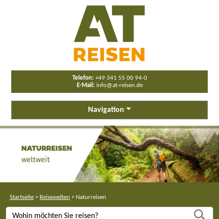
Telefon:
+49 341 55 00 94-0
E-Mail:
info@at-reisen.de
Navigation
Startseite
>
Reisewelten
>
Naturreisen