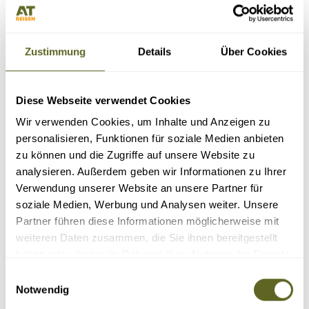
alle Termine
Exklusivtour: Kleine Gruppe mit max. 2 Gästen und deutschsprach.
Guide
Traumhafte Berg- und Tallandschaften
Zustimmung
Details
Über Cookies
Outdoorleben pur mitten in der Natur
Eigenes Hundeschlittengespann und vielen Infos zur Haltung der
Hunde
8 Tage
Diese Webseite verwendet Cookies
3.290 Euro zzgl. Flug
1 - 2 Personen
Wir verwenden Cookies, um Inhalte und Anzeigen zu
2 garantierte Termine
personalisieren, Funktionen für soziale Medien anbieten
Details
Anfragen
zu können und die Zugriffe auf unsere Website zu
analysieren. Außerdem geben wir Informationen zu Ihrer
Verwendung unserer Website an unsere Partner für
soziale Medien, Werbung und Analysen weiter. Unsere
Partner führen diese Informationen möglicherweise mit
weiteren Daten zusammen, die Sie ihnen bereitgestellt
haben oder die sie im Rahmen Ihrer Nutzung der Dienste
gesammelt haben.
Einwilligungsauswahl
Notwendig