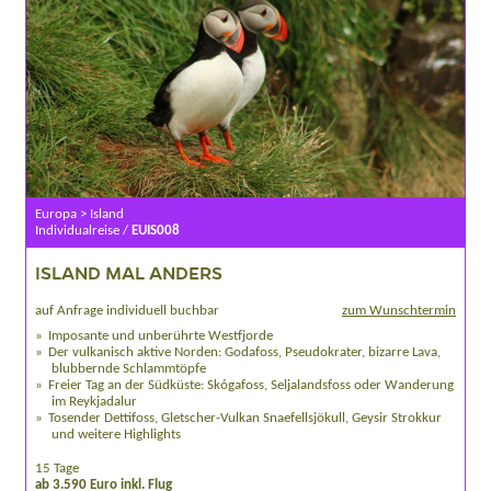
Europa > Island
Individualreise /
EUIS008
ISLAND MAL ANDERS
auf Anfrage individuell buchbar
zum Wunschtermin
Imposante und unberührte Westfjorde
Der vulkanisch aktive Norden: Godafoss, Pseudokrater, bizarre Lava,
blubbernde Schlammtöpfe
Freier Tag an der Südküste: Skógafoss, Seljalandsfoss oder Wanderung
im Reykjadalur
Tosender Dettifoss, Gletscher-Vulkan Snaefellsjökull, Geysir Strokkur
und weitere Highlights
15 Tage
ab 3.590 Euro inkl. Flug