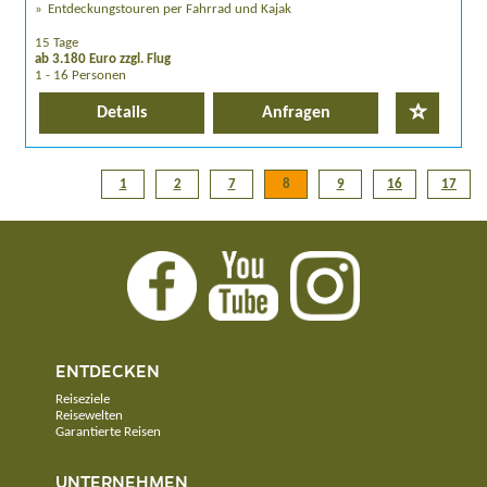
Entdeckungstouren per Fahrrad und Kajak
15 Tage
ab 3.180 Euro zzgl. Flug
1 - 16 Personen
Details
Anfragen
1
2
7
8
9
16
17
ENTDECKEN
Reiseziele
Reisewelten
Garantierte Reisen
UNTERNEHMEN