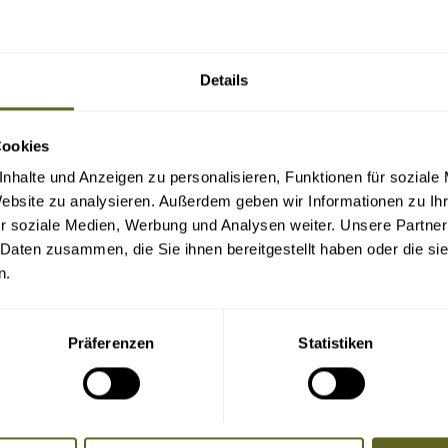
Es handelt sich um Touren mit etwas längeren
Trekkingabschnitten (bis zu 4 Stunden), meist auf
breiten Wegen und im sicheren Gelände. Die
körperliche und psychische Belastung ist relativ gering.
Details
Die konditionelle Vorbereitung sollte mit 1x
wöchentlichem Training genügen. Touren dieser
Schwierigkeitsstufe sind ein leichter Genuss für Körper,
Cookies
Geist und Seele.
nhalte und Anzeigen zu personalisieren, Funktionen für soziale
Website zu analysieren. Außerdem geben wir Informationen zu I
r soziale Medien, Werbung und Analysen weiter. Unsere Partner
 Daten zusammen, die Sie ihnen bereitgestellt haben oder die s
n.
Präferenzen
Statistiken