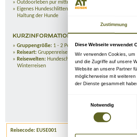
Outdoorleben pur mitten in der Natur
Eigenes Hundeschlittengespann und vielen Infos zur
Haltung der Hunde
Zustimmung
KURZINFORMATIONEN
Diese Webseite verwendet 
Gruppengröße:
1 - 2 Personen
Reiseart:
Gruppenreise
Wir verwenden Cookies, um I
Reisewelten:
Hundeschlittentouren, Naturreisen,
und die Zugriffe auf unsere 
Winterreisen
Website an unsere Partner fü
möglicherweise mit weiteren
der Dienste gesammelt habe
Einwilligungsauswahl
Notwendig
Reisecode: EUSE001