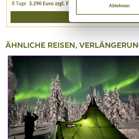
8 Tage
3.290 Euro zzgl. Flug
1 - 2 Personen
2 garantie
Ablehnen
Detailprogramm
ÄHNLICHE REISEN, VERLÄNGERU