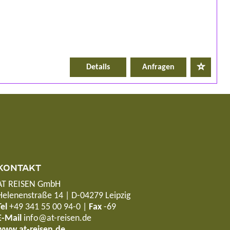
Details
Anfragen
KONTAKT
AT REISEN GmbH
Helenenstraße 14 | D-04279 Leipzig
Tel
+49 341 55 00 94-0
|
Fax
-69
E-Mail
info@at-reisen.de
www.at-reisen.de