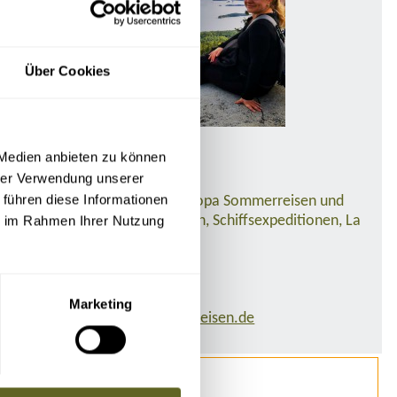
Über Cookies
Nicole Schmidt
 Medien anbieten zu können
Sales Managerin Europe
hrer Verwendung unserer
 führen diese Informationen
Ihr Ansprechpartner für Europa Sommerreisen und
ie im Rahmen Ihrer Nutzung
Winterreisen, Hundeschlitten, Schiffsexpeditionen, La
Réunion, Kapverden
Tel:
0341 / 55 00 94 -42
Marketing
E-Mail:
nicole.schmidt@at-reisen.de