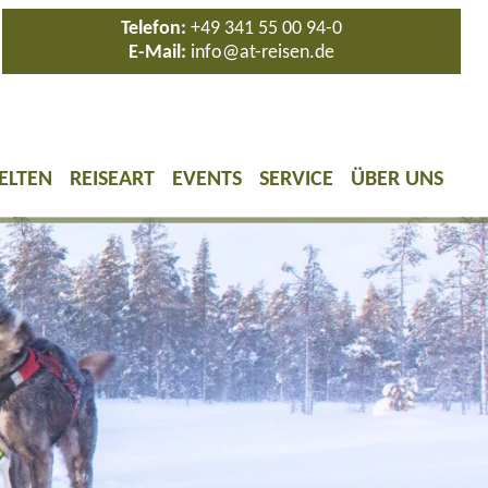
Telefon:
+49 341 55 00 94-0
E-Mail:
info@at-reisen.de
ELTEN
REISEART
EVENTS
SERVICE
ÜBER UNS