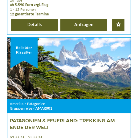
20 Tage
ab 5.590 Euro zzgl. Flug
1 - 12 Personen
12 garantierte Termine
Details
Anfragen
Beliebter
Klassiker
Amerika > Patagonien
Gruppenreise /
AMAR001
PATAGONIEN & FEUERLAND: TREKKING AM
ENDE DER WELT
07.11.26 - 21.11.26