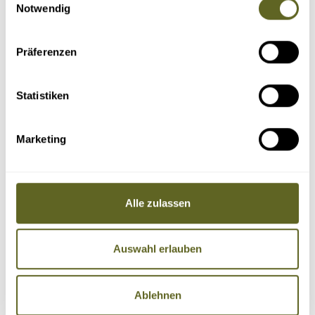
Notwendig
Amerika > Argentinien
Gruppenreise /
EXAM022
Präferenzen
ACONCAGUA (6.962 M) - 19-TÄGIGE EXPEDITION
ÜBER DIE 360°-TRAVERSE
Statistiken
29.11.26 - 17.12.26
04.12.26 - 22.12.26
11.12.26 - 29.12.26
alle Termine
Marketing
Besteigung und Überschreitung des höchsten Bergs in Südamerika
über das Valle de Vacas
Professioneller Expeditionsleiter und einheimisches Begleitteam
Optimale Akklimatisierung
Bereitstellung der gesamten Hochlagerausrüstung
Alle zulassen
19 Tage
5.590 Euro zzgl. Flug
1 - 12 Personen
Auswahl erlauben
11 garantierte Termine
Details
Anfragen
Ablehnen