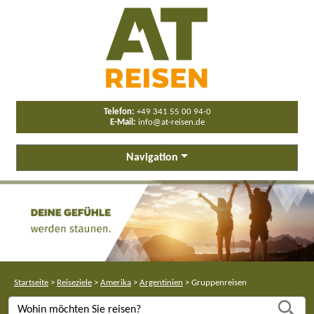
Telefon:
+49 341 55 00 94-0
E-Mail:
info@at-reisen.de
Navigation
Startseite
>
Reiseziele
>
Amerika
>
Argentinien
>
Gruppenreisen