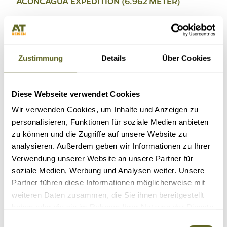
ACONCAGUA EXPEDITION (6.962 METER)
27.12.26 - 19.01.27
27.12.27 - 19.01.28
alle Termine
Besteigung des höchsten Bergs in Südamerika über die Normalroute
Professioneller AT-Expeditionsleiter und einheimisches Begleitteam
Zustimmung
Details
Über Cookies
Optimale Akklimatisierung, einschließlich Besteigung des Cerro Bonete
Bereitstellung der gesamten Hochlagerausrüstung
24 Tage
5.195 Euro zzgl. Flug
Diese Webseite verwendet Cookies
8 - 14 Personen
Wir verwenden Cookies, um Inhalte und Anzeigen zu
Details
Anfragen
personalisieren, Funktionen für soziale Medien anbieten
zu können und die Zugriffe auf unsere Website zu
analysieren. Außerdem geben wir Informationen zu Ihrer
Verwendung unserer Website an unsere Partner für
soziale Medien, Werbung und Analysen weiter. Unsere
Partner führen diese Informationen möglicherweise mit
weiteren Daten zusammen, die Sie ihnen bereitgestellt
haben oder die sie im Rahmen Ihrer Nutzung der Dienste
gesammelt haben.
Einwilligungsauswahl