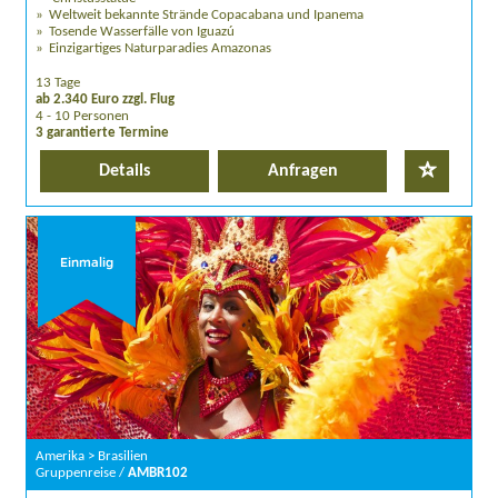
Weltweit bekannte Strände Copacabana und Ipanema
Tosende Wasserfälle von Iguazú
Einzigartiges Naturparadies Amazonas
13 Tage
ab 2.340 Euro zzgl. Flug
4 - 10 Personen
3 garantierte Termine
Details
Anfragen
Einmalig
Amerika > Brasilien
Gruppenreise /
AMBR102