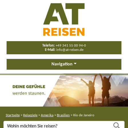
Telefon:
+49 341 55 00 94-0
E-Mail:
info@at-reisen.de
Navigation
Startseite
>
Reiseziele
>
Amerika
>
Brasilien
>
Rio de Janeiro