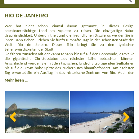
RIO DE JANEIRO
Wer hat nicht schon einmal davon geträumt, in dieses riesige,
abenteuerträchtige Land am Äquator zu reisen. Die einzigartige Natur,
Ursprünglichkeit, Unberührtheit und die freundlichen Brazileros werden Sie in
ihren Bann ziehen. Erleben Sie fünftraumhafte Tage in der schönsten Stadt der
Welt: Rio de Janeiro. Dieser Trip bringt Sie zu den typischen
Sehenswürdigkeiten der Stadt:
Sie fahren zunächst mit der Zahnradbahn hinauf auf den Corcovado, damit Sie
die gigantische Christusstatue aus nächster Nähe betrachten können.
Anschließend werden Sie mit den typischen, landschaftsprägenden Seilbahnen
bis auf die 395m hohe Spitze des Zuckerhutes hinaufbefördert. Am nächsten
Tag erwartet Sie ein Ausflug in das historische Zentrum von Rio. Auch den
Tijuca Nationalpark werden Sie mit den vielen endemischen Tier- und
Mehr lesen ...
Pflanzenarten kennenlernen. Hier erleben Sie den atlantischen Regenwald in
seiner vollen Pracht. Genießen Sie einen Tag Entspannung an den berühmten
Stränden, wie bspw. Copacabana und Ipanema.
AT Tipp:
Rio de Janeiro lässt sich optimal mit unseren Rundreisen durch
Brasilien als Vorprogramm oder Verlängerung kombinieren.