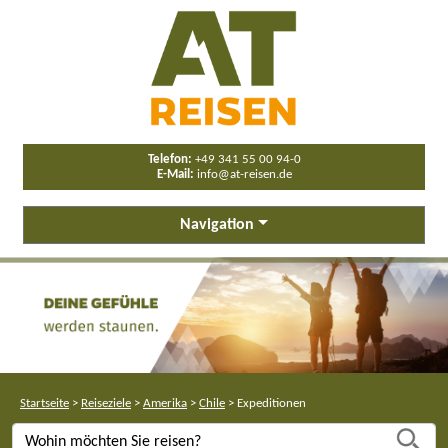
Telefon:
+49 341 55 00 94-0
E-Mail:
info@at-reisen.de
Navigation
Startseite
>
Reiseziele
>
Amerika
>
Chile
>
Expeditionen