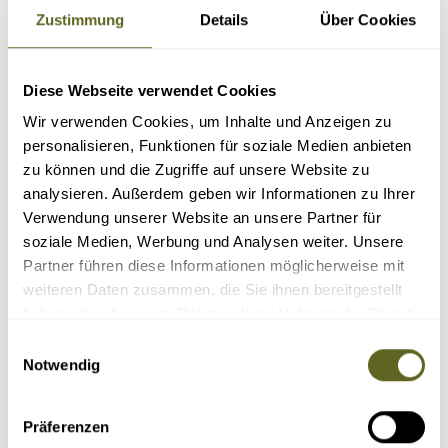
Zustimmung
Details
Über Cookies
Nur Reisen mit garantierten Terminen
Diese Webseite verwendet Cookies
Wir verwenden Cookies, um Inhalte und Anzeigen zu
personalisieren, Funktionen für soziale Medien anbieten
zu können und die Zugriffe auf unsere Website zu
analysieren. Außerdem geben wir Informationen zu Ihrer
Verwendung unserer Website an unsere Partner für
EXPEDITIONEN NACH CHILE
soziale Medien, Werbung und Analysen weiter. Unsere
Partner führen diese Informationen möglicherweise mit
Sortieren nach:
weiteren Daten zusammen, die Sie ihnen bereitgestellt
haben oder die sie im Rahmen Ihrer Nutzung der Dienste
höchster
gesammelt haben.
Einwilligungsauswahl
Vulkan der
Erde
Notwendig
Präferenzen