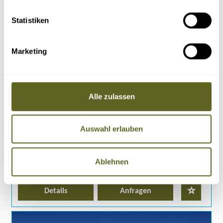
Statistiken
Amerika > Chile
Gruppenreise, Individualreise /
EXAM009
Marketing
OJOS DEL SALADO EXPEDITION (6.893 METER)
14.01.27 - 07.02.27
02.02.28 - 26.02.28
alle Termine
Alle zulassen
Gipfelmöglichkeiten: Tunupa (5.256 m), Tapaquillcha (5.758 m),
Licancabur (5.920 m), Pili (6.046 m)
San Francisco (6.063 m) & Ojos del Salado (6.893 m)
Auswahl erlauben
Quirlige Andenmetropole La Paz und modernes Santiago de Chile
Faszinierende Salzwüste Salar de Uyuni
25 Tage
ab 4.290 Euro zzgl. Flug
Ablehnen
5 - 14 Personen
1 garantierter Termin
Details
Anfragen