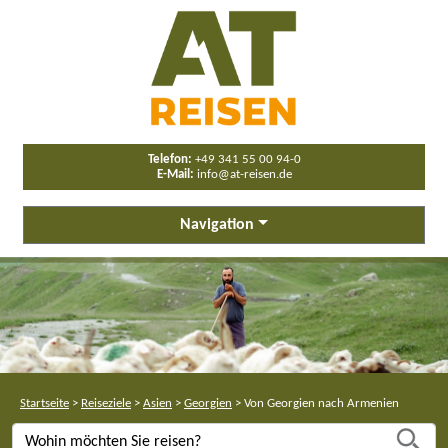
Telefon:
+49 341 55 00 94-0
E-Mail:
info@at-reisen.de
Navigation
Startseite
>
Reiseziele
>
Asien
>
Georgien
>
Von Georgien nach Armenien