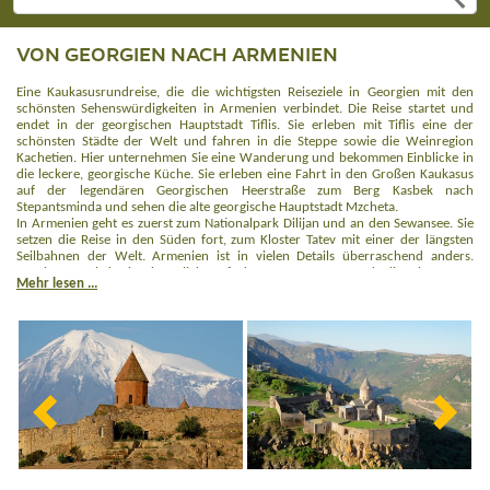
VON GEORGIEN NACH ARMENIEN
Eine Kaukasusrundreise, die die wichtigsten Reiseziele in Georgien mit den
schönsten Sehenswürdigkeiten in Armenien verbindet. Die Reise startet und
endet in der georgischen Hauptstadt Tiflis. Sie erleben mit Tiflis eine der
schönsten Städte der Welt und fahren in die Steppe sowie die Weinregion
Kachetien. Hier unternehmen Sie eine Wanderung und bekommen Einblicke in
die leckere, georgische Küche. Sie erleben eine Fahrt in den Großen Kaukasus
auf der legendären Georgischen Heerstraße zum Berg Kasbek nach
Stepantsminda und sehen die alte georgische Hauptstadt Mzcheta.
In Armenien geht es zuerst zum Nationalpark Dilijan und an den Sewansee. Sie
setzen die Reise in den Süden fort, zum Kloster Tatev mit einer der längsten
Seilbahnen der Welt. Armenien ist in vielen Details überraschend anders.
Begeistern wird Sie der Blick auf den Berg Ararat und die charmante
Mehr lesen ...
Hauptstadt Jerewan mit seinen lässigen Hauptstädtern. Zum Abschluss erleben
Sie das nördliche Armenien in einer typischen armenischen Familie in Gjumri
und starten Ihre Heimreise von Tiflis aus.