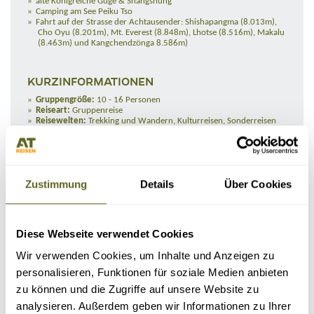
alte Königreiche Guge & Shangshung
Camping am See Peiku Tso
Fahrt auf der Strasse der Achtausender: Shishapangma (8.013m),
Cho Oyu (8.201m), Mt. Everest (8.848m), Lhotse (8.516m), Makalu
(8.463m) und Kangchendzönga 8.586m)
KURZINFORMATIONEN
Gruppengröße:
10 - 16 Personen
Reiseart:
Gruppenreise
Reisewelten:
Trekking und Wandern, Kulturreisen, Sonderreisen
Zustimmung
Details
Über Cookies
SCHWIERIGKEITSGRAD
Diese Webseite verwendet Cookies
Stufe 4: anspruchsvoll
Es handelt sich um anspruchsvolle Trekkingreisen mit Tagesetappen von
Wir verwenden Cookies, um Inhalte und Anzeigen zu
bis zu 8 Stunden Länge und max. ca. 1.400 Höhenmetern. Der
personalisieren, Funktionen für soziale Medien anbieten
Schwerpunkt dieser Reisen ist das Trekking und dies erfordert Stärke im
physischen und psychischen Bereich. Die Etappen sind teilweise lang,
zu können und die Zugriffe auf unsere Website zu
steil und führen auch durch unwegsames Gelände. Trittsicherheit ist
analysieren. Außerdem geben wir Informationen zu Ihrer
absolut notwendig. Außerdem tragen Teamgeist, Kameradschaft und