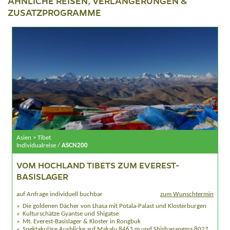
ÄHNLICHE REISEN, VERLÄNGERUNGEN &
ZUSATZPROGRAMME
Asien > Tibet
Individualreise /
ASCN200
VOM HOCHLAND TIBETS ZUM EVEREST-
BASISLAGER
auf Anfrage individuell buchbar
zum Wunschtermin
Die goldenen Dächer von Lhasa mit Potala-Palast und Klosterburgen
Kulturschätze Gyantse und Shigatse
Mt. Everest-Basislager & Kloster in Rongbuk
Spektakuläre Ausblicke auf Makalu 8463 m und Shishapangma 8027