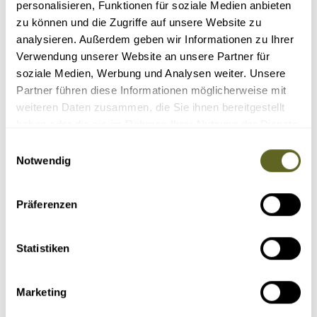
personalisieren, Funktionen für soziale Medien anbieten
Reisecode: AFKE001
zu können und die Zugriffe auf unsere Website zu
15 - 18 Tage
analysieren. Außerdem geben wir Informationen zu Ihrer
ab 1.590 Euro zzgl. Flug
Verwendung unserer Website an unsere Partner für
Detailprogramm 2026
soziale Medien, Werbung und Analysen weiter. Unsere
Partner führen diese Informationen möglicherweise mit
Anfragen
weiteren Daten zusammen, die Sie ihnen bereitgestellt
haben oder die sie im Rahmen Ihrer Nutzung der Dienste
Buchen
gesammelt haben.
Einwilligungsauswahl
Notwendig
Präferenzen
ÄHNLICHE REISEN, VERLÄNGERUNGEN &
ZUSATZPROGRAMME
Statistiken
Marketing