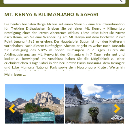
MT. KENYA & KILIMANJARO & SAFARI
Die beiden höchsten Berge Afrikas auf einen Streich – eine Traumkombination
für Trekking Enthusiasten Erleben Sie bei einer Mt. Kenya + Kilimanjaro
Besteigung eines der letzten Abenteuer Afrikas. Diese Reise führt Sie zuerst
nach Kenia, wo Sie eine Wanderung am Mt. Kenya mit dem höchsten Punkt
Point Lenana 4.985 m erleben. Der Hauptgipfel Batian ist nur den Kletterern
vorbehalten. Nach diesem fünftägigen Abenteuer geht es weiter nach Tansania
zur Besteigung des 5.895 m hohen Kilimanjaro in 7 Tagen. Durch die
Akklimatisierung am Mt. Kenya ist der Kilimanjaro in 7 Tagen sehr gut und
locker zu bezwingen! Im Anschluss haben Sie die Möglichkeit zu einer
erlebnisreichen 3 Tage Safari in den berühmten Parks Tansanias- dem Tarangire
und Lake Manyara National Park sowie dem Ngorongoro Krater. Weiterhin
bietet sich ein individueller Badeaufenthalt am Indischen Ozean auf der
Mehr lesen ...
Trauminsel Sansibar an.