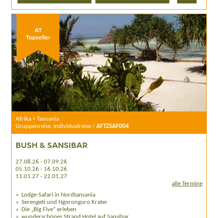
AT
Topseller
Afrika > Tansania
Gruppenreise, Individualreise /
AFTZSAF004
BUSH & SANSIBAR
27.08.26 - 07.09.26
05.10.26 - 16.10.26
11.01.27 - 22.01.27
alle Termine
Lodge-Safari in Nordtansania
Serengeti und Ngorongoro Krater
Die „Big Five“ erleben
wunderschönes Strand Hotel auf Sansibar