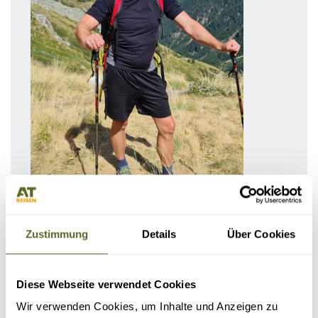
Peter Kiefer
Geschäftsführer, Marketing, Afrika
Zustimmung
Details
Über Cookies
Ihr Ansprechpartner für Afrika, Japan, Indonesien, Jordanien,
Expeditionen
Tel:
0341 / 55 00 94 -20
Diese Webseite verwendet Cookies
E-Mail:
peter.kiefer@at-reisen.de
Wir verwenden Cookies, um Inhalte und Anzeigen zu