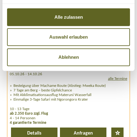
Alle zulassen
Auswahl erlauben
Afrika > Tansania
Gruppenreise /
AFTZ003
KILIMANJARO UND SAFARI - DER AT KLASSIKER
Ablehnen
18.08.26 - 27.08.26
18.08.26 - 30.08.26
05.10.26 - 14.10.26
alle Termine
Besteigung über Machame Route (Abstieg: Mweka Route)
7 Tage am Berg – beste Gipfelchance
Mit Akklimatisationsausflug Materuni Wasserfall
Einmalige 3-Tage Safari mit Ngorongoro Krater
10 - 13 Tage
ab 2.350 Euro zzgl. Flug
4 - 14 Personen
4 garantierte Termine
Details
Anfragen