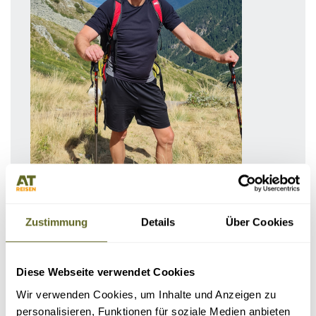
Peter Kiefer
Zustimmung
Details
Über Cookies
Geschäftsführer, Marketing, Afrika
Ihr Ansprechpartner für Afrika, Japan, Indonesien, Jordanien,
Expeditionen
Diese Webseite verwendet Cookies
Tel:
0341 / 55 00 94 -20
Wir verwenden Cookies, um Inhalte und Anzeigen zu
E-Mail:
peter.kiefer@at-reisen.de
personalisieren, Funktionen für soziale Medien anbieten