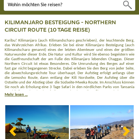
KILIMANJARO BESTEIGUNG - NORTHERN
CIRCUIT ROUTE (10 TAGE REISE)
Karibu! Kilimanjaro (auch Kilimandscharo geschrieben), der leuchtende Berg,
das Wahrzeichen Afrikas. Erleben Sie bei einer Kilimanjaro Besteigung (auch
Kilimandscharo genannt) eines der letzten Abenteuer und eines der größten
Naturwunder dieser Erde. Die Natur und Kultur wird Sie ebenso begeistern wie
die Gastfreundschaft der am Fuße des Kilimanjaro lebenden Chaggas. Dieser
Northern Circuit ist etwas Besonderes. Die Umrundung des Berges auf einer
fast gar nicht begangenen Strecke. Dabei erleben Sie den Berg von jeder Seite,
die abwechslungsreichste Tour überhaupt. Der Aufstieg erfolgt anfangs über
die Lemosho Route, dann entlang der Kili Nordseite, Der Aufstieg über die
Ostseite und der Abstieg über die Südseite-Mweka Route. Im Anschluss können
Sie noch als Erholung eine 3 Tage Safari in den nördlichen Parks von Tansania
anschließen oder /und auf die Trauminsel Sansibar fliegen und dort unter
Mehr lesen ...
Palmen baden.