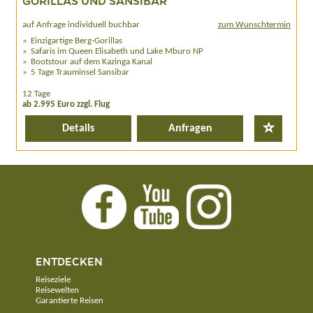
GORILLAS UND SANSIBAR
auf Anfrage individuell buchbar
zum Wunschtermin
Einzigartige Berg-Gorillas
Safaris im Queen Elisabeth und Lake Mburo NP
Bootstour auf dem Kazinga Kanal
5 Tage Trauminsel Sansibar
12 Tage
ab 2.995 Euro zzgl. Flug
Details
Anfragen
ENTDECKEN
Reiseziele
Reisewelten
Garantierte Reisen