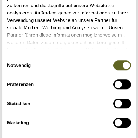
zu können und die Zugriffe auf unsere Website zu
Reisecode: AFTZIN009
analysieren. Außerdem geben wir Informationen zu Ihrer
10 - 13 Tage
Verwendung unserer Website an unsere Partner für
ab 2.540 Euro zzgl. Flug
soziale Medien, Werbung und Analysen weiter. Unsere
Detailprogramm 2026
Partner führen diese Informationen möglicherweise mit
weiteren Daten zusammen, die Sie ihnen bereitgestellt
Anfragen
haben oder die sie im Rahmen Ihrer Nutzung der Dienste
gesammelt haben.
Einwilligungsauswahl
Buchen
Notwendig
Präferenzen
ÄHNLICHE REISEN, VERLÄNGERUNGEN &
Statistiken
ZUSATZPROGRAMME
Marketing