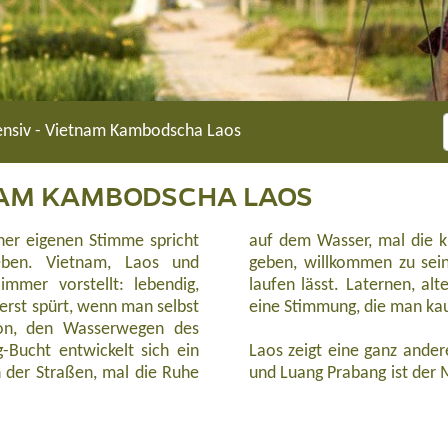
tensiv - Vietnam Kambodscha Laos
TNAM KAMBODSCHA LAOS
iner eigenen Stimme spricht
ie einem sofort das Gefühl
eben. Vietnam, Laos und
r die Zeit etwas langsamer
mmer vorstellt: lebendig,
aus den Garküchen schaffen
 erst spürt, wenn man selbst
eine Stimmung, die man ka
igon, den Wasserwegen des
-Bucht entwickelt sich ein
Laos zeigt eine ganz andere
 der Straßen, mal die Ruhe
und Luang Prabang ist der 