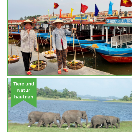
Tiere und
Natur
hautnah