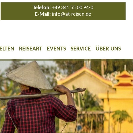
Telefon:
+49 341 55 00 94-0
E-Mail:
info@at-reisen.de
ELTEN
REISEART
EVENTS
SERVICE
ÜBER UNS