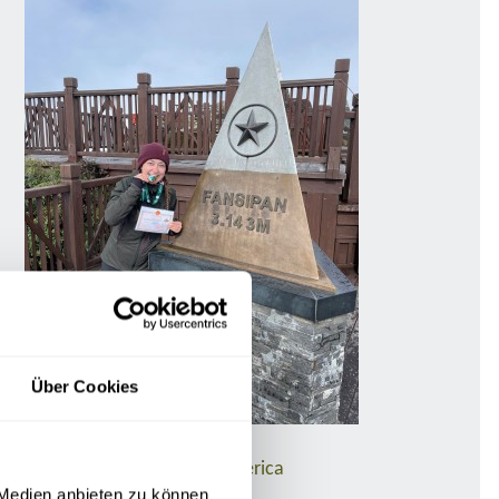
Über Cookies
Maike Robinski
Sales Managerin Asia & America
 Medien anbieten zu können