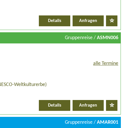
Details
Anfragen
Gruppenreise /
ASMN006
alle Termine
NESCO-Weltkulturerbe)
Details
Anfragen
Gruppenreise /
AMAR001