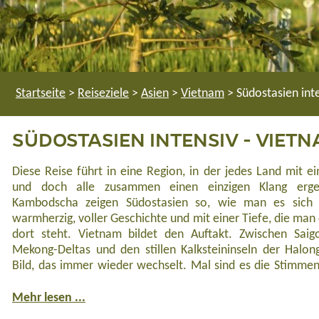
Startseite
>
Reiseziele
>
Asien
>
Vietnam
>
Südostasien in
SÜDOSTASIEN INTENSIV - VIE
Diese Reise führt in eine Region, in der jedes Land mit e
auf dem Wasser, mal die kleinen Gesten der Menschen, d
und doch alle zusammen einen einzigen Klang erg
geben, willkommen zu sein. Hoi An wirkt wie ein Ort, de
Kambodscha zeigen Südostasien so, wie man es sich i
laufen lässt. Laternen, alte Händlerhäuser und der Duft 
warmherzig, voller Geschichte und mit einer Tiefe, die man
dort steht. Vietnam bildet den Auftakt. Zwischen Sa
Mekong-Deltas und den stillen Kalksteininseln der Halong
Bild, das immer wieder wechselt. Mal sind es die Stimmen
Mehr lesen ...