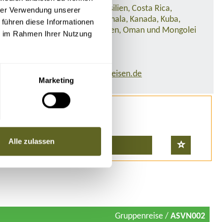
Ihr Ansprechpartner für Brasilien, Costa Rica,
hrer Verwendung unserer
Georgien, Armenien, Guatemala, Kanada, Kuba,
 führen diese Informationen
Patagonien, Peru, Südostasien, Oman und Mongolei
ie im Rahmen Ihrer Nutzung
Tel:
0341/55 00 94-21
E-Mail:
maike.robinski@at-reisen.de
Marketing
Alle zulassen
Buchen
Gruppenreise /
ASVN002