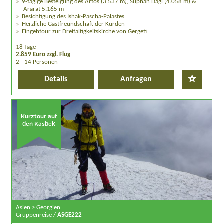
9-tägige Besteigung des Artos (3.537 m), Süphan Dagi (4.058 m) &
Ararat 5.165 m
Besichtigung des Ishak-Pascha-Palastes
Herzliche Gastfreundschaft der Kurden
Eingehtour zur Dreifaltigkeitskirche von Gergeti
18 Tage
2.859 Euro zzgl. Flug
2 - 14 Personen
Details
Anfragen
Kurztour auf
den Kasbek
Asien > Georgien
Gruppenreise /
ASGE222