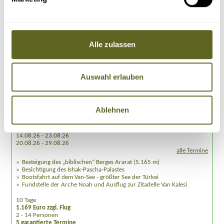
Alle zulassen
Asien > Türkei
Auswahl erlauben
Gruppenreise, Individualreise /
ASTR009
DREI GIPFEL AUF EINEN STREICH - ARTOS +
SÜPHAN DAGI + ARARAT
Ablehnen
07.08.26 - 16.08.26
14.08.26 - 23.08.26
20.08.26 - 29.08.26
alle Termine
Besteigung des „biblischen“ Berges Ararat (5.165 m)
Besichtigung des Ishak-Pascha-Palastes
Bootsfahrt auf dem Van-See - größter See der Türkei
Fundstelle der Arche Noah und Ausflug zur Zitadelle Van Kalesi
10 Tage
1.169 Euro zzgl. Flug
2 - 14 Personen
5 garantierte Termine