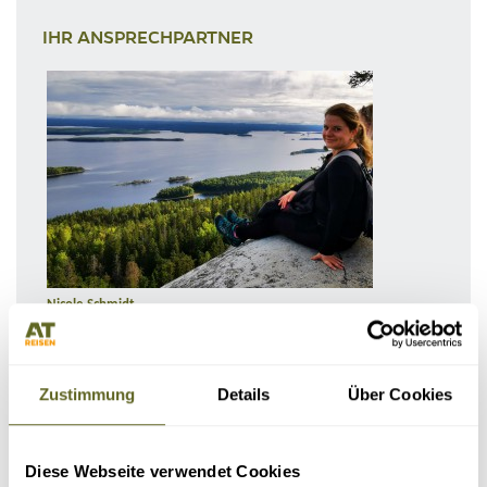
IHR ANSPRECHPARTNER
Nicole Schmidt
Sales Managerin Europe
Ihr Ansprechpartner für Europa Sommerreisen und Winterreisen,
Hundeschlitten, Schiffsexpeditionen, La Réunion, Kapverden
Zustimmung
Details
Über Cookies
Tel:
0341 / 55 00 94 -42
E-Mail:
nicole.schmidt@at-reisen.de
Diese Webseite verwendet Cookies