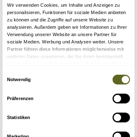
Reisecode: EUFR003
Wir verwenden Cookies, um Inhalte und Anzeigen zu
4 - 5 Tage
personalisieren, Funktionen für soziale Medien anbieten
ab 2.990 Euro
zu können und die Zugriffe auf unsere Website zu
1 - 2 Personen
59 garantierte Termine
analysieren. Außerdem geben wir Informationen zu Ihrer
Verwendung unserer Website an unsere Partner für
Detailprogramm
soziale Medien, Werbung und Analysen weiter. Unsere
Partner führen diese Informationen möglicherweise mit
Anfragen
weiteren Daten zusammen, die Sie ihnen bereitgestellt
Buchen
haben oder die sie im Rahmen Ihrer Nutzung der Dienste
gesammelt haben.
Einwilligungsauswahl
Notwendig
Präferenzen
ÄHNLICHE REISEN, VERLÄNGERUNGEN &
ZUSATZPROGRAMME
Statistiken
3 Berge - ein
Traum
Marketing