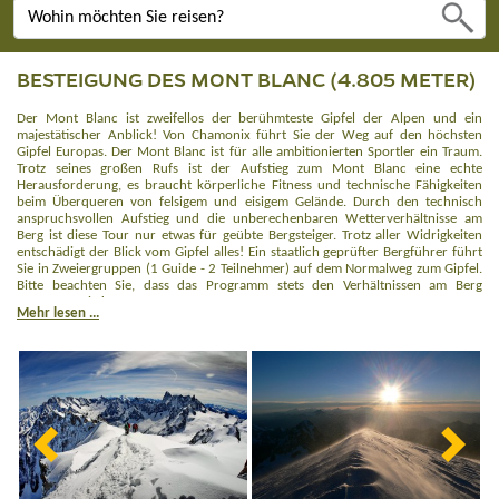
BESTEIGUNG DES MONT BLANC (4.805 METER)
Der Mont Blanc ist zweifellos der berühmteste Gipfel der Alpen und ein
majestätischer Anblick! Von Chamonix führt Sie der Weg auf den höchsten
Gipfel Europas. Der Mont Blanc ist für alle ambitionierten Sportler ein Traum.
Trotz seines großen Rufs ist der Aufstieg zum Mont Blanc eine echte
Herausforderung, es braucht körperliche Fitness und technische Fähigkeiten
beim Überqueren von felsigem und eisigem Gelände. Durch den technisch
anspruchsvollen Aufstieg und die unberechenbaren Wetterverhältnisse am
Berg ist diese Tour nur etwas für geübte Bergsteiger. Trotz aller Widrigkeiten
entschädigt der Blick vom Gipfel alles! Ein staatlich geprüfter Bergführer führt
Sie in Zweiergruppen (1 Guide - 2 Teilnehmer) auf dem Normalweg zum Gipfel.
Bitte beachten Sie, dass das Programm stets den Verhältnissen am Berg
angepasst wird.
Mehr lesen ...
Die Tour richtet sich an erfahrene Wanderer. Ein intensiveres
Training/Vorbereitung, mindestens 2–3 mal pro Woche wird empfohlen.
Vorkenntnisse im Bergsteigen werden dringend empfohlen. Sie sollten zudem
im Umgang mit Pickel und Steigeisen sicher sein. Die Etappen sind lang, steil
und führen auch durch unwegsames Gelände. Trittsicherheit ist notwendig,
Teamgeist, Kameradschaft und Komfortverzicht tragen zum Gelingen der Tour
bei.