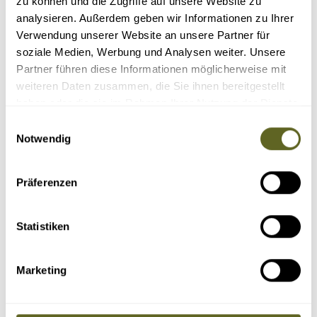
zu können und die Zugriffe auf unsere Website zu
Delhi Altstadt, Tempel & Red Fort
Agra mit Taj Mahal, Jaipur, Fatehpur Sikri
analysieren. Außerdem geben wir Informationen zu Ihrer
individuell
Verwendung unserer Website an unsere Partner für
ab 1.190 Euro inkl. Flug
soziale Medien, Werbung und Analysen weiter. Unsere
ab 2 Personen
Partner führen diese Informationen möglicherweise mit
Details
Anfragen
weiteren Daten zusammen, die Sie ihnen bereitgestellt
haben oder die sie im Rahmen Ihrer Nutzung der Dienste
gesammelt haben.
Einwilligungsauswahl
Notwendig
Präferenzen
Statistiken
Asien > Usbekistan
Marketing
Gruppenreise, Individualreise /
ASUZ004
MÄRCHENSTÄDTE, BERGWELTEN UND
WÜSTENROMANTIK