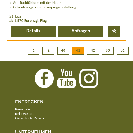
Auf Tuchfühlung mit der Natur
Geländewagen inkl. Campingausstattung
21 Tage
ab 1.870 Euro zzgl. Flug
Details
Anfragen
1
2
40
41
42
80
81
ENTDECKEN
Reiseziele
Reisewelten
Garantierte Reisen
UNTERNEHMEN