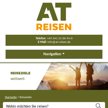
Telefon:
+49 341 55 00 94-0
E-Mail:
info@at-reisen.de
Navigation
Startseite
>
Reiseziele