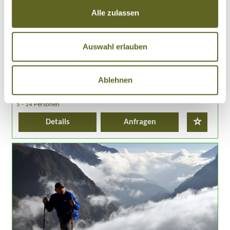
Alle zulassen
15.08.26 - 29.08.26
29.08.26 - 12.09.26
alle Termine
Trekking Tien-Shan Gebirge und Besteigung des kleinen Chimgan
Auswahl erlauben
(2.100 m)
Märchenstädte Taschkent, Samarkand und Buchara
Karawanenstädte und Wüstenoasen entlang der antiken Seidenstraße
Übernachtung im Jurtencamp in der Wüste Kysylkum
Ablehnen
15 Tage
ab 2.625 Euro zzgl. Flug
5 - 14 Personen
Details
Anfragen