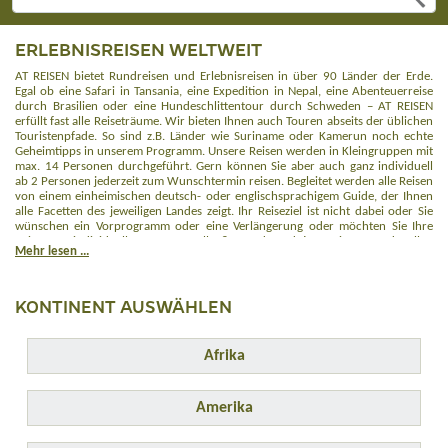
ERLEBNISREISEN WELTWEIT
AT REISEN bietet Rundreisen und Erlebnisreisen in über 90 Länder der Erde.
Egal ob eine Safari in Tansania, eine Expedition in Nepal, eine Abenteuerreise
durch Brasilien oder eine Hundeschlittentour durch Schweden – AT REISEN
erfüllt fast alle Reiseträume. Wir bieten Ihnen auch Touren abseits der üblichen
Touristenpfade. So sind z.B. Länder wie Suriname oder Kamerun noch echte
Geheimtipps in unserem Programm. Unsere Reisen werden in Kleingruppen mit
max. 14 Personen durchgeführt. Gern können Sie aber auch ganz individuell
ab 2 Personen jederzeit zum Wunschtermin reisen. Begleitet werden alle Reisen
von einem einheimischen deutsch- oder englischsprachigem Guide, der Ihnen
alle Facetten des jeweiligen Landes zeigt. Ihr Reiseziel ist nicht dabei oder Sie
wünschen ein Vorprogramm oder eine Verlängerung oder möchten Sie Ihre
Reise ganz individuell zusammenstellen? Dann kontaktieren Sie uns und stellen
Mehr lesen ...
Sie uns eine unverbindliche Anfrage. Wir versuchen Ihre Traumreise zu
realisieren und Sie bestmöglich zu beraten.
KONTINENT AUSWÄHLEN
Afrika
Amerika