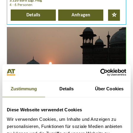
3.120 Euro zzgl. Flug
4 - 6 Personen
Details
Anfragen
Zustimmung
Details
Über Cookies
Asien > Indien
Individualreise /
ASIN103
MAHARAJA KURZTOUR
Diese Webseite verwendet Cookies
auf Anfrage individuell buchbar
zum Wunschtermin
Wir verwenden Cookies, um Inhalte und Anzeigen zu
8 Tage Kulturrundreise im Bundesstaat Rajasthan
personalisieren, Funktionen für soziale Medien anbieten
Auf den Spuren der Maharaja